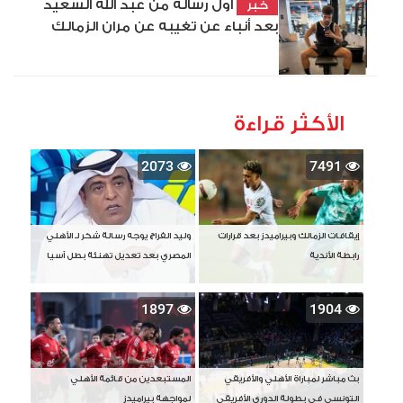
أول رسالة من عبد الله السعيد
خبر
بعد أنباء عن تغيبه عن مران الزمالك
الأكثر قراءة
2073
7491
إيقافات الزمالك وبيراميدز بعد قرارات
وليد الفراج يوجه رسالة شكر لـ الأهلي
رابطة الأندية
المصري بعد تعديل تهنئة بطل آسيا
1897
1904
بث مباشر لمباراة الأهلي والأفريقي
المستبعدين من قائمة الأهلي
التونسي في بطولة الدوري الأفريقي
لمواجهة بيراميدز