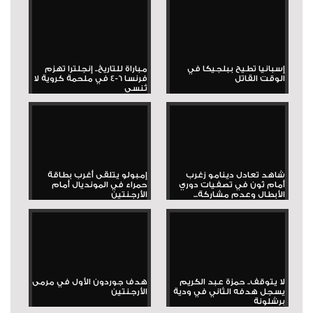
إسبانيا تطيح ببلجيكا في
مباراة للتاريخ.. إنجلترا تهزم
الوقت القاتل
فرنسا 6-4 في ملحمة كروية لا
تُنسى
شاهد تعادل دينامو زغرب
إمبولو يتلقى أغرب بطاقة
أمام ثون في تصفيات دوري
حمراء في المونديال أمام
الأبطال وعدم مشاركة...
الأرجنتين
لا يتوقف.. حمزة عبد الكريم
هدف جوردون الأول في مرمى
يسجل هدفه الثاني في ودية
الأرجنتين
برشلونة