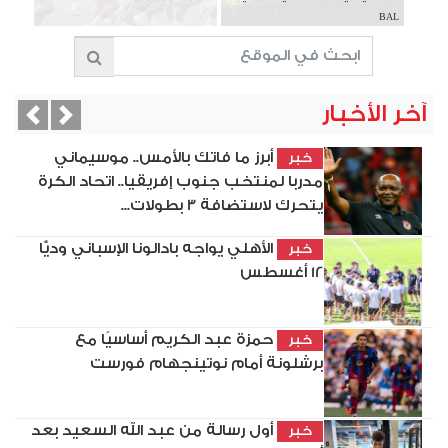
BAL
آخر الأخبار
vious
Next
أبرز ما فاتك بالأمس.. موسيماني
خبر
مدربا لمنتخب جنوب إفريقيا.. اتحاد الكرة
يتحرك لاستضافة 3 بطولات...
الأهلي يواجه بادالونا الإسباني وديًّا
خبر
12 أغسطس
حمزة عبد الكريم أساسيًا مع
خبر
برشلونة أمام نوتينجهام فورست
أول رسالة من عبد الله السعيد بعد
خبر