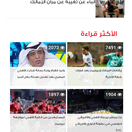
أنباء عن تغيبه عن مران الزمالك
الأكثر قراءة
2073
7491
إيقافات الزمالك وبيراميدز بعد قرارات
وليد الفراج يوجه رسالة شكر لـ الأهلي
رابطة الأندية
المصري بعد تعديل تهنئة بطل آسيا
1897
1904
بث مباشر لمباراة الأهلي والأفريقي
المستبعدين من قائمة الأهلي لمواجهة
التونسي في بطولة الدوري الأفريقي
بيراميدز
BAL