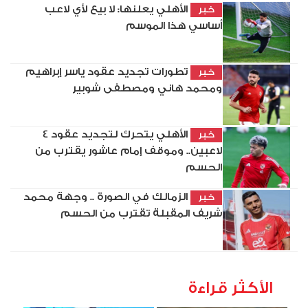
الأهلي يعلنها: لا بيع لأي لاعب
خبر
أساسي هذا الموسم
تطورات تجديد عقود ياسر إبراهيم
خبر
ومحمد هاني ومصطفى شوبير
الأهلي يتحرك لتجديد عقود 4
خبر
لاعبين.. وموقف إمام عاشور يقترب من
الحسم
الزمالك في الصورة .. وجهة محمد
خبر
شريف المقبلة تقترب من الحسم
الأكثر قراءة