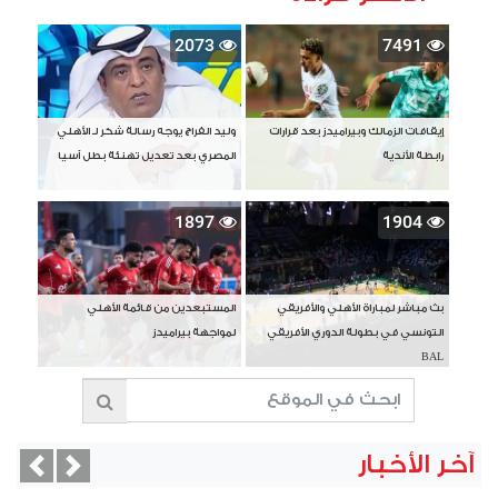
2073
7491
إيقافات الزمالك وبيراميدز بعد قرارات
وليد الفراج يوجه رسالة شكر لـ الأهلي
رابطة الأندية
المصري بعد تعديل تهنئة بطل آسيا
1897
1904
بث مباشر لمباراة الأهلي والأفريقي
المستبعدين من قائمة الأهلي
التونسي في بطولة الدوري الأفريقي
لمواجهة بيراميدز
BAL
آخر الأخبار
vious
Next