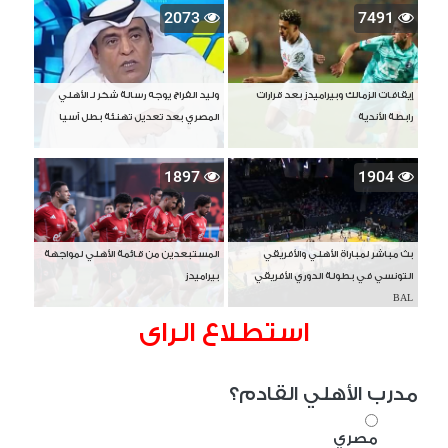
2073
7491
إيقافات الزمالك وبيراميدز بعد قرارات
وليد الفراج يوجه رسالة شكر لـ الأهلي
رابطة الأندية
المصري بعد تعديل تهنئة بطل آسيا
1897
1904
بث مباشر لمباراة الأهلي والأفريقي
المستبعدين من قائمة الأهلي لمواجهة
التونسي في بطولة الدوري الأفريقي
بيراميدز
BAL
استطلاع الراى
مدرب الأهلي القادم؟
مصري