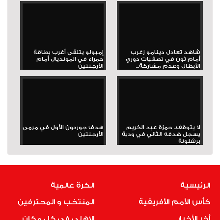
شاهد تعادل دينامو زغرب
إمبولو يتلقى أغرب بطاقة
أمام ثون في تصفيات دوري
حمراء في المونديال أمام
الأبطال وعدم مشاركة...
الأرجنتين
لا يتوقف.. حمزة عبد الكريم
هدف جوردون الأول في مرمى
يسجل هدفه الثاني في ودية
الأرجنتين
برشلونة
الرئيسية
الكرة عالمية
كأس الأمم الأفريقية
المنتخب و المحترفين
أخر الأخبار
الاهلى فى كل مكان