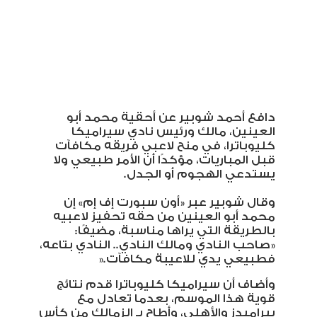
دافع أحمد شوبير عن أحقية محمد أبو
العينين، مالك ورئيس نادي سيراميكا
كليوباترا، في منح لاعبي فريقه مكافآت
قبل المباريات، مؤكدًا أن الأمر طبيعي ولا
يستدعي الهجوم أو الجدل
.
وقال شوبير عبر «أون سبورت إف إم» إن
محمد أبو العينين من حقه تحفيز لاعبيه
بالطريقة التي يراها مناسبة، مضيفًا:
«صاحب النادي ومالك النادي.. النادي بتاعه،
فطبيعي يدي للاعيبة مكافآت
».
وأضاف أن سيراميكا كليوباترا قدم نتائج
قوية هذا الموسم، بعدما تعادل مع
بيراميدز والأهلي، وأطاح بـ الزمالك من كأس