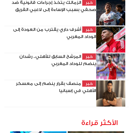
الزمالك يتخذ إجراءات قانونية ضد
خبر
صحفي بسبب الإساءة إلى لاعبي الفريق
أشرف داري يقترب من العودة إلى
خبر
الوداد المغربي
المرشح السابق للأهلي.. رشدان
خبر
ينضم للوداد المغربي
منصف بقرار ينضم إلى معسكر
خبر
الأهلي في إسبانيا
الأكثر قراءة