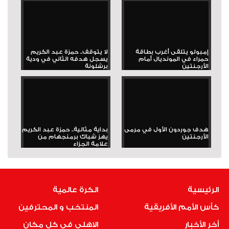
إمبولو يتلقى أغرب بطاقة
لا يتوقف.. حمزة عبد الكريم
حمراء في المونديال أمام
يسجل هدفه الثاني في ودية
الأرجنتين
برشلونة
هدف جوردون الأول في مرمى
بداية مثالية.. حمزة عبد الكريم
الأرجنتين
يهز شباك برمنجهام من
علامة الجزاء
الرئيسية
الكرة عالمية
كأس الأمم الأفريقية
المنتخب و المحترفين
أخر الأخبار
الاهلى فى كل مكان