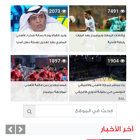
2073
7491
إيقافات الزمالك وبيراميدز بعد قرارات
وليد الفراج يوجه رسالة شكر لـ الأهلي
رابطة الأندية
المصري بعد تعديل تهنئة بطل آسيا
1897
1904
بث مباشر لمباراة الأهلي والأفريقي
المستبعدين من قائمة الأهلي
التونسي في بطولة الدوري الأفريقي
لمواجهة بيراميدز
BAL
آخر الأخبار
vious
Next