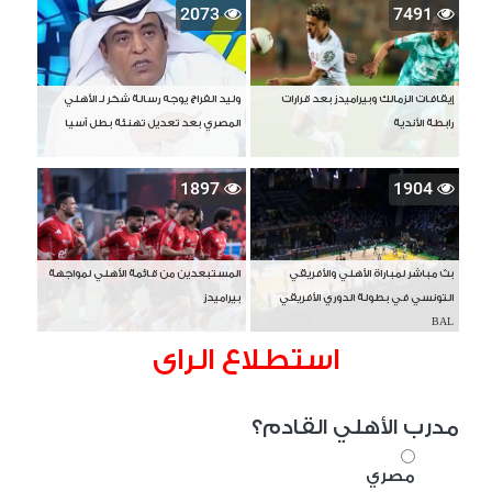
2073
7491
إيقافات الزمالك وبيراميدز بعد قرارات
وليد الفراج يوجه رسالة شكر لـ الأهلي
رابطة الأندية
المصري بعد تعديل تهنئة بطل آسيا
1897
1904
بث مباشر لمباراة الأهلي والأفريقي
المستبعدين من قائمة الأهلي لمواجهة
التونسي في بطولة الدوري الأفريقي
بيراميدز
BAL
استطلاع الراى
مدرب الأهلي القادم؟
مصري