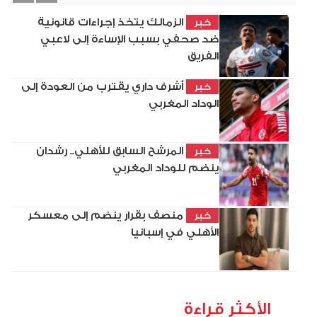
الزمالك يتخذ إجراءات قانونية
خبر
ضد صحفي بسبب الإساءة إلى لاعبي
الفريق
أشرف داري يقترب من العودة إلى
خبر
الوداد المغربي
المرشح السابق للأهلي.. رشدان
خبر
ينضم للوداد المغربي
منصف بقرار ينضم إلى معسكر
خبر
الأهلي في إسبانيا
الأكثر قراءة