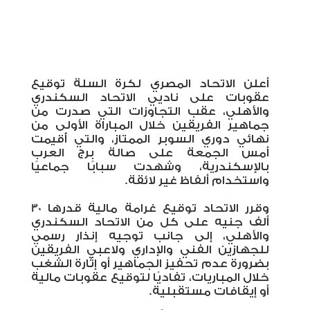
أعلن الاتحاد المصري لكرة السلة توقيع
عقوبات على ناديي الاتحاد السكندري
والأهلي، عقب التجاوزات التي صدرت من
جماهير الفريقين خلال المباراة الأولى من
نهائي دوري السوبر الممتاز، والتي أُقيمت
أمس الجمعة على صالة برج العرب
بالإسكندرية، وشهدت سبابًا جماعيًا
واستخدام ألفاظ غير لائقة
.
وقرر الاتحاد توقيع غرامة مالية قدرها 30
ألف جنيه على كل من الاتحاد السكندري
والأهلي، إلى جانب توجيه إنذار رسمي
للجهازين الفني والإداري ولاعبي الفريقين
بضرورة عدم تحفيز الجماهير أو إثارة الشغب
خلال المباريات، تفاديًا لتوقيع عقوبات مالية
أو إيقافات مستقبلية
.