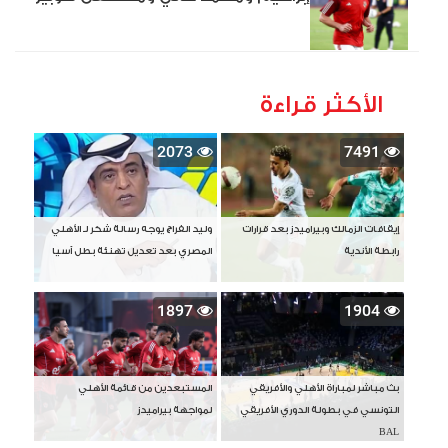
الأكثر قراءة
2073
7491
إيقافات الزمالك وبيراميدز بعد قرارات
وليد الفراج يوجه رسالة شكر لـ الأهلي
رابطة الأندية
المصري بعد تعديل تهنئة بطل آسيا
1897
1904
بث مباشر لمباراة الأهلي والأفريقي
المستبعدين من قائمة الأهلي
التونسي في بطولة الدوري الأفريقي
لمواجهة بيراميدز
BAL