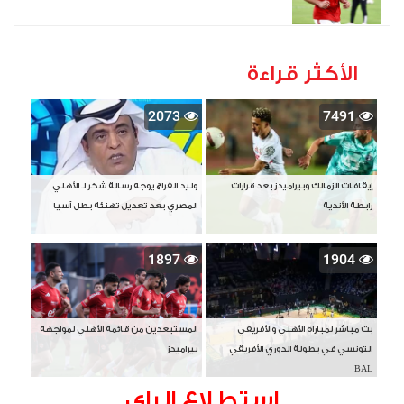
الأكثر قراءة
2073
7491
إيقافات الزمالك وبيراميدز بعد قرارات
وليد الفراج يوجه رسالة شكر لـ الأهلي
رابطة الأندية
المصري بعد تعديل تهنئة بطل آسيا
1897
1904
بث مباشر لمباراة الأهلي والأفريقي
المستبعدين من قائمة الأهلي لمواجهة
التونسي في بطولة الدوري الأفريقي
بيراميدز
BAL
استطلاع الراى