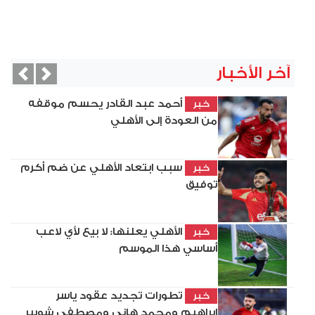
آخر الأخبار
vious
Next
أحمد عبد القادر يحسم موقفه
خبر
من العودة إلى الأهلي
سبب ابتعاد الأهلي عن ضم أكرم
خبر
توفيق
الأهلي يعلنها: لا بيع لأي لاعب
خبر
أساسي هذا الموسم
تطورات تجديد عقود ياسر
خبر
إبراهيم ومحمد هاني ومصطفى شوبير