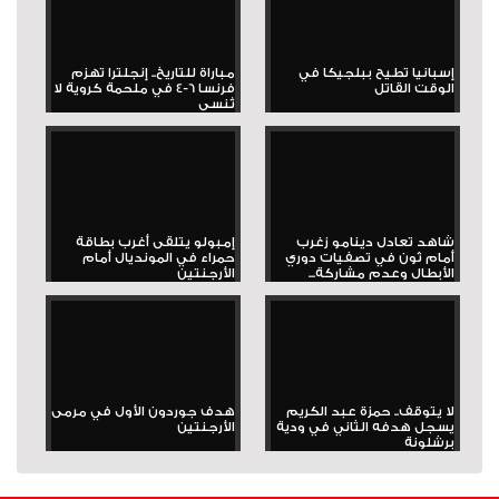
إسبانيا تطيح ببلجيكا في
مباراة للتاريخ.. إنجلترا تهزم
الوقت القاتل
فرنسا 6-4 في ملحمة كروية لا
تُنسى
شاهد تعادل دينامو زغرب
إمبولو يتلقى أغرب بطاقة
أمام ثون في تصفيات دوري
حمراء في المونديال أمام
الأبطال وعدم مشاركة...
الأرجنتين
لا يتوقف.. حمزة عبد الكريم
هدف جوردون الأول في مرمى
يسجل هدفه الثاني في ودية
الأرجنتين
برشلونة