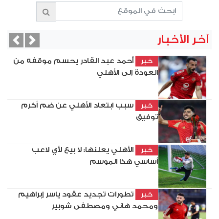
آخر الأخبار
vious
Next
أحمد عبد القادر يحسم موقفه من
خبر
العودة إلى الأهلي
سبب ابتعاد الأهلي عن ضم أكرم
خبر
توفيق
الأهلي يعلنها: لا بيع لأي لاعب
خبر
أساسي هذا الموسم
تطورات تجديد عقود ياسر إبراهيم
خبر
ومحمد هاني ومصطفى شوبير