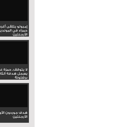
إمبولو يتلقى أغر
حمراء في المونديا
الأرجنتين
لا يتوقف.. حمزة ع
يسجل هدفه الثان
برشلونة
هدف جوردون الأو
الأرجنتين