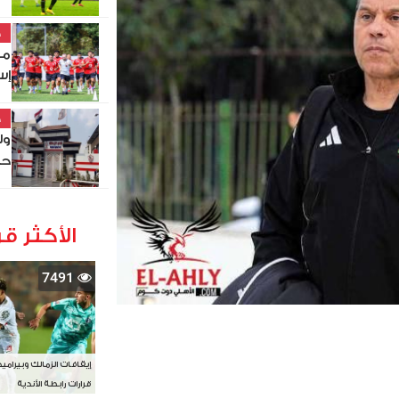
خ
مو
إس
خ
ول
حص
الأكثر قر
7491
إيقافات الزمالك وبيرامي
قرارات رابطة الأندية