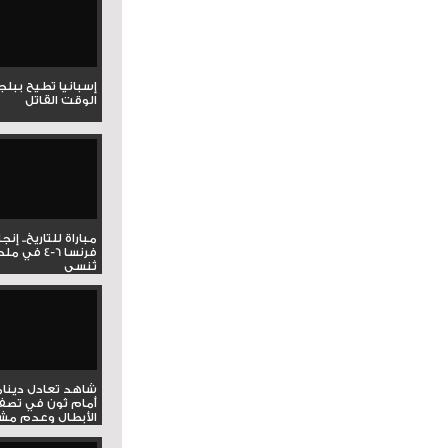
إسبانيا تطيح ببل
الوقت القاتل
مباراة للتاريخ.. إنج
فرنسا 6-4 ف
تُنسى
شاهد تعادل دينام
أمام ثون في تصف
الأبطال وعدم مشار