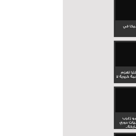
جيكا في
لترا تهزم
ي ملحمة كروية لا
و زغرب
يات دوري
كة...