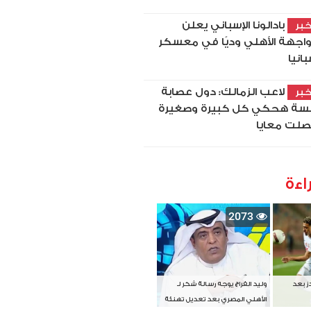
بادالونا الإسباني يعلن
بر
اجهة الأهلي وديًا في معسكر
بانيا
لاعب الزمالك: دول عصابة
بر
سة هحكي كل كبيرة وصغيرة
لت معايا
اءة
2073
دز بعد
وليد الفراج يوجه رسالة شكر لـ
الأهلي المصري بعد تعديل تهنئة