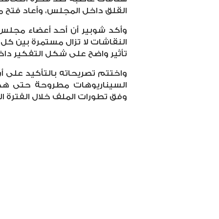
القلق داخل المجلس، وأعاد فتح م
وأكد شوبير أن أحد أعضاء مجلس ا
النقاشات لا تزال مستمرة بين كل 
تأثير واضح على شكل التفكير داخ
واختتم تصريحاته بالتأكيد على أن
السيناريوهات مطروحة حتى هذه 
وفق تطورات الملف خلال الفترة ا