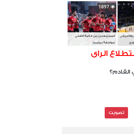
بطل آسيا
1897
 والأفريقي
المستبعدين من قائمة الأهلي
وري
لمواجهة بيراميدز
تطلاع الراى
 القادم؟
تصويت