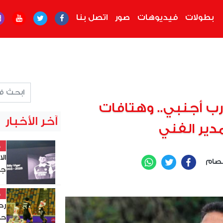
بطولات
فيديوهات
صور
اتصل بنا
رب أجنبي.. وهتافات
آخر الأخبار
دير الفني
خ
ال
صام
WhatsApp
Twitter
Facebook
جد
خ
حس