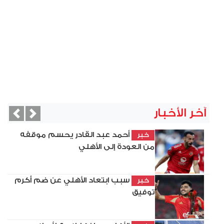
آخر الأخبار
vious
Next
أحمد عبد القادر يحسم موقفه
خبر
من العودة إلى الأهلي
سبب ابتعاد الأهلي عن ضم أكرم
خبر
توفيق