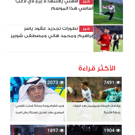
الأهلي يعلنها: لا بيع لأي لاعب
خبر
أساسي هذا الموسم
تطورات تجديد عقود ياسر
خبر
إبراهيم ومحمد هاني ومصطفى شوبير
الأكثر قراءة
2073
7491
إيقافات الزمالك وبيراميدز بعد قرارات
وليد الفراج يوجه رسالة شكر لـ الأهلي
رابطة الأندية
المصري بعد تعديل تهنئة بطل آسيا
1897
1904