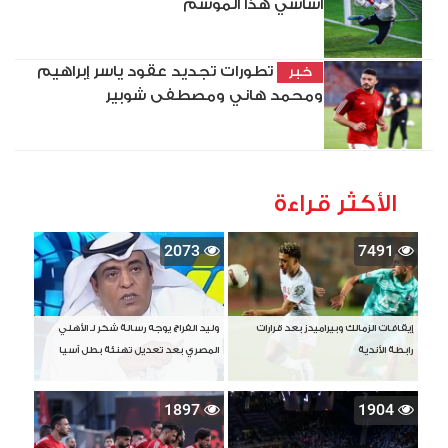
أساسي هذا الموسم
تطورات تجديد عقود ياسر إبراهيم
خبر
ومحمد هاني ومصطفى شوبير
الأكثر قراءة
2073
7491
إيقافات الزمالك وبيراميدز بعد قرارات
وليد الفراج يوجه رسالة شكر لـ الأهلي
رابطة الأندية
المصري بعد تعديل تهنئة بطل آسيا
1897
1904