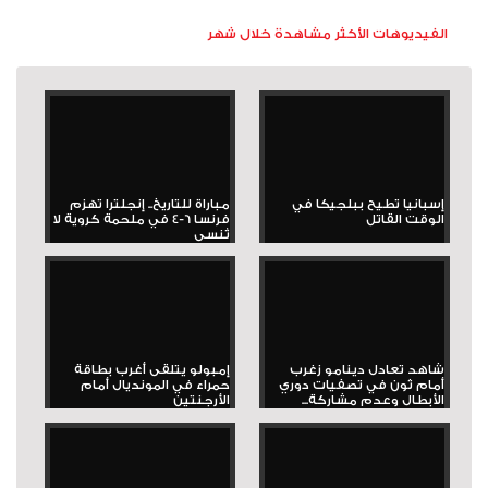
الفيديوهات الأكثر مشاهدة خلال شهر
إسبانيا تطيح ببلجيكا في
مباراة للتاريخ.. إنجلترا تهزم
الوقت القاتل
فرنسا 6-4 في ملحمة كروية لا
تُنسى
شاهد تعادل دينامو زغرب
إمبولو يتلقى أغرب بطاقة
أمام ثون في تصفيات دوري
حمراء في المونديال أمام
الأبطال وعدم مشاركة...
الأرجنتين