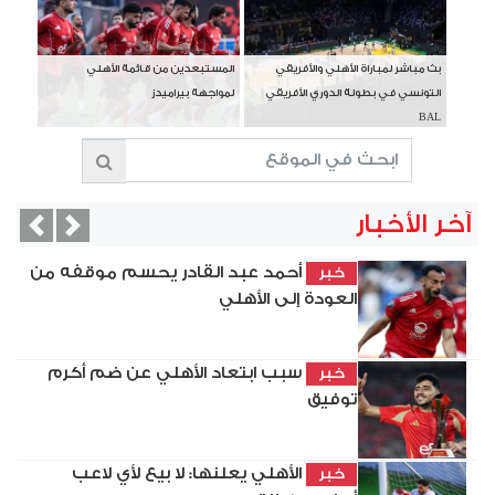
بث مباشر لمباراة الأهلي والأفريقي
المستبعدين من قائمة الأهلي
التونسي في بطولة الدوري الأفريقي
لمواجهة بيراميدز
BAL
آخر الأخبار
vious
Next
أحمد عبد القادر يحسم موقفه من
خبر
العودة إلى الأهلي
سبب ابتعاد الأهلي عن ضم أكرم
خبر
توفيق
الأهلي يعلنها: لا بيع لأي لاعب
خبر