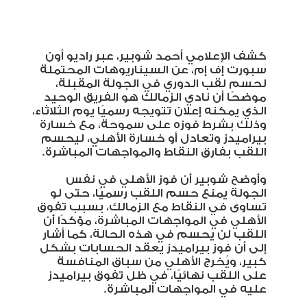
كشف الإعلامي أحمد شوبير، عبر راديو أون
سبورت إف إم، عن السيناريوهات المحتملة
لحسم لقب الدوري في الجولة المقبلة،
موضحًا أن نادي الزمالك هو الفريق الوحيد
الذي يمكنه إعلان تتويجه رسميًا يوم الثلاثاء،
وذلك بشرط فوزه على سموحة، مع خسارة
بيراميدز وتعادل أو خسارة الأهلي، ليحسم
اللقب بفارق النقاط والمواجهات المباشرة
.
وأوضح شوبير أن فوز الأهلي في نفس
الجولة يمنع حسم اللقب رسميًا، حتى لو
تساوى في النقاط مع الزمالك، بسبب تفوق
الأهلي في المواجهات المباشرة، مؤكدًا أن
اللقب لن يُحسم في هذه الحالة، كما أشار
إلى أن فوز بيراميدز يعقد الحسابات بشكل
كبير، ويُخرج الأهلي من سباق المنافسة
على اللقب نهائيًا، في ظل تفوق بيراميدز
عليه في المواجهات المباشرة
.