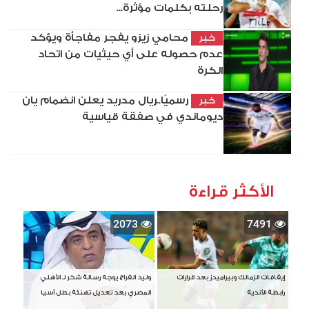
رحلته بكلمات مؤثرة...
محامي زيزو يفجر مفاجأة ويؤكد
خبر
عدم حصوله على أي حيثيات من اتحاد
الكرة
رسميًا..ريال مدريد يعلن انضمام يان
خبر
ديوماندي في صفقة قياسية
الأكثر قراءة
2073
7491
إيقافات الزمالك وبيراميدز بعد قرارات
وليد الفراج يوجه رسالة شكر لـ الأهلي
رابطة الأندية
المصري بعد تعديل تهنئة بطل آسيا