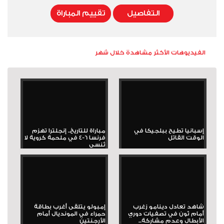
التفاصيل
تقييم المباراة
الفيديوهات الأكثر مشاهدة خلال شهر
إسبانيا تطيح ببلجيكا في
مباراة للتاريخ.. إنجلترا تهزم
الوقت القاتل
فرنسا 6-4 في ملحمة كروية لا
تُنسى
شاهد تعادل دينامو زغرب
إمبولو يتلقى أغرب بطاقة
أمام ثون في تصفيات دوري
حمراء في المونديال أمام
الأبطال وعدم مشاركة...
الأرجنتين