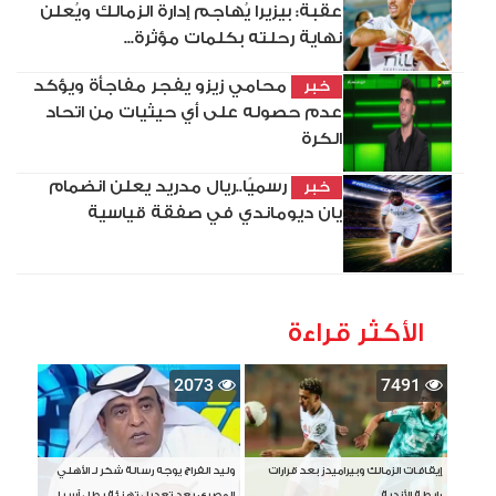
عقبة: بيزيرا يُهاجم إدارة الزمالك ويُعلن
نهاية رحلته بكلمات مؤثرة...
محامي زيزو يفجر مفاجأة ويؤكد
خبر
عدم حصوله على أي حيثيات من اتحاد
الكرة
رسميًا..ريال مدريد يعلن انضمام
خبر
يان ديوماندي في صفقة قياسية
الأكثر قراءة
2073
7491
إيقافات الزمالك وبيراميدز بعد قرارات
وليد الفراج يوجه رسالة شكر لـ الأهلي
رابطة الأندية
المصري بعد تعديل تهنئة بطل آسيا