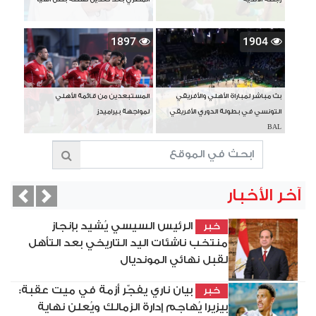
1897
1904
بث مباشر لمباراة الأهلي والأفريقي
المستبعدين من قائمة الأهلي
التونسي في بطولة الدوري الأفريقي
لمواجهة بيراميدز
BAL
آخر الأخبار
vious
Next
الرئيس السيسي يُشيد بإنجاز
خبر
منتخب ناشئات اليد التاريخي بعد التأهل
لقبل نهائي المونديال
بيان ناري يفجّر أزمة في ميت عقبة:
خبر
بيزيرا يُهاجم إدارة الزمالك ويُعلن نهاية