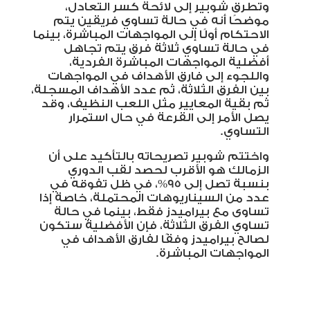
وتطرق شوبير إلى لائحة كسر التعادل،
موضحًا أنه في حالة تساوي فريقين يتم
الاحتكام أولًا إلى المواجهات المباشرة، بينما
في حالة تساوي ثلاثة فرق يتم تجاهل
أفضلية المواجهات المباشرة الفردية،
واللجوء إلى فارق الأهداف في المواجهات
بين الفرق الثلاثة، ثم عدد الأهداف المسجلة،
ثم بقية المعايير مثل اللعب النظيف، وقد
يصل الأمر إلى القرعة في حال استمرار
التساوي
.
واختتم شوبير تصريحاته بالتأكيد على أن
الزمالك هو الأقرب لحصد لقب الدوري
بنسبة تصل إلى 95%، في ظل تفوقه في
عدد من السيناريوهات المحتملة، خاصة إذا
تساوى مع بيراميدز فقط، بينما في حالة
تساوي الفرق الثلاثة، فإن الأفضلية ستكون
لصالح بيراميدز وفقًا لفارق الأهداف في
المواجهات المباشرة.