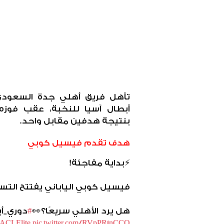
تأهل فريق أهلي جدة السعودي إ
أبطال آسيا للنخبة، عقب فوزه
بنتيجة هدفين مقابل واحد.
هدف تقدم فيسيل كوبي
⚡️
بداية مفاجئة
!
فيسيل كوبي الياباني يفتتح ال
هل يرد الأهلي سريعًا؟
👀
#
دوري_أب
ACLElite
pic.twitter.com/RVpPR1nCCO