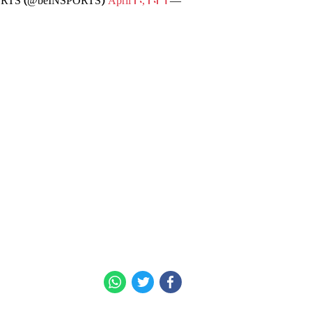
April 20, 2026
— beIN SPORTS (@beINSPORTS)
WhatsApp
Twitter
Facebook