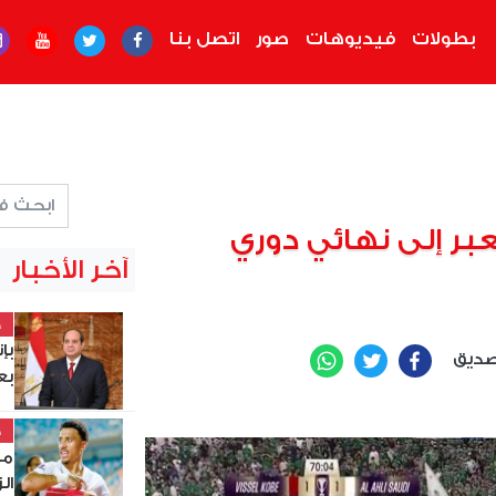
بطولات
فيديوهات
صور
اتصل بنا
بر إلى نهائي دوري
آخر الأخبار
خ
بإ
صديق
WhatsApp
Twitter
Facebook
بع
خ
مي
ال