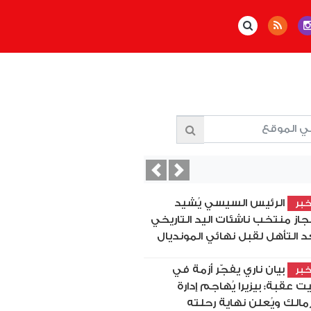
Previous
Next
الرئيس السيسي يُشيد
بر
نجاز منتخب ناشئات اليد التاريخي
د التأهل لقبل نهائي المونديال
بيان ناري يفجّر أزمة في
بر
ت عقبة: بيزيرا يُهاجم إدارة
زمالك ويُعلن نهاية رحلته