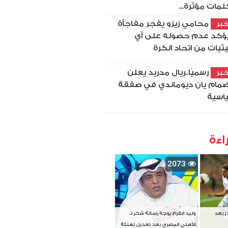
لمات مؤثرة...
محامي زيزو يفجر مفاجأة
بر
ؤكد عدم حصوله على أي
ثيات من اتحاد الكرة
رسميًا..ريال مدريد يعلن
بر
ضمام يان ديوماندي في صفقة
اسية
اءة
2073
دز بعد
وليد الفراج يوجه رسالة شكر لـ
الأهلي المصري بعد تعديل تهنئة