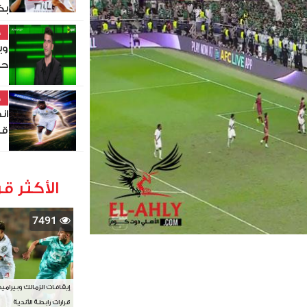
بك
خ
وي
حي
خ
ان
قي
الأكثر قر
7491
إيقافات الزمالك وبيرامي
قرارات رابطة الأندية