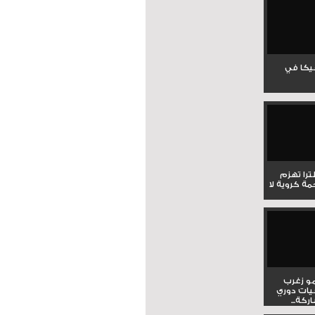
جيكا في
لترا تهزم
ي ملحمة كروية لا
و زغرب
يات دوري
كة...