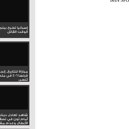
إسبانيا تطيح ببل
الوقت القاتل
مباراة للتاريخ.. إنج
فرنسا 6-4 ف
تُنسى
شاهد تعادل دينام
أمام ثون في تصف
الأبطال وعدم مشار