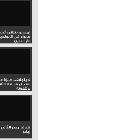
إمبولو يتلقى أغر
حمراء في المونديا
الأرجنتين
لا يتوقف.. حمزة ع
يسجل هدفه الثان
برشلونة
هدف مصر الثاني 
زيكو