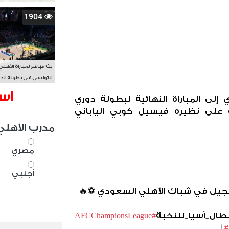
1904
بث مباشر لمباراة الأهلي
التونسي في بطولة الد
الأفريقي BAL
اس
لى المباراة النهائية لبطولة دوري
 على نظيره فيسيل كوبي الياباني
مدرب الأهلي
مصري
أجنبي
تسجيل في شباك الأهلي السعودي
⚽️
🔥
طال_آسيا_للنخبة
#AFCChampionsLeague
|
#