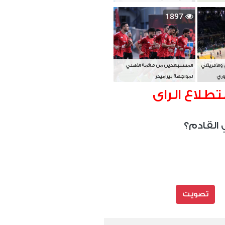
بطل آسيا
1897
 والأفريقي
المستبعدين من قائمة الأهلي
وري
لمواجهة بيراميدز
تطلاع الراى
 القادم؟
تصويت