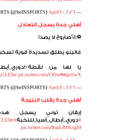
April 20, 2026
— beIN SPORTS (@beINSPORTS)
أهلي جدة يسجل التعادل
🚀⚽️
صاروخ لا يُصد
!
غالينو يطلق تسديدة قوية تسك
يا لها من لقطة
#
!
دوري_أبطا
CLElite
pic.twitter.com/OOm95guSwX
April 20, 2026
— beIN SPORTS (@beINSPORTS)
أهلي جدة يقلب النتيجة
إيفان توني يسجل هدف
#
دوري_أبطال_آسيا_للنخبة
LElite
#AFCChampionsLeague
pic.twitter.com/7aaLB2KxgM