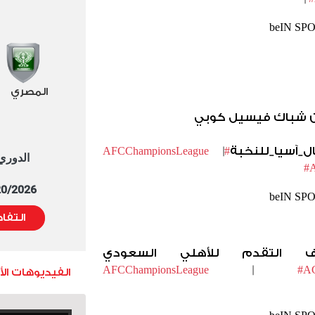
المصري
ن شباك فيسيل كوبي
ل_آسيا_للنخبة
|
#AFCChampionsLeague
الدوري العا
#A
5/20/2026 التوقيت 
التفا
 التقدم للأهلي السعودي
|
#AC
الفيديوهات ال