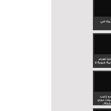
جيكا في
لترا تهزم
ي ملحمة كروية لا
و زغرب
يات دوري
كة...