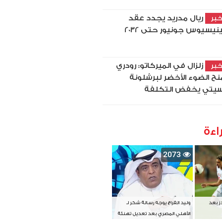
ريال مدريد يجدد عقد
بر
نيسيوس جونيور حتى 2032
زلزال في الميركاتو: رودري
بر
نح الضوء الأخضر لبرشلونة
يتي يخفض التكلفة
اءة
2073
دز بعد
وليد الفراج يوجه رسالة شكر لـ
الأهلي المصري بعد تعديل تهنئة