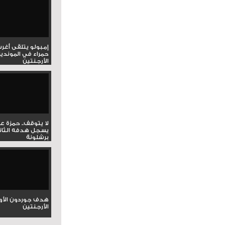
إمبولو يتلقى أغر
حمراء في المونديا
الأرجنتين
لا يتوقف.. حمزة ع
يسجل هدفه الثان
برشلونة
هدف جوردون الأو
الأرجنتين