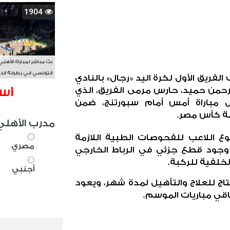
1904
بث مباشر لمباراة الأهلي
التونسي في بطولة الد
ريق الأول لكرة اليد «رجال» بالنادي
الأفريقي BAL
اس
رحمن حميد، حارس مرمى الفريق، الذي
ل مباراة أمس أمام سبورتنج، ضمن
ولة كأس مصر
.
مدرب الأهلي
ع اللاعب للفحوصات الطبية اللازمة
مصري
 وجود قطع جزئي في الرباط الخارجي
خلفية للركبة
.
أجنبي
ج للعلاج والتأهيل لمدة شهر، ويعود
اقي مباريات الموسم
.