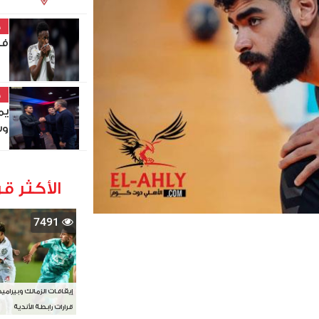
خ
في
خ
يم
وس
الأكثر قر
7491
إيقافات الزمالك وبيرامي
قرارات رابطة الأندية