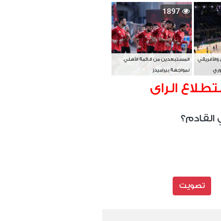
بطل آسيا
1897
 والأفريقي
المستبعدين من قائمة الأهلي
وري
لمواجهة بيراميدز
تطلاع الراى
 القادم؟
تصويت