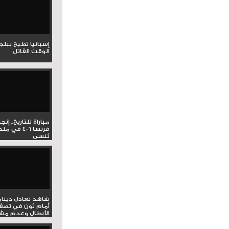
إسبانيا تطيح ببل
الوقت القاتل
مباراة للتاريخ.. إنج
فرنسا 6-4 ف
تُنسى
شاهد تعادل دينام
أمام ثون في تصف
الأبطال وعدم مشار