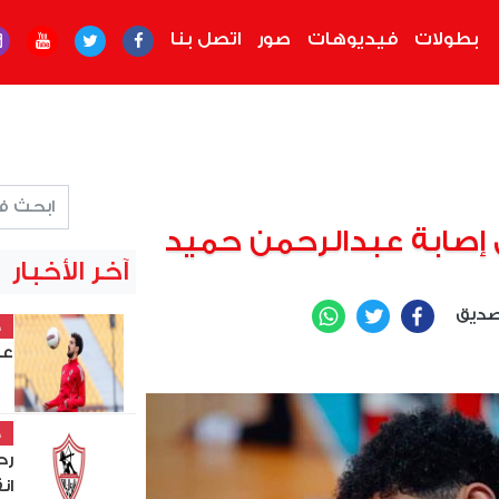
بطولات
فيديوهات
صور
اتصل بنا
إصابة عبدالرحمن حميد
آخر الأخبار
صديق
WhatsApp
Twitter
Facebook
خ
عل
خ
رح
ان