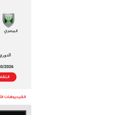
المصري
الدوري العا
5/20/2026 التوقيت 
التفا
الفيديوهات ال