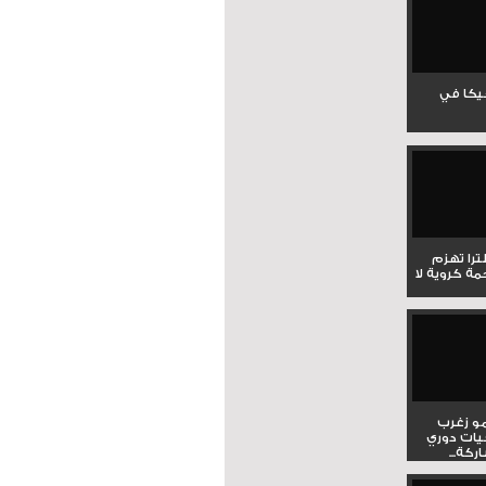
جيكا في
لترا تهزم
ي ملحمة كروية لا
و زغرب
يات دوري
كة...