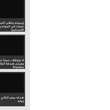
إمبولو يتلقى أغر
حمراء في المونديا
الأرجنتين
لا يتوقف.. حمزة ع
يسجل هدفه الثان
برشلونة
هدف مصر الثاني 
زيكو