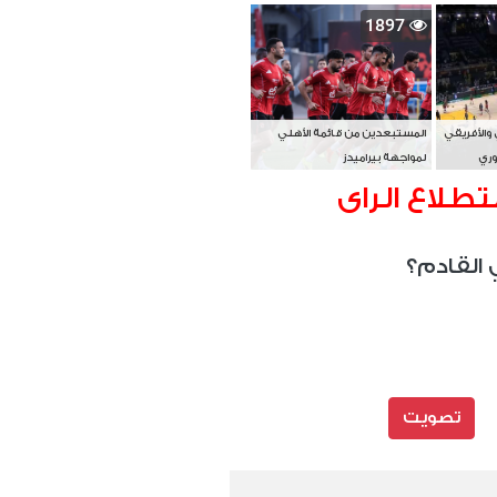
بطل آسيا
1897
 والأفريقي
المستبعدين من قائمة الأهلي
وري
لمواجهة بيراميدز
تطلاع الراى
 القادم؟
تصويت