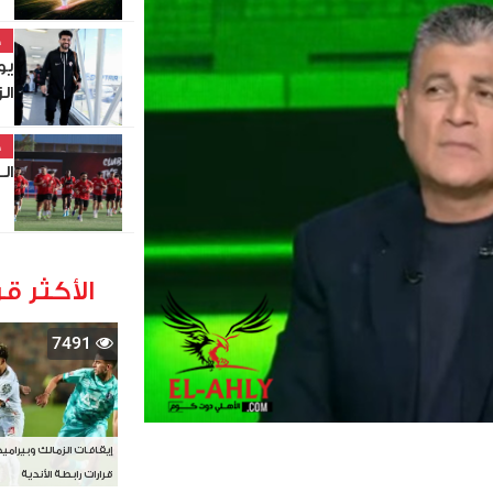
خ
يو
ال
خ
الـ32 بالكونفدرالية
الأكثر قر
7491
إيقافات الزمالك وبيرامي
قرارات رابطة الأندية