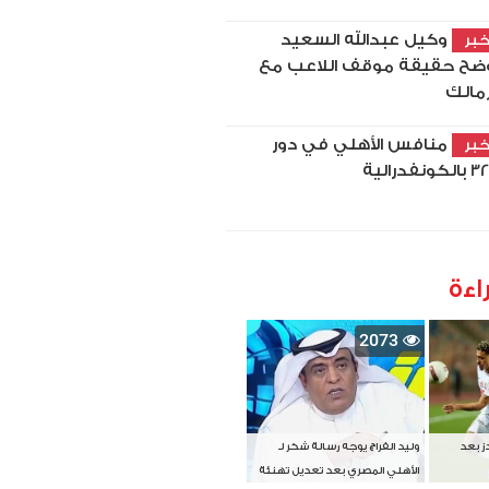
وكيل عبدالله السعيد
بر
ضح حقيقة موقف اللاعب مع
زمالك
منافس الأهلي في دور
بر
اءة
2073
دز بعد
وليد الفراج يوجه رسالة شكر لـ
الأهلي المصري بعد تعديل تهنئة