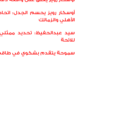
أوسكار رويز يحسم الجدل: اتحاد
الأهلي والزمالك
سيد عبدالحفيظ: تحديد ممثلي
للائحة
سموحة يتقدم بشكوي في طاقم تح