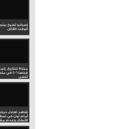
إسبانيا تطيح ببل
الوقت القاتل
مباراة للتاريخ.. إنج
فرنسا 6-4 ف
تُنسى
شاهد تعادل دينام
أمام ثون في تصف
الأبطال وعدم مشار