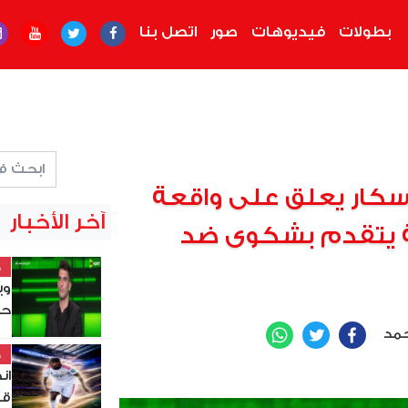
بطولات
فيديوهات
صور
اتصل بنا
اوسكار يعلق على واقعة
آخر الأخبار
ة يتقدم بشكوى ضد
خ
وي
حي
حمد
WhatsApp
Twitter
Facebook
خ
ان
قي