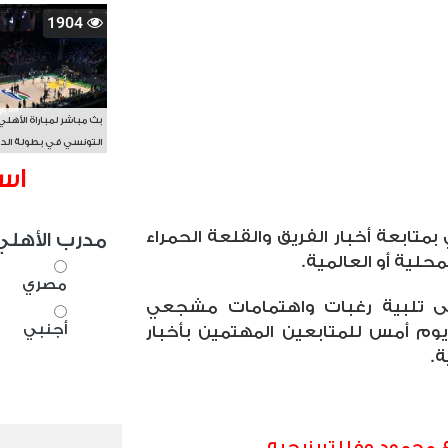
1904
بث مباشر لمباراة الأهلي
التونسي في بطولة الد
الأفريقي BAL
اس
 بمتابعة أخبار الفريق والقلعة الحمراء
مدرب الأهلي
محلية أو العالمية.
مصري
ى تلبية رغبات واهتمامات مشجعي
أجنبي
يوم أمس للمتابعين المهتمين بأخبار
ة.
 محمود وفا لتريزيجيه