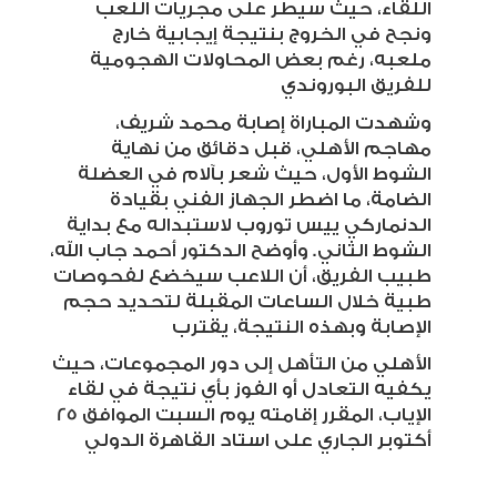
اللقاء، حيث سيطر على مجريات اللعب
ونجح في الخروج بنتيجة إيجابية خارج
ملعبه، رغم بعض المحاولات الهجومية
للفريق
البوروندي
وشهدت المباراة إصابة محمد شريف،
مهاجم الأهلي، قبل دقائق من نهاية
الشوط الأول، حيث شعر بآلام في العضلة
الضامة، ما اضطر الجهاز الفني بقيادة
الدنماركي
ييس
توروب
لاستبداله مع بداية
الشوط الثاني. وأوضح الدكتور أحمد جاب الله،
طبيب الفريق، أن اللاعب سيخضع لفحوصات
طبية خلال الساعات المقبلة لتحديد حجم
الإصابة وبهذه النتيجة، يقترب
الأهلي من التأهل إلى دور المجموعات، حيث
يكفيه التعادل أو الفوز بأي نتيجة في لقاء
الإياب، المقرر إقامته يوم السبت الموافق 25
أكتوبر الجاري على استاد القاهرة الدولي