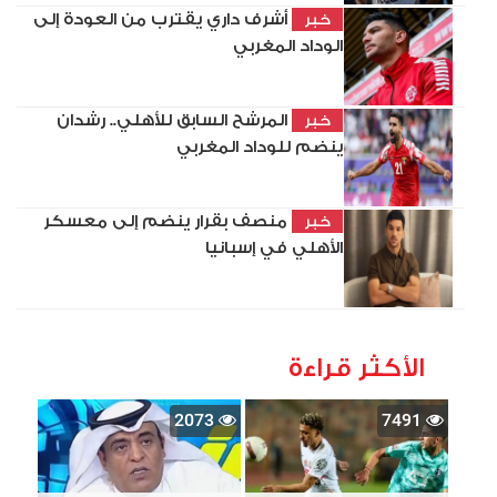
أشرف داري يقترب من العودة إلى
خبر
الوداد المغربي
المرشح السابق للأهلي.. رشدان
خبر
ينضم للوداد المغربي
منصف بقرار ينضم إلى معسكر
خبر
الأهلي في إسبانيا
الأكثر قراءة
2073
7491