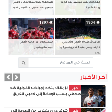
إيقافات الزمالك وبيراميدز بعد قرارات
وليد الفراج يوجه رسالة شكر لـ الأهلي
رابطة الأندية
المصري بعد تعديل تهنئة بطل آسيا
1897
1904
بث مباشر لمباراة الأهلي والأفريقي
المستبعدين من قائمة الأهلي
التونسي في بطولة الدوري الأفريقي
لمواجهة بيراميدز
BAL
آخر الأخبار
vious
Next
الزمالك يتخذ إجراءات قانونية ضد
خبر
صحفي بسبب الإساءة إلى لاعبي الفريق
أشرف داري يقترب من العودة إلى
خبر