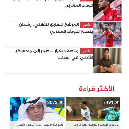
الوداد المغربي
المرشح السابق للأهلي.. رشدان
خبر
ينضم للوداد المغربي
منصف بقرار ينضم إلى معسكر
خبر
الأهلي في إسبانيا
الأكثر قراءة
2073
7491
إيقافات الزمالك وبيراميدز بعد قرارات
وليد الفراج يوجه رسالة شكر لـ الأهلي