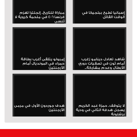
إسبانيا تطيح ببلجيكا في
مباراة للتاريخ.. إنجلترا تهزم
الوقت القاتل
فرنسا 6-4 في ملحمة كروية لا
تُنسى
شاهد تعادل دينامو زغرب
إمبولو يتلقى أغرب بطاقة
أمام ثون في تصفيات دوري
حمراء في المونديال أمام
الأبطال وعدم مشاركة...
الأرجنتين
لا يتوقف.. حمزة عبد الكريم
هدف جوردون الأول في مرمى
يسجل هدفه الثاني في ودية
الأرجنتين
برشلونة