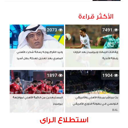
الأكثر قراءة
2073
7491
إيقافات الزمالك وبيراميدز بعد قرارات
وليد الفراج يوجه رسالة شكر لـ الأهلي
رابطة الأندية
المصري بعد تعديل تهنئة بطل آسيا
1897
1904
بث مباشر لمباراة الأهلي والأفريقي
المستبعدين من قائمة الأهلي لمواجهة
التونسي في بطولة الدوري الأفريقي
بيراميدز
BAL
استطلاع الراى