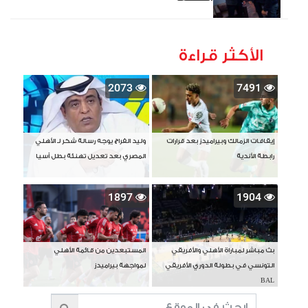
الأكثر قراءة
2073
7491
إيقافات الزمالك وبيراميدز بعد قرارات
وليد الفراج يوجه رسالة شكر لـ الأهلي
رابطة الأندية
المصري بعد تعديل تهنئة بطل آسيا
1897
1904
بث مباشر لمباراة الأهلي والأفريقي
المستبعدين من قائمة الأهلي
التونسي في بطولة الدوري الأفريقي
لمواجهة بيراميدز
BAL