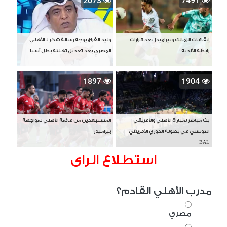
2073
7491
إيقافات الزمالك وبيراميدز بعد قرارات
وليد الفراج يوجه رسالة شكر لـ الأهلي
رابطة الأندية
المصري بعد تعديل تهنئة بطل آسيا
1897
1904
بث مباشر لمباراة الأهلي والأفريقي
المستبعدين من قائمة الأهلي لمواجهة
التونسي في بطولة الدوري الأفريقي
بيراميدز
BAL
استطلاع الراى
مدرب الأهلي القادم؟
مصري