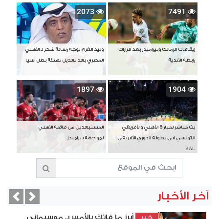
2073
7491
إيقافات الزمالك وبيراميدز بعد قرارات
وليد الفراج يوجه رسالة شكر لـ الأهلي
رابطة الأندية
المصري بعد تعديل تهنئة بطل آسيا
1897
1904
بث مباشر لمباراة الأهلي والأفريقي
المستبعدين من قائمة الأهلي
التونسي في بطولة الدوري الأفريقي
لمواجهة بيراميدز
BAL
آخر الأخبار
vious
Next
أبرز ما فاتك بالأمس.. موسيماني
خبر