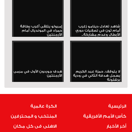
شاهد تعادل دينامو زغرب
إمبولو يتلقى أغرب بطاقة
أمام ثون في تصفيات دوري
حمراء في المونديال أمام
الأبطال وعدم مشاركة...
الأرجنتين
لا يتوقف.. حمزة عبد الكريم
هدف جوردون الأول في مرمى
يسجل هدفه الثاني في ودية
الأرجنتين
برشلونة
الرئيسية
الكرة عالمية
كأس الأمم الأفريقية
المنتخب و المحترفين
أخر الأخبار
الاهلى فى كل مكان