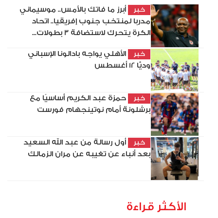
أبرز ما فاتك بالأمس.. موسيماني
خبر
مدربا لمنتخب جنوب إفريقيا.. اتحاد
الكرة يتحرك لاستضافة 3 بطولات...
الأهلي يواجه بادالونا الإسباني
خبر
وديًّا 12 أغسطس
حمزة عبد الكريم أساسيًا مع
خبر
برشلونة أمام نوتينجهام فورست
أول رسالة من عبد الله السعيد
خبر
بعد أنباء عن تغيبه عن مران الزمالك
الأكثر قراءة