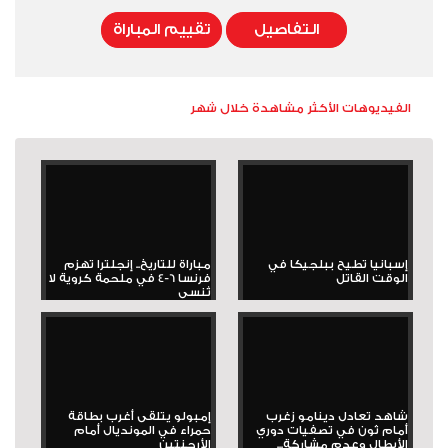
التفاصيل
تقييم المباراة
الفيديوهات الأكثر مشاهدة خلال شهر
إسبانيا تطيح ببلجيكا في
مباراة للتاريخ.. إنجلترا تهزم
الوقت القاتل
فرنسا 6-4 في ملحمة كروية لا
تُنسى
شاهد تعادل دينامو زغرب
إمبولو يتلقى أغرب بطاقة
أمام ثون في تصفيات دوري
حمراء في المونديال أمام
الأبطال وعدم مشاركة...
الأرجنتين