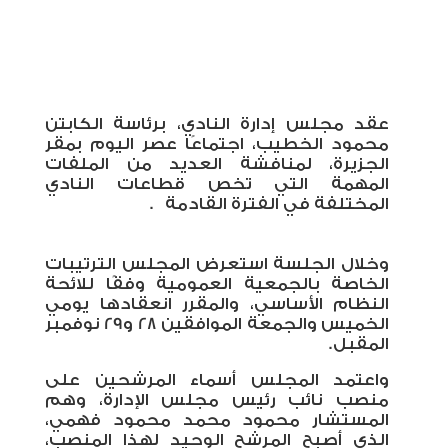
عقد مجلس إدارة النادي، برئاسة الكابتن
محمود الخطيب، اجتماعًا عصر اليوم بمقر
الجزيرة، لمنافشة العديد من الملفات
المهمة التي تخص قطاعات النادي
المختلفة في الفترة القادمة
.
وخلال الجلسة استعرض المجلس الترتيبات
الخاصة بالجمعية العمومية وفقًا للائحة
النظام الأساسي، والمقرر انعقادها يومي
الخميس والجمعة الموافقين 28 و29 نوفمبر
المقبل.
واعتمد المجلس أسماء المرشحين على
منصب نائب رئيس مجلس الإدارة، وهم
المستشار محمود محمد محمود فهمي،
الذي أصبح المرشح الوحيد لهذا المنصب،