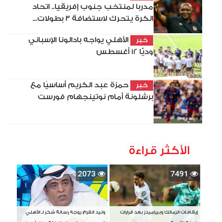
مدربا لمنتخب جنوب إفريقيا.. اتحاد
الكرة يتحرك لاستضافة 3 بطولات...
الأهلي يواجه بادالونا الإسباني
خبر
وديًّا 12 أغسطس
حمزة عبد الكريم أساسيًا مع
خبر
برشلونة أمام نوتينجهام فورست
الأكثر قراءة
2073
7491
إيقافات الزمالك وبيراميدز بعد قرارات
وليد الفراج يوجه رسالة شكر لـ الأهلي