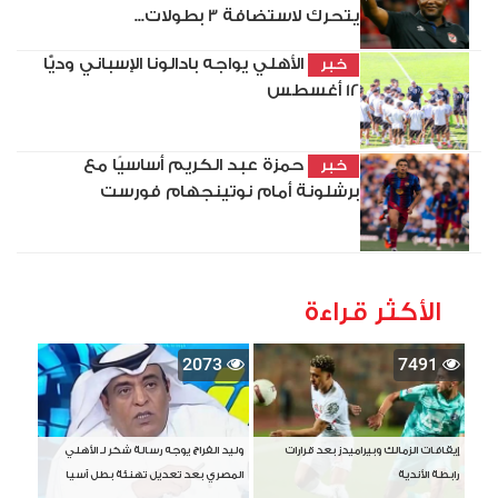
يتحرك لاستضافة 3 بطولات...
الأهلي يواجه بادالونا الإسباني وديًّا
خبر
12 أغسطس
حمزة عبد الكريم أساسيًا مع
خبر
برشلونة أمام نوتينجهام فورست
الأكثر قراءة
2073
7491
إيقافات الزمالك وبيراميدز بعد قرارات
وليد الفراج يوجه رسالة شكر لـ الأهلي
رابطة الأندية
المصري بعد تعديل تهنئة بطل آسيا