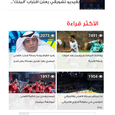
بفيديو تشويقي يعلن اقتراب "الملك"...
الأكثر قراءة
2073
7491
إيقافات الزمالك وبيراميدز بعد قرارات
وليد الفراج يوجه رسالة شكر لـ الأهلي
رابطة الأندية
المصري بعد تعديل تهنئة بطل آسيا
1897
1904
بث مباشر لمباراة الأهلي والأفريقي
المستبعدين من قائمة الأهلي
التونسي في بطولة الدوري الأفريقي
لمواجهة بيراميدز
BAL