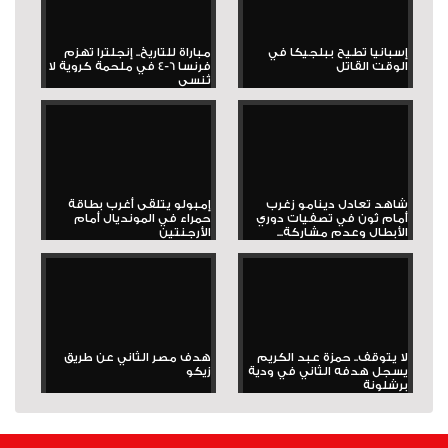
إسبانيا تطيح ببلجيكا في
مباراة للتاريخ.. إنجلترا تهزم
الوقت القاتل
فرنسا 6-4 في ملحمة كروية لا
تُنسى
شاهد تعادل دينامو زغرب
إمبولو يتلقى أغرب بطاقة
أمام ثون في تصفيات دوري
حمراء في المونديال أمام
الأبطال وعدم مشاركة...
الأرجنتين
لا يتوقف.. حمزة عبد الكريم
هدف مصر الثاني عن طريق
يسجل هدفه الثاني في ودية
زيكو
برشلونة