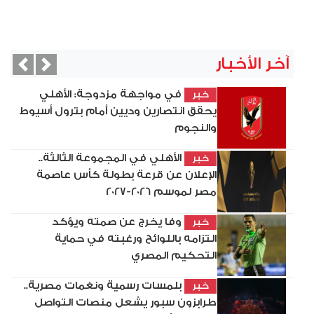
آخر الأخبار
vious
Next
في مواجهة مزدوجة: الأهلي
خبر
يحقق انتصارين وديين أمام بترول أسيوط
والنجوم
الأهلي في المجموعة الثالثة..
خبر
الإعلان عن قرعة بطولة كأس عاصمة
مصر لموسم 2026-2027
وفا يخرج عن صمته ويؤكد
خبر
التزامه باللوائح ورغبته في حماية
التحكيم المصري
بلمسات رسمية ونغمات مصرية..
خبر
طرابزون سبور يشعل منصات التواصل