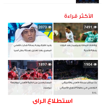
الأكثر قراءة
2073
7491
إيقافات الزمالك وبيراميدز بعد قرارات
وليد الفراج يوجه رسالة شكر لـ الأهلي
رابطة الأندية
المصري بعد تعديل تهنئة بطل آسيا
1897
1904
بث مباشر لمباراة الأهلي والأفريقي
المستبعدين من قائمة الأهلي لمواجهة
التونسي في بطولة الدوري الأفريقي
بيراميدز
BAL
استطلاع الراى