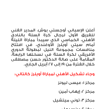
أعلن الإسباني أوجستي بوش، المدير الفني
للفريق الأول لرجال كرة السلة بالنادي
الأهلي، الخماسي الذي سيبدأ مباراة الليلة
أمام سيتي أويلرز الأوغندي، في افتتاح
منافسات مجموعة النيل لبطولة الدوري
الأفريقي لكرة السلة في نسختها الرابعة،
المقامة على صالة الدكتور حسن مصطفى
خلال الفترة من 19 إلى 27 أبريل الجاري.
وجاء تشكيل الأهلي لمباراة أويلرز كالتالي:
مركز 1: عيسى ليونز
مركز 2: إيهاب أمين
مركز 3: توني ميتشيل