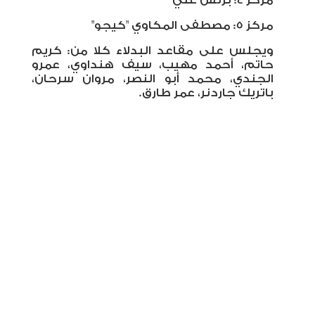
مركز 4: برنس علي
مركز 5: مصطفى المكاوي "كيجو"
ويجلس على مقاعد البدلاء كلا من: كريم
حاتم، أحمد مهيب، سيف هنداوي، عمرو
الجندي، محمد أبو النصر، مروان سرحان،
باتريك جاردنر، عمر طارق.