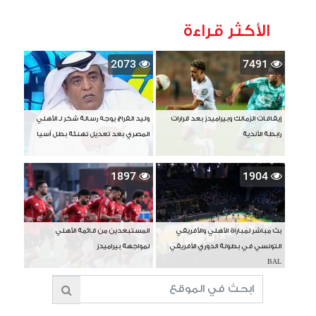
الأكثر قراءة
2073
7491
إيقافات الزمالك وبيراميدز بعد قرارات
وليد الفراج يوجه رسالة شكر لـ الأهلي
رابطة الأندية
المصري بعد تعديل تهنئة بطل آسيا
1897
1904
بث مباشر لمباراة الأهلي والأفريقي
المستبعدين من قائمة الأهلي
التونسي في بطولة الدوري الأفريقي
لمواجهة بيراميدز
BAL