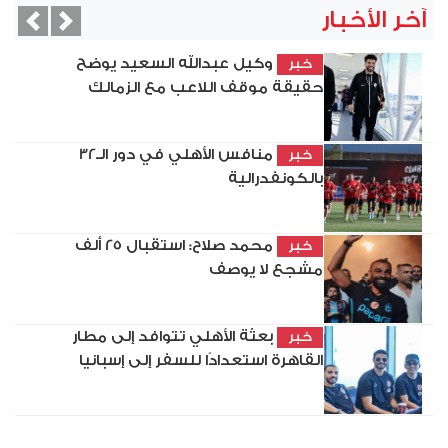
آخر الأخبار
vious
Next
وكيل عبدالله السعيد يوضح
خبر
حقيقة موقف اللاعب مع الزمالك
منافس الأهلي في دور الـ32
خبر
بالكونفدرالية
محمد صلاح: استقبال 25 ألف
خبر
مشجع لا يوصف
بعثة الأهلي تتوافد إلى مطار
خبر
القاهرة استعدادًا للسفر إلى إسبانيا