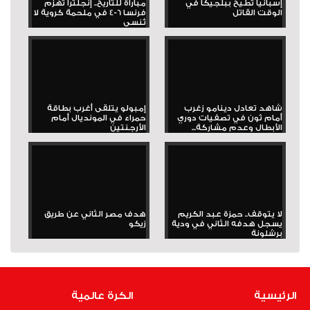
إسبانيا تطيح ببلجيكا في
مباراة للتاريخ.. إنجلترا تهزم
الوقت القاتل
فرنسا 6-4 في ملحمة كروية لا
تُنسى
شاهد تعادل دينامو زغرب
إمبولو يتلقى أغرب بطاقة
أمام ثون في تصفيات دوري
حمراء في المونديال أمام
الأبطال وعدم مشاركة...
الأرجنتين
لا يتوقف.. حمزة عبد الكريم
هدف مصر الثاني عن طريق
يسجل هدفه الثاني في ودية
زيكو
برشلونة
الرئيسية
الكرة عالمية