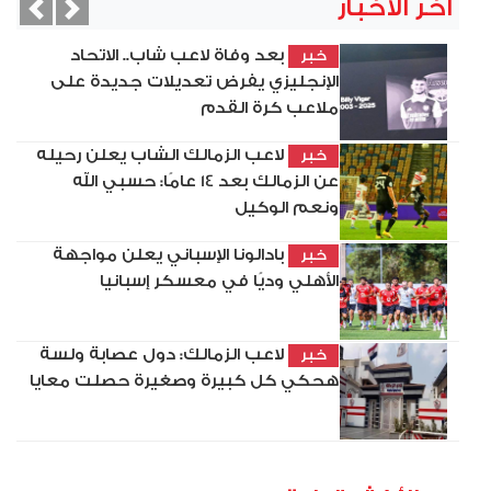
آخر الأخبار
vious
Next
بعد وفاة لاعب شاب.. الاتحاد
خبر
الإنجليزي يفرض تعديلات جديدة على
ملاعب كرة القدم
لاعب الزمالك الشاب يعلن رحيله
خبر
عن الزمالك بعد 14 عامًا: حسبي الله
ونعم الوكيل
بادالونا الإسباني يعلن مواجهة
خبر
الأهلي وديًا في معسكر إسبانيا
لاعب الزمالك: دول عصابة ولسة
خبر
هحكي كل كبيرة وصغيرة حصلت معايا