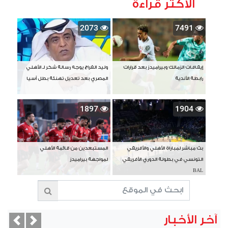
الأكثر قراءة
2073
7491
إيقافات الزمالك وبيراميدز بعد قرارات
وليد الفراج يوجه رسالة شكر لـ الأهلي
رابطة الأندية
المصري بعد تعديل تهنئة بطل آسيا
1897
1904
بث مباشر لمباراة الأهلي والأفريقي
المستبعدين من قائمة الأهلي
التونسي في بطولة الدوري الأفريقي
لمواجهة بيراميدز
BAL
آخر الأخبار
vious
Next