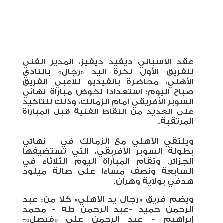
عقد الإسباني ديفيد ديفيز، المدير الفني
للفريق الأول لكرة اليد «رجال» بالنادي
الأهلي، محاضرة بالفيديو للاعبي الفريق
صباح اليوم؛ استعدادا لخوض مباراة نهائي
السوبر الأفريقي أمام الزمالك، وذلك للتأكيد
على العديد من النقاط الفنية قبل المباراة
المرتقبة
.
ويلتقي الأهلي مع الزمالك في
نهائي
بطولة السوبر الأفريقي، التي تستضيفها
الجزائر، وتقام المباراة اليوم الثلاثاء في
السابعة ونصف مساءا على صالة ميلود
هدفي بولاية وهران
.
ويضم فريق «رجال يد الأهلي» كلا من: عبد
الرحمن حميد -عبد الرحمن طه - محمد
إبراهيم - عبد الرحمن علي «فيصل»-