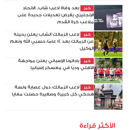
بعد وفاة لاعب شاب.. الاتحاد
خبر
الإنجليزي يفرض تعديلات جديدة على
ملاعب كرة القدم
لاعب الزمالك الشاب يعلن رحيله
خبر
عن الزمالك بعد 14 عامًا: حسبي الله ونعم
الوكيل
بادالونا الإسباني يعلن مواجهة
خبر
الأهلي وديًا في معسكر إسبانيا
لاعب الزمالك: دول عصابة ولسة
خبر
هحكي كل كبيرة وصغيرة حصلت معايا
الأكثر قراءة