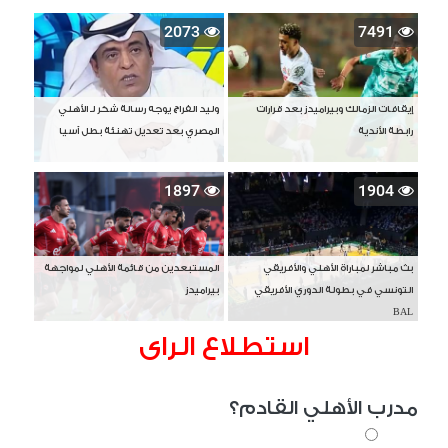
2073
7491
إيقافات الزمالك وبيراميدز بعد قرارات
وليد الفراج يوجه رسالة شكر لـ الأهلي
رابطة الأندية
المصري بعد تعديل تهنئة بطل آسيا
1897
1904
بث مباشر لمباراة الأهلي والأفريقي
المستبعدين من قائمة الأهلي لمواجهة
التونسي في بطولة الدوري الأفريقي
بيراميدز
BAL
استطلاع الراى
مدرب الأهلي القادم؟