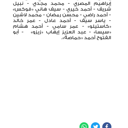
إبراهيم المصري - محمد مجدي - نبيل
شريف - أحمد خيري - سيف هاني «فوكس»
- أحمد راضي - محسن رمضان - محمد لاشين
- ياسر سيف - أحمد عادل - عمر خالد
«كاستيلو» - عمر سامي - أحمد هشام
«سيسا» - عبد العزيز إيهاب «زيزو»
- أبو
الفتوح أحمد «حماصة».
WhatsApp
Twitter
Facebook