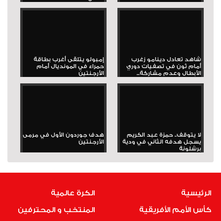
شاهد تعادل دينامو زغرب
إمبولو يتلقى أغرب بطاقة
أمام ثون في تصفيات دوري
حمراء في المونديال أمام
الأبطال وعدم مشاركة...
الأرجنتين
لا يتوقف.. حمزة عبد الكريم
هدف جوردون الأول في مرمى
يسجل هدفه الثاني في ودية
الأرجنتين
برشلونة
الرئيسية
الكرة عالمية
كأس الأمم الأفريقية
المنتخب و المحترفين