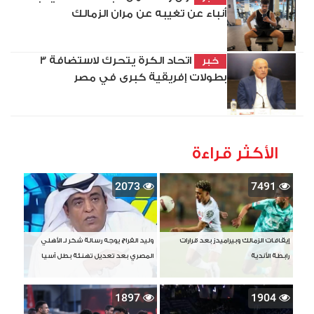
أنباء عن تغيبه عن مران الزمالك
اتحاد الكرة يتحرك لاستضافة 3
خبر
بطولات إفريقية كبرى في مصر
الأكثر قراءة
2073
7491
إيقافات الزمالك وبيراميدز بعد قرارات
وليد الفراج يوجه رسالة شكر لـ الأهلي
رابطة الأندية
المصري بعد تعديل تهنئة بطل آسيا
1897
1904