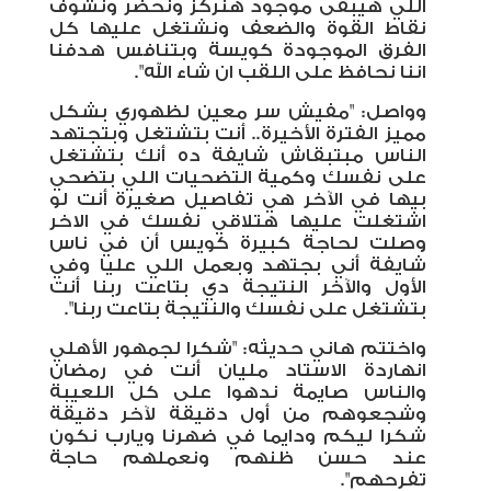
اللي هيبقى موجود هنركز ونحضر ونشوف
نقاط القوة والضعف ونشتغل عليها كل
الفرق الموجودة كويسة وبتنافس هدفنا
اننا نحافظ على اللقب ان شاء الله".
وواصل: "مفيش سر معين لظهوري بشكل
مميز الفترة الأخيرة.. أنت بتشتغل وبتجتهد
الناس مبتبقاش شايفة ده أنك بتشتغل
على نفسك وكمية التضحيات اللي بتضحي
بيها في الآخر هي تفاصيل صغيرة أنت لو
اشتغلت عليها هتلاقي نفسك في الاخر
وصلت لحاجة كبيرة كويس أن في ناس
شايفة أني بجتهد وبعمل اللي عليا وفي
الأول والآخر النتيجة دي بتاعت ربنا أنت
بتشتغل على نفسك والنتيجة بتاعت ربنا".
واختتم هاني حديثه: "شكرا لجمهور الأهلي
انهاردة الاستاد مليان أنت في رمضان
والناس صايمة ندهوا على كل اللعيبة
وشجعوهم من أول دقيقة لآخر دقيقة
شكرا ليكم ودايما في ضهرنا ويارب نكون
عند حسن ظنهم ونعملهم حاجة
تفرحهم".