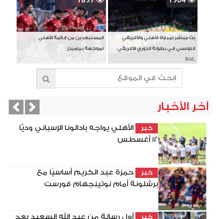
بث مباشر لمباراة الأهلي والأفريقي
المستبعدين من قائمة الأهلي
التونسي في بطولة الدوري الأفريقي
لمواجهة بيراميدز
BAL
آخر الأخبار
vious
Next
الأهلي يواجه بادالونا الإسباني وديًّا
خبر
12 أغسطس
حمزة عبد الكريم أساسيًا مع
خبر
برشلونة أمام نوتينجهام فورست
أول رسالة من عبد الله السعيد بعد
خبر