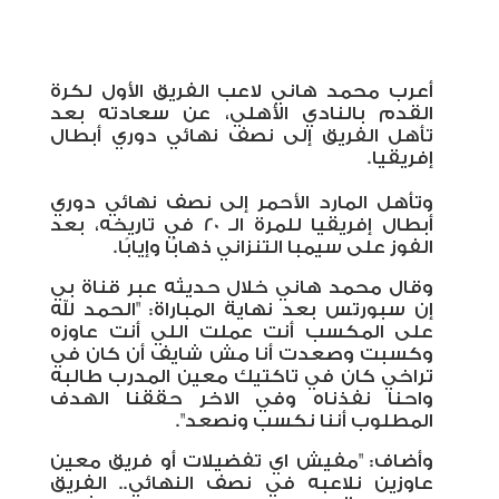
أعرب محمد هاني لاعب الفريق الأول لكرة
القدم بالنادي الأهلي، عن سعادته بعد
تأهل الفريق إلى نصف نهائي دوري أبطال
إفريقيا.
وتأهل المارد الأحمر إلى نصف نهائي دوري
أبطال إفريقيا للمرة الـ 20 في تاريخه، بعد
الفوز على سيمبا التنزاني ذهابًا وإيابًا.
وقال محمد هاني خلال حديثه عبر قناة بي
إن سبورتس بعد نهاية المباراة: "الحمد لله
على المكسب أنت عملت اللي أنت عاوزه
وكسبت وصعدت أنا مش شايف أن كان في
تراخي كان في تاكتيك معين المدرب طالبه
واحنا نفذناه وفي الاخر حققنا الهدف
المطلوب أننا نكسب ونصعد".
وأضاف: "مفيش اي تفضيلات أو فريق معين
عاوزين نلاعبه في نصف النهائي.. الفريق