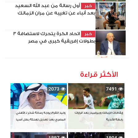
أول رسالة من عبد الله السعيد
خبر
بعد أنباء عن تغيبه عن مران الزمالك
اتحاد الكرة يتحرك لاستضافة 3
خبر
بطولات إفريقية كبرى في مصر
الأكثر قراءة
2073
7491
إيقافات الزمالك وبيراميدز بعد قرارات
وليد الفراج يوجه رسالة شكر لـ الأهلي
رابطة الأندية
المصري بعد تعديل تهنئة بطل آسيا
1897
1904