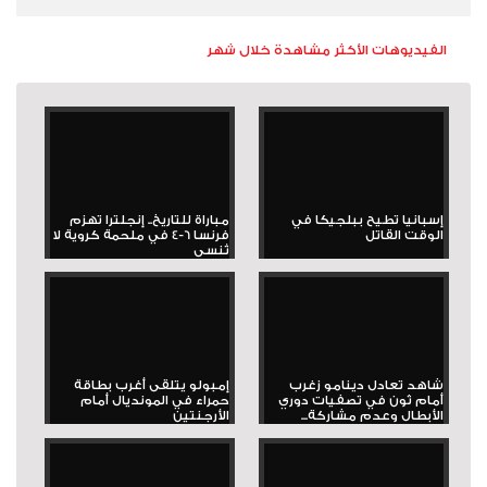
الفيديوهات الأكثر مشاهدة خلال شهر
إسبانيا تطيح ببلجيكا في
مباراة للتاريخ.. إنجلترا تهزم
الوقت القاتل
فرنسا 6-4 في ملحمة كروية لا
تُنسى
شاهد تعادل دينامو زغرب
إمبولو يتلقى أغرب بطاقة
أمام ثون في تصفيات دوري
حمراء في المونديال أمام
الأبطال وعدم مشاركة...
الأرجنتين