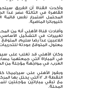
وأكدت القناة أن الفريق سيت
القاهرة في الثالثة عصر غدًا الج
المحتمل استمرار نفس قائمة ال
كليوباترا الماضية.
وأفادت قناة الأهلي أنه من الم
تغييرات في التشكيل الأساسي 
اللاعبين عدا رضا سليم، المتوقع
معلول، المتوقع عودته للتدريبات 
وكان الأهلي قد تغلب على سيرا
في المباراة التي جمعتهما مساء
العرب، في مواجهة مؤجلة من الجول
وبفوز الأهلي على سيراميكا كليوب
النقطة الـ 12 التي يحتل ب
مع تبقي مباراتين مؤجلتين للمار
المحلة.