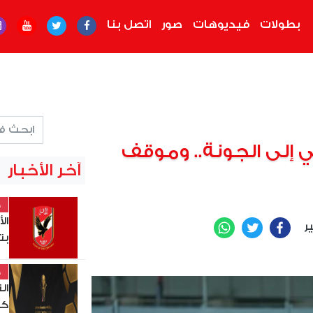
بطولات
فيديوهات
صور
اتصل بنا
 إلى الجونة.. وموقف
آخر الأخبار
خ
ال
ير
WhatsApp
Twitter
Facebook
بت
خ
ال