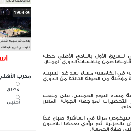
قرارات رابطة الأندية
1904
بث مباشر لمباراة الأهلي
التونسي في بطولة الد
الأفريقي BAL
 للفريق الأول بالنادي الأهلي خطة
اس
إقامتها ضمن منافسات الدوري الممتاز.
نة في الخامسة مساء بعد غدٍ السبت،
مدرب الأهلي
 مؤجلة من الجولة الثالثة من الدوري
مصري
ية مساء اليوم الخميس، على ملعب
التحضيرات لمواجهة الجونة، المُقرر
أجنبي
ام.
سيخوض مرانًا في العاشرة صباح غدًا
بالجزيرة، ثم يؤدي بعدها اللاعبون
طبي صلاة الجمعة.