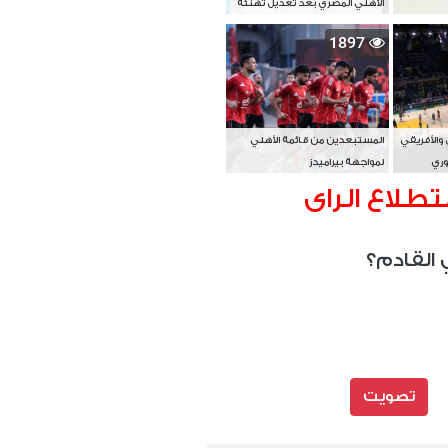
الأهلي المصري بعد تعديل تهنئة
بطل آسيا
1897
 والأفريقي
المستبعدين من قائمة الأهلي
وري
لمواجهة بيراميدز
تطلاع الراى
 القادم؟
تصويت