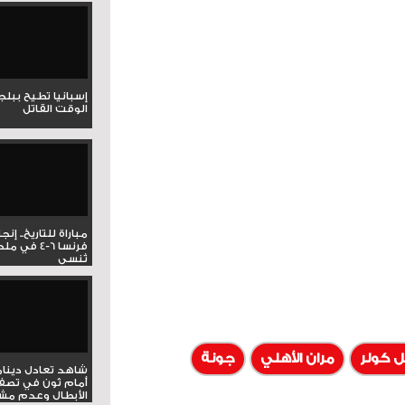
إسبانيا تطيح ببل
الوقت القاتل
مباراة للتاريخ.. إنج
فرنسا 6-4 ف
تُنسى
ل كولر
مران الأهلي
جونة
شاهد تعادل دينام
أمام ثون في تصف
الأبطال وعدم مشار