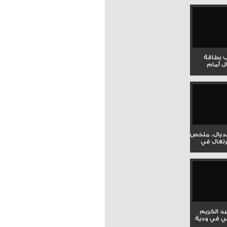
ب بطاقة
ل أمام
نديال.. ملخص
برتغال في
بد الكريم
ي في ودية