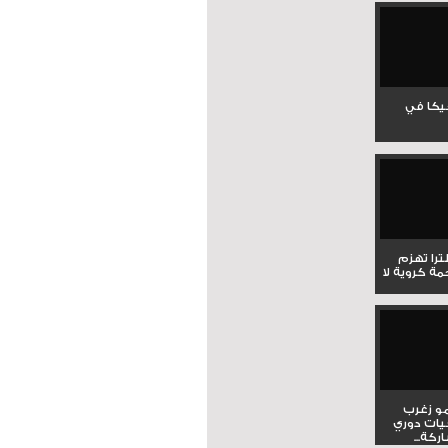
جيكا في
لترا تهزم
ي ملحمة كروية لا
و زغرب
يات دوري
كة...