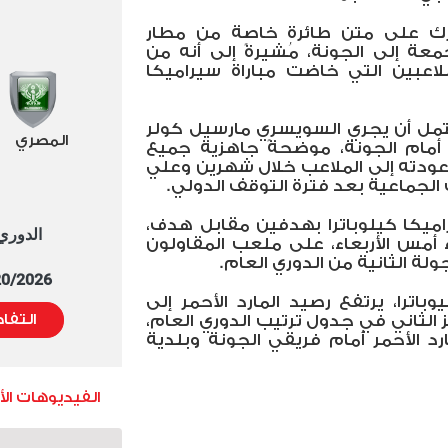
حرك على متن طائرة خاصة من مطار
معة إلى الجونة، مُشيرةً إلى أنه من
لاعبين التي خاضت مباراة سيراميكا
حتمل أن يجري السويسري مارسيل كولر
المصري
أمام الجونة، موضحةً جاهزية جميع
 عودته إلى الملاعب خلال شهرين وعلي
الجماعية بعد فترة التوقف الدولي.
ميكا كيلوباترا بهدفين مقابل هدف،
الدوري العا
 أمس الأربعاء، على ملعب المقاولون
ة الثانية من الدوري العام.
5/20/2026 التوقيت 
اترا، يرتفع رصيد المارد الأحمر إلى
التفا
ها المركز الثاني في جدول ترتيب الدوري العام،
د الأحمر أمام فريقي الجونة وبلدية
الفيديوهات ال