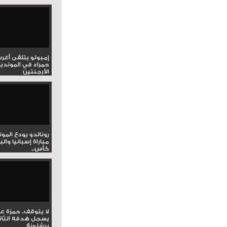
إمبولو يتلقى أغر
حمراء في المونديا
الأرجنتين
رونالدو يودع المو
مباراة إسبانيا وال
كأس...
لا يتوقف.. حمزة ع
يسجل هدفه الثان
برشلونة