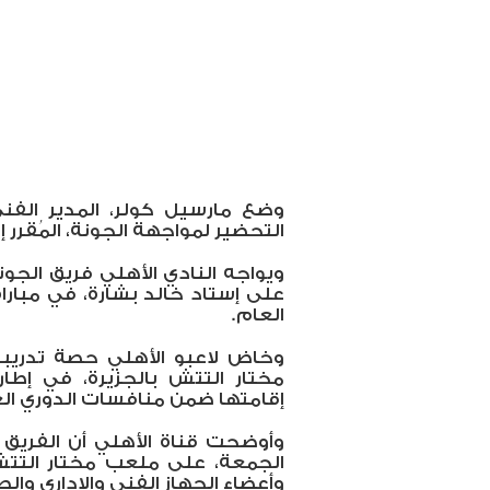
وضع مارسيل كولر، المدير الفني
التحضير لمواجهة الجونة، المُقرر 
ويواجه النادي الأهلي فريق الجو
على إستاد خالد بشارة، في مباراة
العام.
وخاض لاعبو الأهلي حصة تدريب
مختار التتش بالجزيرة، في إطار 
إقامتها ضمن منافسات الدوري الع
وأوضحت قناة الأهلي أن الفريق 
الجمعة، على ملعب مختار التتش 
وأعضاء الجهاز الفني والإداري وال