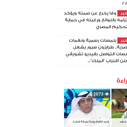
20
وفا يخرج عن صمته ويؤكد
بر
تزامه باللوائح ورغبته في حماية
تحكيم المصري
بلمسات رسمية ونغمات
بر
رية.. طرابزون سبور يشعل
صات التواصل بفيديو تشويقي
لن اقتراب "الملك"...
اءة
2073
دز بعد
وليد الفراج يوجه رسالة شكر لـ