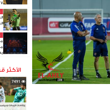
27
خ
ال
ال
خ
مص
من
يع
الأكثر قر
7491
إيقافات الزمالك وبيرامي