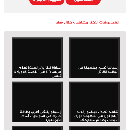
الفيديوهات الأكثر مشاهدة خلال شهر
إسبانيا تطيح ببلجيكا في
مباراة للتاريخ.. إنجلترا تهزم
الوقت القاتل
فرنسا 6-4 في ملحمة كروية لا
تُنسى
شاهد تعادل دينامو زغرب
إمبولو يتلقى أغرب بطاقة
أمام ثون في تصفيات دوري
حمراء في المونديال أمام
الأبطال وعدم مشاركة...
الأرجنتين