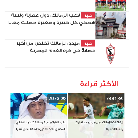
لاعب الزمالك: دول عصابة ولسة
خبر
هحكي كل كبيرة وصغيرة حصلت معايا
ميدو: الزمالك تخلص من أكبر
خبر
عصابة في كرة القدم المصرية
الأكثر قراءة
2073
7491
إيقافات الزمالك وبيراميدز بعد قرارات
وليد الفراج يوجه رسالة شكر لـ الأهلي
رابطة الأندية
المصري بعد تعديل تهنئة بطل آسيا