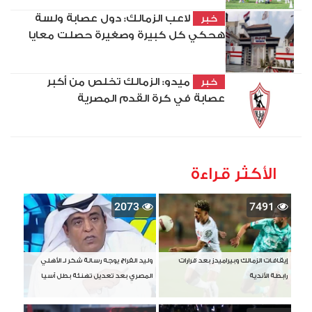
لاعب الزمالك: دول عصابة ولسة
خبر
هحكي كل كبيرة وصغيرة حصلت معايا
ميدو: الزمالك تخلص من أكبر
خبر
عصابة في كرة القدم المصرية
الأكثر قراءة
2073
7491
إيقافات الزمالك وبيراميدز بعد قرارات
وليد الفراج يوجه رسالة شكر لـ الأهلي
رابطة الأندية
المصري بعد تعديل تهنئة بطل آسيا