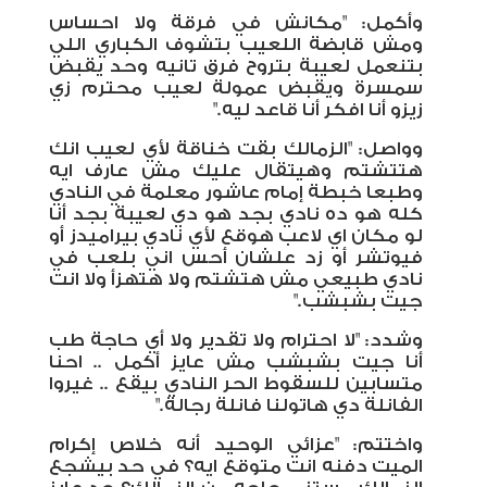
وأكمل: "مكانش في فرقة ولا احساس
ومش قابضة اللعيب بتشوف الكباري اللي
بتنعمل لعيبة بتروح فرق تانيه وحد يقبض
سمسرة ويقبض عمولة لعيب محترم زي
زيزو أنا افكر أنا قاعد ليه
".
وواصل: "الزمالك بقت خناقة لأي لعيب انك
هتتشتم وهيتقال عليك مش عارف ايه
وطبعا خبطة إمام عاشور معلمة في النادي
كله هو ده نادي بجد هو دي لعيبة بجد أنا
لو مكان اي لاعب هوقع لأي نادي بيراميدز أو
فيوتشر أو زد علشان أحس اني بلعب في
نادي طبيعي مش هتشتم ولا هتهزأ ولا انت
جيت بشبشب
".
وشدد: "لا احترام ولا تقدير ولا أي حاجة طب
أنا جيت بشبشب مش عايز أكمل .. احنا
متسابين للسقوط الحر النادي بيقع .. غيروا
الفانلة دي هاتولنا فانلة رجالة
".
واختتم: "عزائي الوحيد أنه خلاص إكرام
الميت دفنه انت متوقع ايه؟ في حد بيشجع