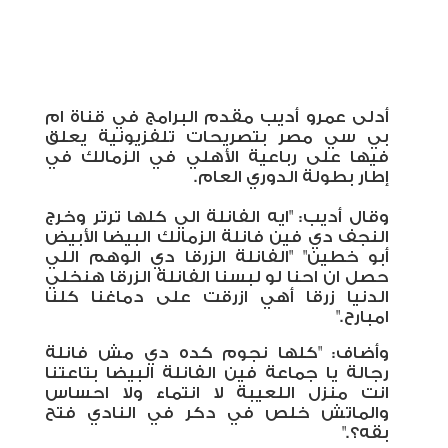
أدلى عمرو أديب مقدم البرامج في قناة ام
بي سي مصر بتصريحات تلفزيونية يعلق
فيها على رباعية الأهلي في الزمالك في
إطار بطولة الدوري العام
.
وقال أديب: "ايه الفانلة الي كلها ترتر وخرج
النجف دي فين فانلة الزمالك البيضا الأبيض
أبو خطين" "الفانلة الزرقا دي الوهم اللي
حصل ان احنا لو لبسنا الفانلة الزرقا هنخلي
الدنيا زرقا أهي ازرقت على دماغنا كلنا
امبارح
".
وأضاف: "كلها نجوم كده دي مش فانلة
رجالة يا جماعة فين الفانلة البيضا بتاعتنا
انت منزل اللعيبة لا انتماء ولا احساس
والماتش خلص في دكر في النادي فتح
بقه؟
".