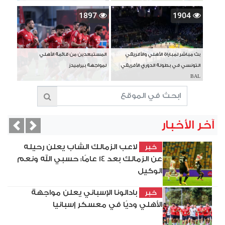
1897
1904
بث مباشر لمباراة الأهلي والأفريقي
المستبعدين من قائمة الأهلي
التونسي في بطولة الدوري الأفريقي
لمواجهة بيراميدز
BAL
آخر الأخبار
vious
Next
لاعب الزمالك الشاب يعلن رحيله
خبر
عن الزمالك بعد 14 عامًا: حسبي الله ونعم
الوكيل
بادالونا الإسباني يعلن مواجهة
خبر
الأهلي وديًا في معسكر إسبانيا