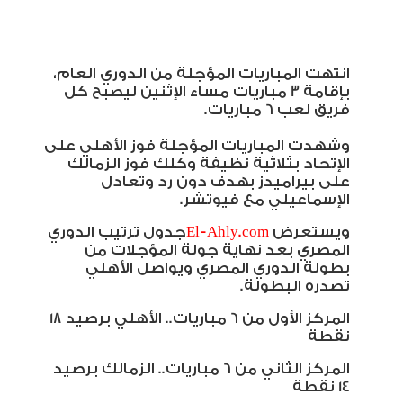
انتهت المباريات المؤجلة من الدوري العام،
بإقامة 3 مباريات مساء الإثنين ليصبح كل
فريق لعب 6 مباريات.
وشهدت المباريات المؤجلة فوز الأهلي على
الإتحاد بثلاثية نظيفة وكلك فوز الزمالك
على بيراميدز بهدف دون رد وتعادل
الإسماعيلي مع فيوتشر.
ويستعرض
El-Ahly.com
جدول ترتيب الدوري
المصري بعد نهاية جولة المؤجلات من
بطولة الدوري المصري ويواصل الأهلي
تصدره البطولة.
المركز الأول من 6 مباريات.. الأهلي برصيد 18
نقطة
المركز الثاني من 6 مباريات.. الزمالك برصيد
14 نقطة