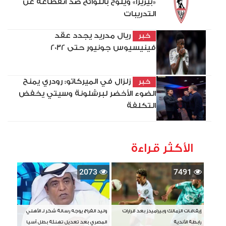
«بيزيرا» ويلوح باللوائح ضد انقطاعه عن
التدريبات
ريال مدريد يجدد عقد
خبر
فينيسيوس جونيور حتى 2032
زلزال في الميركاتو: رودري يمنح
خبر
الضوء الأخضر لبرشلونة وسيتي يخفض
التكلفة
الأكثر قراءة
2073
7491
إيقافات الزمالك وبيراميدز بعد قرارات
وليد الفراج يوجه رسالة شكر لـ الأهلي
رابطة الأندية
المصري بعد تعديل تهنئة بطل آسيا