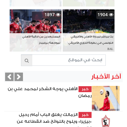
1897
1904
بث مباشر لمباراة الأهلي والأفريقي
المستبعدين من قائمة الأهلي
التونسي في بطولة الدوري الأفريقي
لمواجهة بيراميدز
BAL
آخر الأخبار
vious
Next
الأهلي يوجه الشكر لمحمد علي بن
خبر
رمضان
الزمالك يغلق الباب أمام رحيل
خبر
«بيزيرا» ويلوح باللوائح ضد انقطاعه عن