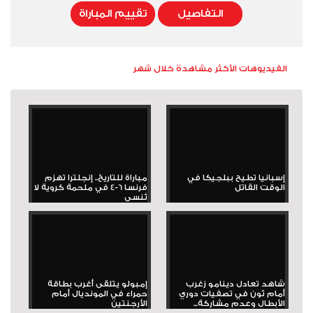
التفاصيل
تقييم المباراة
الفيديوهات الأكثر مشاهدة خلال شهر
إسبانيا تطيح ببلجيكا في
مباراة للتاريخ.. إنجلترا تهزم
الوقت القاتل
فرنسا 6-4 في ملحمة كروية لا
تُنسى
شاهد تعادل دينامو زغرب
إمبولو يتلقى أغرب بطاقة
أمام ثون في تصفيات دوري
حمراء في المونديال أمام
الأبطال وعدم مشاركة...
الأرجنتين