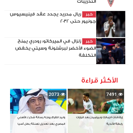
التدريبات
ريال مدريد يجدد عقد فينيسيوس
خبر
جونيور حتى 2032
زلزال في الميركاتو: رودري يمنح
خبر
الضوء الأخضر لبرشلونة وسيتي يخفض
التكلفة
الأكثر قراءة
2073
7491
إيقافات الزمالك وبيراميدز بعد قرارات
وليد الفراج يوجه رسالة شكر لـ الأهلي
رابطة الأندية
المصري بعد تعديل تهنئة بطل آسيا