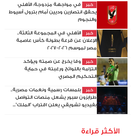
في مواجهة مزدوجة: الأهلي
خبر
يحقق انتصارين وديين أمام بترول أسيوط
والنجوم
الأهلي في المجموعة الثالثة..
خبر
الإعلان عن قرعة بطولة كأس عاصمة
مصر لموسم 2026-2027
وفا يخرج عن صمته ويؤكد
خبر
التزامه باللوائح ورغبته في حماية
التحكيم المصري
بلمسات رسمية ونغمات مصرية..
خبر
طرابزون سبور يشعل منصات التواصل
بفيديو تشويقي يعلن اقتراب "الملك"...
الأكثر قراءة