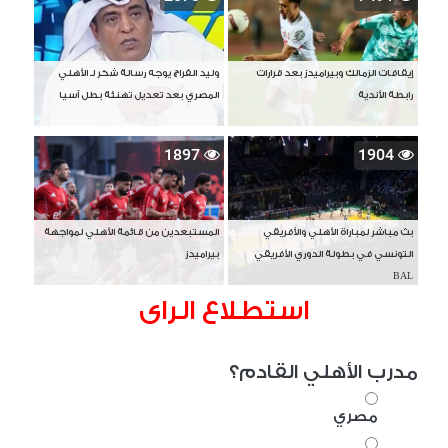
إيقافات الزمالك وبيراميدز بعد قرارات
وليد الفراج يوجه رسالة شكر لـ الأهلي
رابطة الأندية
المصري بعد تعديل تهنئة بطل آسيا
1897
1904
بث مباشر لمباراة الأهلي والأفريقي
المستبعدين من قائمة الأهلي لمواجهة
التونسي في بطولة الدوري الأفريقي
بيراميدز
BAL
استطلاع الراى
مدرب الأهلي القادم؟
مصري