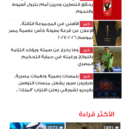
يحقق انتصارين وديين أمام بترول أسيوط
والنجوم
الأهلي في المجموعة الثالثة..
خبر
الإعلان عن قرعة بطولة كأس عاصمة مصر
لموسم 2026-2027
وفا يخرج عن صمته ويؤكد التزامه
خبر
باللوائح ورغبته في حماية التحكيم
المصري
بلمسات رسمية ونغمات مصرية..
خبر
طرابزون سبور يشعل منصات التواصل
بفيديو تشويقي يعلن اقتراب "الملك"...
الأكثر قراءة
2073
7491