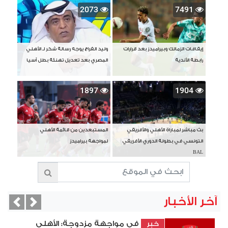
2073
7491
إيقافات الزمالك وبيراميدز بعد قرارات
وليد الفراج يوجه رسالة شكر لـ الأهلي
رابطة الأندية
المصري بعد تعديل تهنئة بطل آسيا
1897
1904
بث مباشر لمباراة الأهلي والأفريقي
المستبعدين من قائمة الأهلي
التونسي في بطولة الدوري الأفريقي
لمواجهة بيراميدز
BAL
آخر الأخبار
vious
Next
في مواجهة مزدوجة: الأهلي
خبر