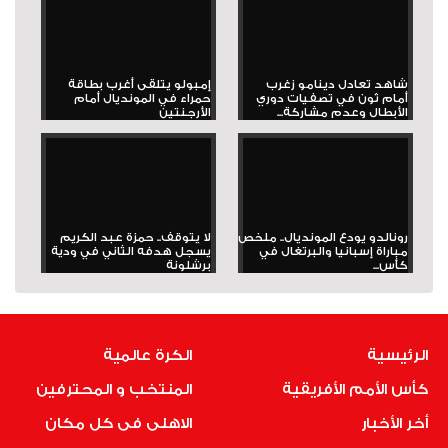
شاهد تعادل دينامو زغرب
إمبولو يتلقى أغرب بطاقة
أمام ثون في تصفيات دوري
حمراء في المونديال أمام
الأبطال وعدم مشاركة...
الأرجنتين
رونالدو يودع المونديال.. ملخص
لا يتوقف.. حمزة عبد الكريم
مباراة إسبانيا والبرتغال في
يسجل هدفه الثاني في ودية
كأس...
برشلونة
الرئيسية
الكرة عالمية
كأس الأمم الأفريقية
المنتخب و المحترفين
أخر الأخبار
الاهلى فى كل مكان