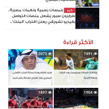
بلمسات رسمية ونغمات مصرية..
خبر
طرابزون سبور يشعل منصات التواصل
بفيديو تشويقي يعلن اقتراب "الملك"...
الأكثر قراءة
2073
7491
إيقافات الزمالك وبيراميدز بعد قرارات
وليد الفراج يوجه رسالة شكر لـ الأهلي
رابطة الأندية
المصري بعد تعديل تهنئة بطل آسيا
1897
1904