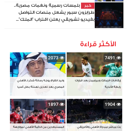
بلمسات رسمية ونغمات مصرية..
خبر
طرابزون سبور يشعل منصات التواصل
بفيديو تشويقي يعلن اقتراب "الملك"...
الأكثر قراءة
2073
7491
إيقافات الزمالك وبيراميدز بعد قرارات
وليد الفراج يوجه رسالة شكر لـ الأهلي
رابطة الأندية
المصري بعد تعديل تهنئة بطل آسيا
1897
1904
بث مباشر لمباراة الأهلي والأفريقي
المستبعدين من قائمة الأهلي لمواجهة