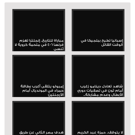
إسبانيا تطيح ببلجيكا في
مباراة للتاريخ.. إنجلترا تهزم
الوقت القاتل
فرنسا 6-4 في ملحمة كروية لا
تُنسى
شاهد تعادل دينامو زغرب
إمبولو يتلقى أغرب بطاقة
أمام ثون في تصفيات دوري
حمراء في المونديال أمام
الأبطال وعدم مشاركة...
الأرجنتين
لا يتوقف.. حمزة عبد الكريم
هدف مصر الثاني عن طريق