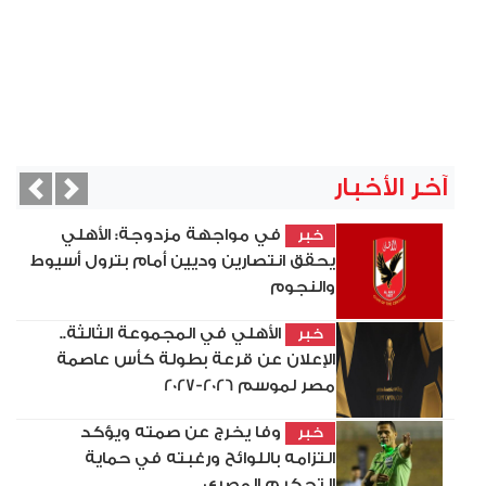
آخر الأخبار
vious
Next
في مواجهة مزدوجة: الأهلي
خبر
يحقق انتصارين وديين أمام بترول أسيوط
والنجوم
الأهلي في المجموعة الثالثة..
خبر
الإعلان عن قرعة بطولة كأس عاصمة
مصر لموسم 2026-2027
وفا يخرج عن صمته ويؤكد
خبر
التزامه باللوائح ورغبته في حماية
التحكيم المصري