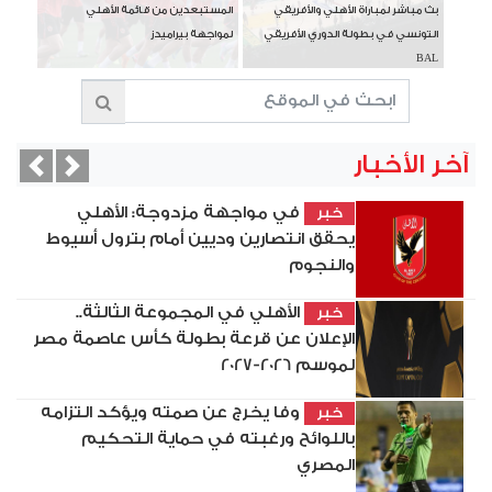
بث مباشر لمباراة الأهلي والأفريقي
المستبعدين من قائمة الأهلي
التونسي في بطولة الدوري الأفريقي
لمواجهة بيراميدز
BAL
آخر الأخبار
vious
Next
في مواجهة مزدوجة: الأهلي
خبر
يحقق انتصارين وديين أمام بترول أسيوط
والنجوم
الأهلي في المجموعة الثالثة..
خبر
الإعلان عن قرعة بطولة كأس عاصمة مصر
لموسم 2026-2027
وفا يخرج عن صمته ويؤكد التزامه
خبر
باللوائح ورغبته في حماية التحكيم
المصري