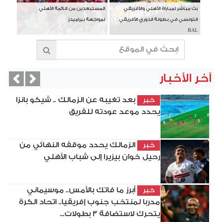
بث مباشر لمباراة الأهلي والأفريقي
المستبعدين من قائمة الأهلي
التونسي في بطولة الدوري الأفريقي
لمواجهة بيراميدز
BAL
آخر الأخبار
vious
Next
بعد تغيبه عن الزمالك .. شيكو بانزا
خبر
يحدد موعد عودته للفريق
الزمالك يحدد موقفه النهائي من
خبر
رحيل خوان بيزيرا إلى شباب الأهلي
أبرز ما فاتك بالأمس.. موسيماني
خبر
مدربا لمنتخب جنوب إفريقيا.. اتحاد الكرة
يتحرك لاستضافة 3 بطولات...