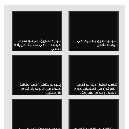
إسبانيا تطيح ببلجيكا في
مباراة للتاريخ.. إنجلترا تهزم
الوقت القاتل
فرنسا 6-4 في ملحمة كروية لا
تُنسى
شاهد تعادل دينامو زغرب
إمبولو يتلقى أغرب بطاقة
أمام ثون في تصفيات دوري
حمراء في المونديال أمام
الأبطال وعدم مشاركة...
الأرجنتين
لا يتوقف.. حمزة عبد الكريم
هدف جوردون الأول في مرمى