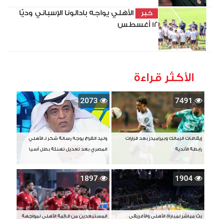
الأهلي يواجه بادالونا الإسباني وديًّا
خبر
12 أغسطس
الأكثر قراءة
2073
7491
إيقافات الزمالك وبيراميدز بعد قرارات
وليد الفراج يوجه رسالة شكر لـ الأهلي
رابطة الأندية
المصري بعد تعديل تهنئة بطل آسيا
1897
1904
بث مباشر لمباراة الأهلي والأفريقي
المستبعدين من قائمة الأهلي لمواجهة