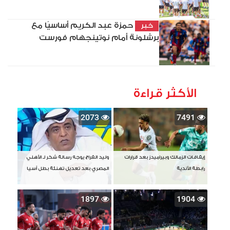
حمزة عبد الكريم أساسيًا مع
خبر
برشلونة أمام نوتينجهام فورست
الأكثر قراءة
2073
7491
إيقافات الزمالك وبيراميدز بعد قرارات
وليد الفراج يوجه رسالة شكر لـ الأهلي
رابطة الأندية
المصري بعد تعديل تهنئة بطل آسيا
1897
1904