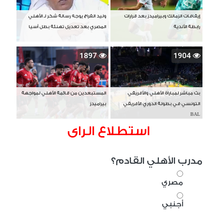
إيقافات الزمالك وبيراميدز بعد قرارات
وليد الفراج يوجه رسالة شكر لـ الأهلي
رابطة الأندية
المصري بعد تعديل تهنئة بطل آسيا
1897
1904
بث مباشر لمباراة الأهلي والأفريقي
المستبعدين من قائمة الأهلي لمواجهة
التونسي في بطولة الدوري الأفريقي
بيراميدز
BAL
استطلاع الراى
مدرب الأهلي القادم؟
مصري
أجنبي