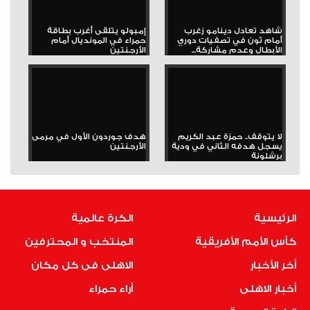
شاهد تعادل دينامو زغرب
إمبولو يتلقى أغرب بطاقة
أمام ثون في تصفيات دوري
حمراء في المونديال أمام
الأبطال وعدم مشاركة...
الأرجنتين
لا يتوقف.. حمزة عبد الكريم
هدف جوردون الأول في مرمى
يسجل هدفه الثاني في ودية
الأرجنتين
برشلونة
الرئيسية
الكرة عالمية
كأس الأمم الأفريقية
المنتخب و المحترفين
أخر الأخبار
الاهلى فى كل مكان
أخبار الاهلى
أراء حمراء