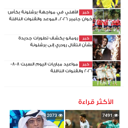
الأهلي في مواجهة برشلونة بكأس
خبر
خوان جامبر 2026.. الموعد والقنوات الناقلة
رومانو يكشف تطورات جديدة
خبر
بشأن انتقال رودري إلى برشلونة
مواعيد مباريات اليوم السبت 8-8-
خبر
2026 والقنوات الناقلة
الأكثر قراءة
2073
7491