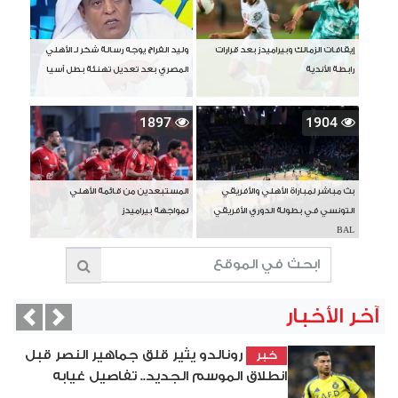
إيقافات الزمالك وبيراميدز بعد قرارات
وليد الفراج يوجه رسالة شكر لـ الأهلي
رابطة الأندية
المصري بعد تعديل تهنئة بطل آسيا
1897
1904
بث مباشر لمباراة الأهلي والأفريقي
المستبعدين من قائمة الأهلي
التونسي في بطولة الدوري الأفريقي
لمواجهة بيراميدز
BAL
آخر الأخبار
vious
Next
رونالدو يثير قلق جماهير النصر قبل
خبر
انطلاق الموسم الجديد.. تفاصيل غيابه