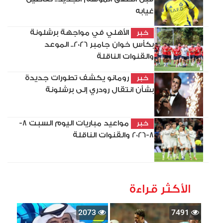
غيابه
الأهلي في مواجهة برشلونة
خبر
بكأس خوان جامبر 2026.. الموعد
والقنوات الناقلة
رومانو يكشف تطورات جديدة
خبر
بشأن انتقال رودري إلى برشلونة
مواعيد مباريات اليوم السبت 8-
خبر
8-2026 والقنوات الناقلة
الأكثر قراءة
2073
7491