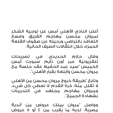
أعلن النادي الأهلي أمس عن توجيه الشكر
لمروان محسن مهاجم الفريق وفسخ
التعاقد بالتراضي ورحيله عن صفوف القلعة
الحمراء خلال انتقالات الصيف الحالية.
وقال حازم الحديدي في تصريحات
تلفزيونية عبر أون تايم سبورت أمس
الخميس "سيد عبد الحفيظ عقد جلسة مع
مروان محسن وأبلغه بقرار الأهلي".
وتابع "طريقة خروج مروان محسن من الأهلي
لا تقلل منه، كرة القدم لا تعطي كل شيء،
ومروان مهاجم مجتهد في التدريبات
بشهادة الجميع".
وواصل "مروان يملك عروض من أندية
مصرية، لديه ما يقرب من 4 أو 5 عروض