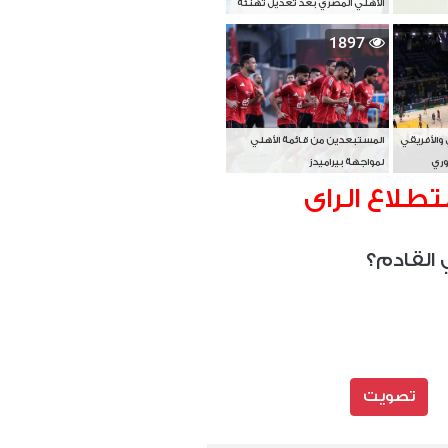
الأهلي المصري بعد تعديل تهنئة
بطل آسيا
1897
 والأفريقي
المستبعدين من قائمة الأهلي
وري
لمواجهة بيراميدز
تطلاع الراى
 القادم؟
تصويت