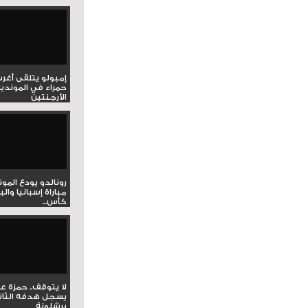
إمبولو يتلقى أغر
حمراء في المونديا
الأرجنتين
رونالدو يودع المو
مباراة إسبانيا وال
كأس...
لا يتوقف.. حمزة ع
يسجل هدفه الثان
برشلونة