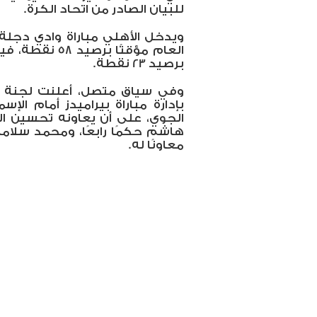
للبيان الصادر من اتحاد الكرة.
ويدخل الأهلي مباراة وادي دجل
العام مؤقتًا ب
برصيد 23 نقطة.
وفي سياق متصل، أعلنت لجنة 
بإدارة مباراة بيراميدز أمام الإ
الجوي، على أن يعاونه تحسين ال
هاشم حكمًا رابعًا، ومحمد سلامة
معاونًا له.