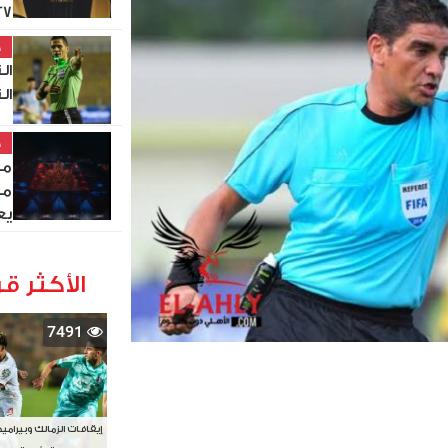
27
خ
ال
ال
خ
مص
من
يع
الأكثر قر
7491
إيقافات الزمالك وبيرامي