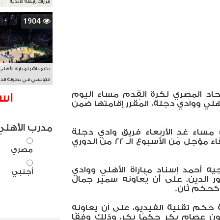
قرارات رابطة الأندية
1904
بث مباشر لمباراة الأهلي
التونسي في بطولة الد
الأفريقي BAL
تحاد المصري لكرة القدم مساء اليوم
اس
أهلي ووادي دجلة، المُقرر إقامتها ضمن
مدرب الأهلي
مساء غدٍ الأربعاء فريق وادي دجلة
بملعب الأهلي وي السلام، في لقاء مؤجل من الأسبوع الـ 22 من الدوري
مصري
ه أحمد إسناد مباراة الأهلي ووادي
أجنبي
 الدين، على أن يُعاونه سمير جمال
كحكم ثان.
كم تقنية الفيديو، على أن يعاونه
 عصام بكر حكمًا بكر، وذلك وفقًا