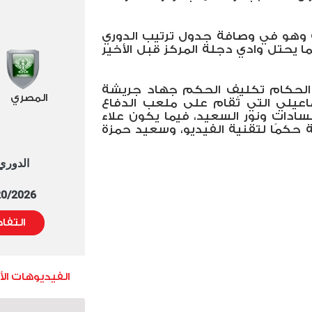
ة وهو في وصافة جدول ترتيب الدوري
رصيد 58 نقطة، فيما يحتل وادي دجلة المركز قبل الأخير
الحكام تكليف الحكم جهاد جريشة
المصري
سماعيلي التي تُقام على ملعب الدفاع
سادات ونور السعيد، فيما يكون علاء
 حكمًا لتقنية الفيديو، وسعيد حمزة
الدوري العا
5/20/2026 التوقيت 
التفا
الفيديوهات ال