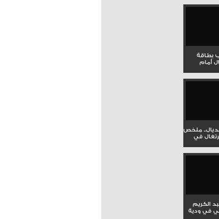
ب بطاقة
ل أمام
نديال.. ملخص
برتغال في
بد الكريم
ي في ودية