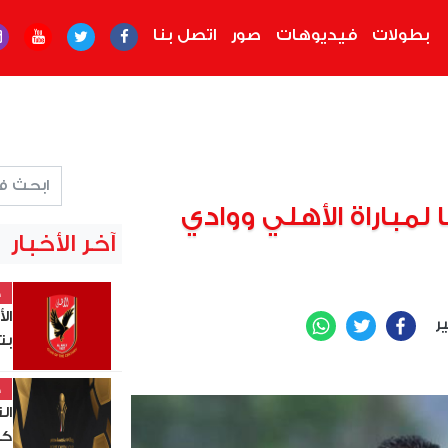
بطولات
فيديوهات
صور
اتصل بنا
 لمباراة الأهلي ووادي
آخر الأخبار
خ
ال
ير
WhatsApp
Twitter
Facebook
بت
خ
ال