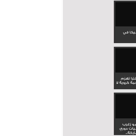
جيكا في
لترا تهزم
ي ملحمة كروية لا
و زغرب
يات دوري
كة...