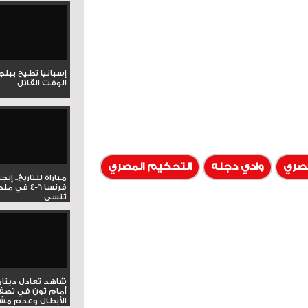
إسبانيا تطيح ببل
الوقت القاتل
مصري
وادي دجله
التحكيم المصري
مباراة للتاريخ.. إنج
فرنسا 6-4 ف
تُنسى
شاهد تعادل دينام
أمام ثون في تصف
الأبطال وعدم مشار