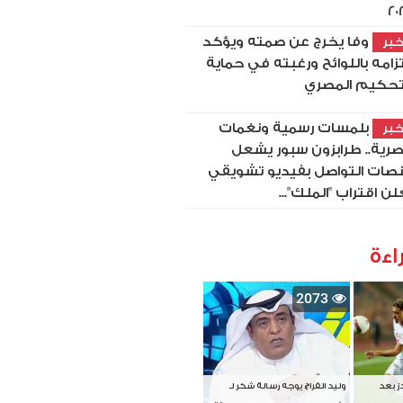
20
وفا يخرج عن صمته ويؤكد
بر
تزامه باللوائح ورغبته في حماية
تحكيم المصري
بلمسات رسمية ونغمات
بر
رية.. طرابزون سبور يشعل
صات التواصل بفيديو تشويقي
لن اقتراب "الملك"...
اءة
2073
دز بعد
وليد الفراج يوجه رسالة شكر لـ