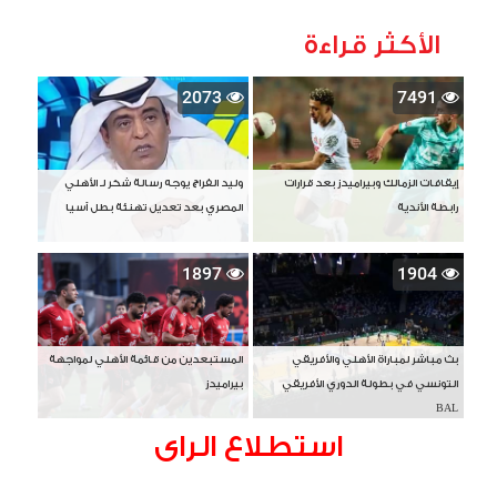
الأكثر قراءة
2073
7491
إيقافات الزمالك وبيراميدز بعد قرارات
وليد الفراج يوجه رسالة شكر لـ الأهلي
رابطة الأندية
المصري بعد تعديل تهنئة بطل آسيا
1897
1904
بث مباشر لمباراة الأهلي والأفريقي
المستبعدين من قائمة الأهلي لمواجهة
التونسي في بطولة الدوري الأفريقي
بيراميدز
BAL
استطلاع الراى