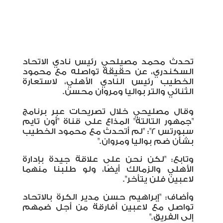
تحدث محمد مصيلحي رئيس نادي الاتحاد
السكندري، عن حقيقة تواصله مع محمود
الخطيب رئيس النادي الأهلي، لاستعارة
الثنائي والتر بواليا ومروان محسن
.
وقال مصليحي خلال تصريحات عبر برنامج
"جمهور التالتة" المذاع على قناة "أون تايم
سبورتس 2": "لم أتحدث مع محمود الخطيب
بشأن ضم بواليا ومروان
".
وتابع: "لكن نحن على علاقة جيدة بإدارة
الأهلي والزمالك أيضًا، ولو طلبنا منهما
لاعبين فلن يتأخر".
وأَضاف: "إبراهيم حسن مدير الكرة بالاتحاد
تواصل مع لاعبين أفارقة من أجل ضمهم
إلى الفريق
".