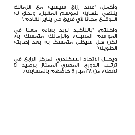
وأكمل: "عقد رزاق سيسيه مع الزمالك
ينتهي بنهاية الموسم المقبل، ويحق له
التوقيع مجانًا لأي فريق في يناير القادم
".
واختتم: "بالتأكيد نريد بقاءه معنا في
المواسم المقبلة، والزمالك متمسك به،
لكن هل سيظل متمسكًا به بعد إصابته
الطويلة"
ويحتل الاتحاد السكندري المركز الرابع في
ترتيب الدوري المصري الممتاز برصيد 41
نقطة، من 28 مباراة خاضهم بالمسابقة.