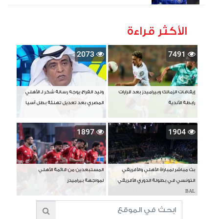
الأكثر قراءة
2073
7491
إيقافات الزمالك وبيراميدز بعد قرارات
وليد الفراج يوجه رسالة شكر لـ الأهلي
رابطة الأندية
المصري بعد تعديل تهنئة بطل آسيا
1897
1904
بث مباشر لمباراة الأهلي والأفريقي
المستبعدين من قائمة الأهلي
التونسي في بطولة الدوري الأفريقي
لمواجهة بيراميدز
BAL