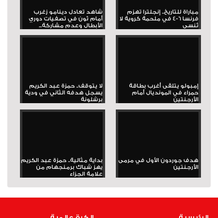
مباراة للتاريخ.. إنجلترا تهزم
شاهد تعادل دينامو زغرب
فرنسا 6-4 في ملحمة كروية لا
أمام ثون في تصفيات دوري
تُنسى
الأبطال وعدم مشاركة...
إمبولو يتلقى أغرب بطاقة
لا يتوقف.. حمزة عبد الكريم
حمراء في المونديال أمام
يسجل هدفه الثاني في ودية
الأرجنتين
برشلونة
هدف جوردون الأول في مرمى
بداية مثالية.. حمزة عبد الكريم
الأرجنتين
يهز شباك برمنجهام من
علامة الجزاء
الرئيسية
الكرة عالمية