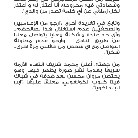
وشهادتي فيه مجروحة، أنا أعتذر له و أعتذر
لكل زملائي عن أي كلمة تصدر من والدي".
وتابع في تغريدة أخرى :"
رجو من الإعلاميين
أ
والصحفيين عدم استغلال هذا لصالحهم..
وأي حد عنده مشكلة معايا يتواصل معايا
عن طريق النادي
وأرجو عدم محاولة
التواصل مع اي شخص من عائلتي مرة اخرى..
شكرًا".
من جهته، أعلن محمد شريف انتهاء الأزمة
سريعًا بعدما نشر صورة يظهر فيها وهو
يحتضن مروان محسن بعد هدفه في شباك
فيتا كلوب الكونغولي، مُعلقًا عليها :"ابن
البلد اخويا".