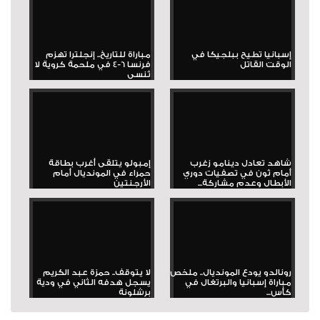
إسبانيا تطيح ببلجيكا في
مباراة للتاريخ.. إنجلترا تهزم
الوقت القاتل
فرنسا 6-4 في ملحمة كروية لا
تُنسى
شاهد تعادل دينامو زغرب
إمبولو يتلقى أغرب بطاقة
أمام ثون في تصفيات دوري
حمراء في المونديال أمام
الأبطال وعدم مشاركة...
الأرجنتين
رونالدو يودع المونديال.. ملخص
لا يتوقف.. حمزة عبد الكريم
مباراة إسبانيا والبرتغال في
يسجل هدفه الثاني في ودية
كأس...
برشلونة