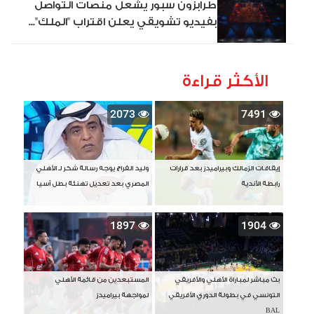
طرابزون سبور يشعل منصات التواصل
بفيديو تشويقي يعلن اقتراب "الملك"...
الأكثر قراءة
2073
7491
إيقافات الزمالك وبيراميدز بعد قرارات
وليد الفراج يوجه رسالة شكر لـ الأهلي
رابطة الأندية
المصري بعد تعديل تهنئة بطل آسيا
1897
1904
بث مباشر لمباراة الأهلي والأفريقي
المستبعدين من قائمة الأهلي
التونسي في بطولة الدوري الأفريقي
لمواجهة بيراميدز
BAL