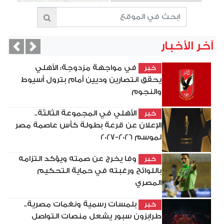
آخر الأخبار
vious
Next
في مواجهة مزدوجة: الأهلي
خبر
يحقق انتصارين وديين أمام بترول أسيوط
والنجوم
الأهلي في المجموعة الثالثة..
خبر
الإعلان عن قرعة بطولة كأس عاصمة مصر
لموسم 2026-2027
وفا يخرج عن صمته ويؤكد التزامه
خبر
باللوائح ورغبته في حماية التحكيم
المصري
بلمسات رسمية ونغمات مصرية..
خبر
طرابزون سبور يشعل منصات التواصل