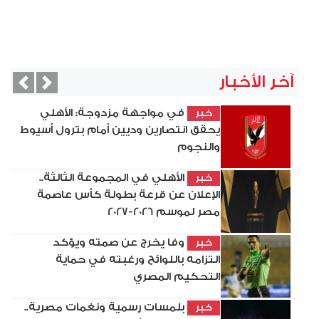
آخر الأخبار
vious
Next
في مواجهة مزدوجة: الأهلي
خبر
يحقق انتصارين وديين أمام بترول أسيوط
والنجوم
الأهلي في المجموعة الثالثة..
خبر
الإعلان عن قرعة بطولة كأس عاصمة
مصر لموسم 2026-2027
وفا يخرج عن صمته ويؤكد
خبر
التزامه باللوائح ورغبته في حماية
التحكيم المصري
بلمسات رسمية ونغمات مصرية..
خبر