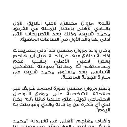
تقدم مروان محسن، لاعب الفريق الأول
بالنادي الأهلي باعتذار لزميله في الفريق،
محمد شريف، وذلك بعد التصريحات التي
أدلى بها والد الأول في الساعات الماضية.
وكان والد مروان محسن قد أدلى بتصريحات
إذاعية يدافع فيها عن نجله، قبل أن يهاجم
بعض لاعبي الأهلي بسبب عدم
مساعدتهم له، مطالبًا بعودته للتشكيل
الأساسي بعد مستوى محمد شريف في
مباراة الجونة الماضية.
ونشر مروان محسن صورة لمحمد شريف عبر
صفحته الشخصية على موقع التواصل
الاجتماعي تويتر، علّق عليها قائلًا :"
لم يكن
لدي أي فكرة عن ما قاله والدي وفوجئت به
اليوم".
وأضاف مهاجم الأهلي في تغريدته :"محمد
شريف من أفضل المهاجمين في مصر حاليا