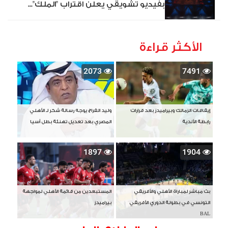
بفيديو تشويقي يعلن اقتراب "الملك"...
الأكثر قراءة
2073
7491
إيقافات الزمالك وبيراميدز بعد قرارات
وليد الفراج يوجه رسالة شكر لـ الأهلي
رابطة الأندية
المصري بعد تعديل تهنئة بطل آسيا
1897
1904
بث مباشر لمباراة الأهلي والأفريقي
المستبعدين من قائمة الأهلي لمواجهة
التونسي في بطولة الدوري الأفريقي
بيراميدز
BAL