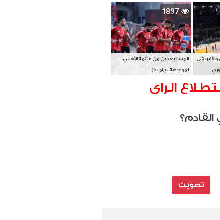
بطل آسيا
1897
 والأفريقي
المستبعدين من قائمة الأهلي
وري
لمواجهة بيراميدز
تطلاع الراى
 القادم؟
تصويت