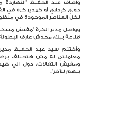
وأضاف عبد الحفيظ "النهاردة
دوري كإداري أو كمدير كرة في الف
لكل العناصر الموجودة في منظومة
وواصل مدير الكرة "مفيش مشكلة 
قناعة بيك، محدش عارف البطولة
وأختتم سيد عبد الحفيظ مدير 
معاملتي له مش هتختلف برضه،
ومفيش انتقالات، دول الي هي
بيهم للآخر".