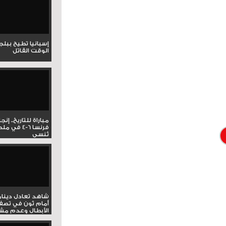
إسبانيا تطيح ببل
الوقت القاتل
مباراة للتاريخ.. إنج
فرنسا 6-4 ف
تُنسى
شاهد تعادل دينام
أمام ثون في تصف
الأبطال وعدم مشار