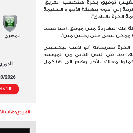
 مفيش توفيق بكرة هتكسب الفريق،
رقة إني أقوم بتهيئة الأجواء السليمة
 الكرة بالنادي".
إنك النهاردة مش موفق، احنا عندنا
 ممكن تيجي على رجلين مين".
المصري
الكرة تصريحاته "لو لاعب بيكسبني
 احنا في النص التاني من الموسم
كملوا معاك للآخر وهم الي هنكمل
الدوري العا
5/20/2026 التوقيت 
التفا
الفيديوهات ال