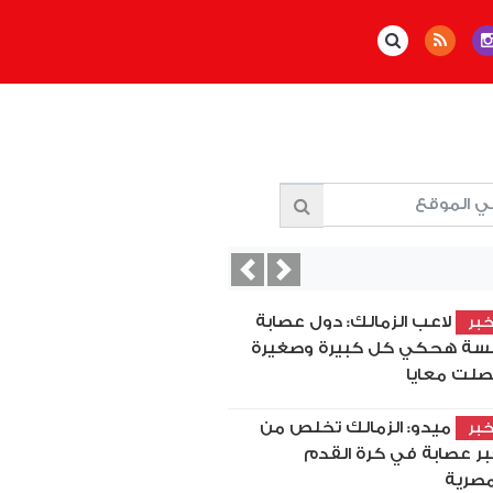
Previous
Next
لاعب الزمالك: دول عصابة
بر
سة هحكي كل كبيرة وصغيرة
لت معايا
ميدو: الزمالك تخلص من
بر
بر عصابة في كرة القدم
مصرية