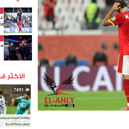
خ
عب
ال
خ
مد
الأكثر قر
7491
إيقافات الزمالك وبيرامي
قرارات رابطة الأندية