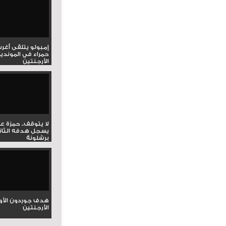
إمبولو يتلقى أغر
حمراء في المونديا
الأرجنتين
لا يتوقف.. حمزة ع
يسجل هدفه الثان
برشلونة
هدف جوردون الأو
الأرجنتين