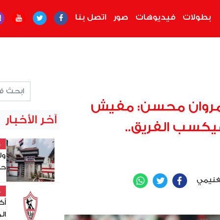
بطولات
فيديوهات
صور
اتصل بنا
مروان محسن: مفيش
آخر الأخبار
هيكسب الفريق..
خ
ول
حص
لغنيمي
WhatsApp
Twitter
Facebook
خ
أك
ال