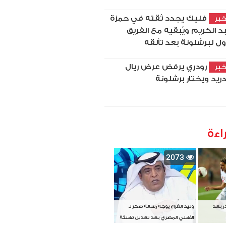
فليك يجدد ثقته في حمزة
بر
د الكريم ويُبقيه مع الفريق
أول لبرشلونة بعد تألقه
رودري يرفض عرض ريال
بر
ريد ويختار برشلونة
اءة
2073
دز بعد
وليد الفراج يوجه رسالة شكر لـ
الأهلي المصري بعد تعديل تهنئة