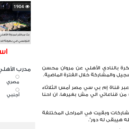
1904
بث مباشر لمباراة الأهلي
التونسي في بطولة الد
الأفريقي BAL
اس
رة بالنادي الأهلي عن مروان محسن
مدرب الأهلي
جيل والمشاركة خلال الفترة الماضية.
مصري
ر قناة إم بي سي مصر أمس الثلاثاء
ن قناعاتي الي مش بغيرها، ان احنا
أجنبي
شاركات وبقيت في المراحل المختلفة
له هيبقى له دور".