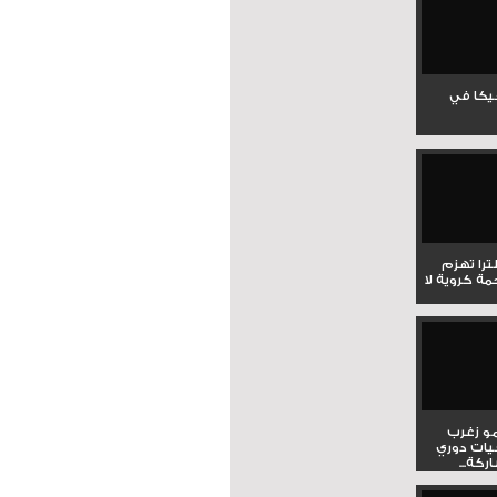
جيكا في
لترا تهزم
ي ملحمة كروية لا
و زغرب
يات دوري
كة...