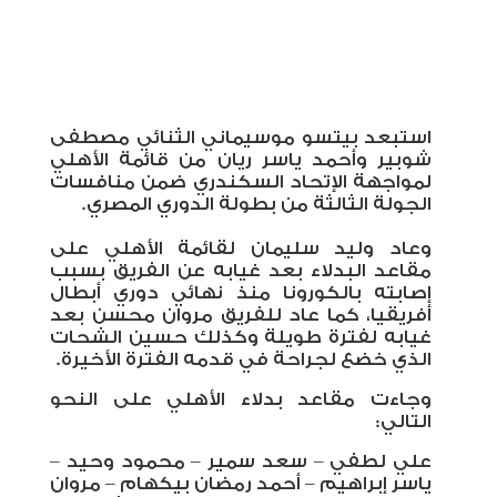
استبعد بيتسو موسيماني الثنائي مصطفى
شوبير وأحمد ياسر ريان من قائمة الأهلي
لمواجهة الإتحاد السكندري ضمن منافسات
الجولة الثالثة من بطولة الدوري المصري.
وعاد وليد سليمان لقائمة الأهلي على
مقاعد البدلاء بعد غيابه عن الفريق بسبب
إصابته بالكورونا منذ نهائي دوري أبطال
أفريقيا، كما عاد للفريق مروان محسن بعد
غيابه لفترة طويلة وكذلك حسين الشحات
الذي خضع لجراحة في قدمه الفترة الأخيرة.
وجاءت مقاعد بدلاء الأهلي على النحو
التالي:
علي لطفي – سعد سمير – محمود وحيد –
ياسر إبراهيم – أحمد رمضان بيكهام – مروان