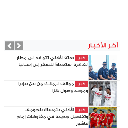
آخر الأخبار
vious
Next
بعثة الأهلي تتوافد إلى مطار
خبر
القاهرة استعدادًا للسفر إلى إسبانيا
موقف الزمالك من بيع بيزيرا
خبر
وموعد وصول بانزا
الأهلي يتمسك بنجومه..
خبر
وتفاصيل جديدة في مفاوضات إمام
عاشور