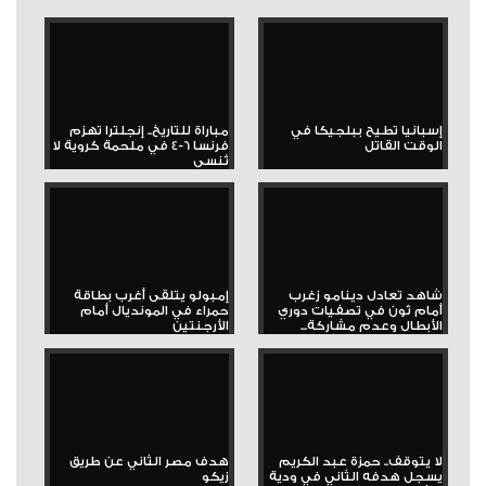
إسبانيا تطيح ببلجيكا في
مباراة للتاريخ.. إنجلترا تهزم
الوقت القاتل
فرنسا 6-4 في ملحمة كروية لا
تُنسى
شاهد تعادل دينامو زغرب
إمبولو يتلقى أغرب بطاقة
أمام ثون في تصفيات دوري
حمراء في المونديال أمام
الأبطال وعدم مشاركة...
الأرجنتين
لا يتوقف.. حمزة عبد الكريم
هدف مصر الثاني عن طريق
يسجل هدفه الثاني في ودية
زيكو