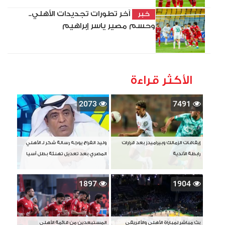
آخر تطورات تجديدات الأهلي..
خبر
وحسم مصير ياسر إبراهيم
الأكثر قراءة
2073
7491
إيقافات الزمالك وبيراميدز بعد قرارات
وليد الفراج يوجه رسالة شكر لـ الأهلي
رابطة الأندية
المصري بعد تعديل تهنئة بطل آسيا
1897
1904
بث مباشر لمباراة الأهلي والأفريقي
المستبعدين من قائمة الأهلي