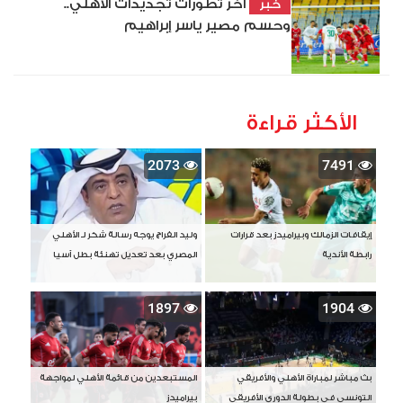
آخر تطورات تجديدات الأهلي..
خبر
وحسم مصير ياسر إبراهيم
الأكثر قراءة
2073
7491
إيقافات الزمالك وبيراميدز بعد قرارات
وليد الفراج يوجه رسالة شكر لـ الأهلي
رابطة الأندية
المصري بعد تعديل تهنئة بطل آسيا
1897
1904
بث مباشر لمباراة الأهلي والأفريقي
المستبعدين من قائمة الأهلي لمواجهة
التونسي في بطولة الدوري الأفريقي
بيراميدز