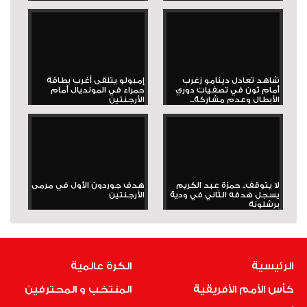
شاهد تعادل دينامو زغرب
إمبولو يتلقى أغرب بطاقة
أمام ثون في تصفيات دوري
حمراء في المونديال أمام
الأبطال وعدم مشاركة...
الأرجنتين
لا يتوقف.. حمزة عبد الكريم
هدف جوردون الأول في مرمى
يسجل هدفه الثاني في ودية
الأرجنتين
برشلونة
الرئيسية
الكرة عالمية
كأس الأمم الأفريقية
المنتخب و المحترفين