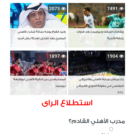
2073
7491
إيقافات الزمالك وبيراميدز بعد قرارات
وليد الفراج يوجه رسالة شكر لـ الأهلي
رابطة الأندية
المصري بعد تعديل تهنئة بطل آسيا
1897
1904
بث مباشر لمباراة الأهلي والأفريقي
المستبعدين من قائمة الأهلي لمواجهة
التونسي في بطولة الدوري الأفريقي
بيراميدز
BAL
استطلاع الراى
مدرب الأهلي القادم؟