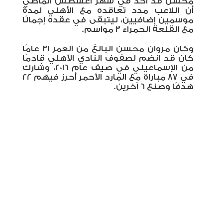
محسن قد أكد في شهر أغسطس الماضي
أن اللاعب مدد تعاقده مع الأهلي لمدة
موسمين إضافيين، ليتبقى في عقده إجمالًا
مع القلعة الحمراء 3 مواسم.
وكان مروان محسن البالغ من العمر 31 عامًا
كان قد انضم لصفوف النادي الأهلي قادمًا
من الإسماعيلي في صيف عام 2016، وشارك
في 87 مباراة مع المارد الأحمر أحرز فيهم 22
هدفًا وصنع 6 آخرين.