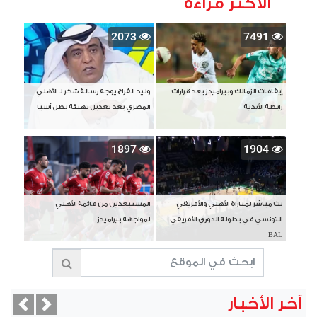
الأكثر قراءة
2073
7491
إيقافات الزمالك وبيراميدز بعد قرارات
وليد الفراج يوجه رسالة شكر لـ الأهلي
رابطة الأندية
المصري بعد تعديل تهنئة بطل آسيا
1897
1904
بث مباشر لمباراة الأهلي والأفريقي
المستبعدين من قائمة الأهلي
التونسي في بطولة الدوري الأفريقي
لمواجهة بيراميدز
BAL
آخر الأخبار
vious
Next