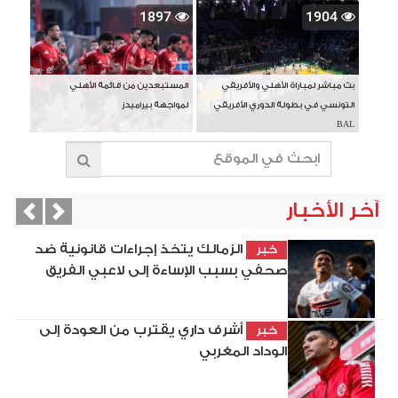
1897
1904
بث مباشر لمباراة الأهلي والأفريقي
المستبعدين من قائمة الأهلي
التونسي في بطولة الدوري الأفريقي
لمواجهة بيراميدز
BAL
آخر الأخبار
vious
Next
الزمالك يتخذ إجراءات قانونية ضد
خبر
صحفي بسبب الإساءة إلى لاعبي الفريق
أشرف داري يقترب من العودة إلى
خبر
الوداد المغربي