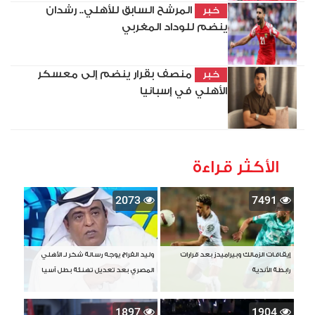
المرشح السابق للأهلي.. رشدان
خبر
ينضم للوداد المغربي
منصف بقرار ينضم إلى معسكر
خبر
الأهلي في إسبانيا
الأكثر قراءة
2073
7491
إيقافات الزمالك وبيراميدز بعد قرارات
وليد الفراج يوجه رسالة شكر لـ الأهلي
رابطة الأندية
المصري بعد تعديل تهنئة بطل آسيا
1897
1904