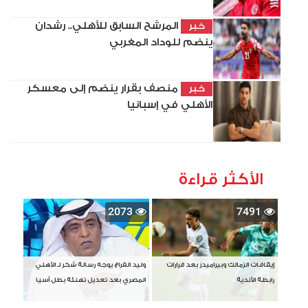
المرشح السابق للأهلي.. رشدان
خبر
ينضم للوداد المغربي
منصف بقرار ينضم إلى معسكر
خبر
الأهلي في إسبانيا
الأكثر قراءة
2073
7491
إيقافات الزمالك وبيراميدز بعد قرارات
وليد الفراج يوجه رسالة شكر لـ الأهلي
رابطة الأندية
المصري بعد تعديل تهنئة بطل آسيا