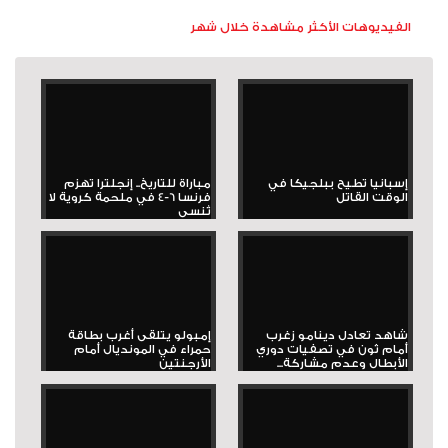
الفيديوهات الأكثر مشاهدة خلال شهر
إسبانيا تطيح ببلجيكا في
مباراة للتاريخ.. إنجلترا تهزم
الوقت القاتل
فرنسا 6-4 في ملحمة كروية لا
تُنسى
شاهد تعادل دينامو زغرب
إمبولو يتلقى أغرب بطاقة
أمام ثون في تصفيات دوري
حمراء في المونديال أمام
الأبطال وعدم مشاركة...
الأرجنتين