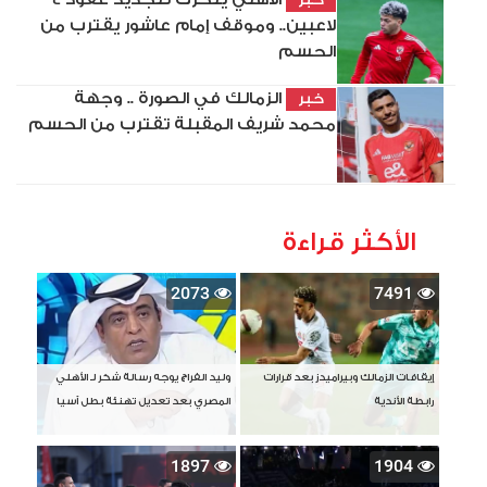
لاعبين.. وموقف إمام عاشور يقترب من
الحسم
الزمالك في الصورة .. وجهة
خبر
محمد شريف المقبلة تقترب من الحسم
الأكثر قراءة
2073
7491
إيقافات الزمالك وبيراميدز بعد قرارات
وليد الفراج يوجه رسالة شكر لـ الأهلي
رابطة الأندية
المصري بعد تعديل تهنئة بطل آسيا
1897
1904