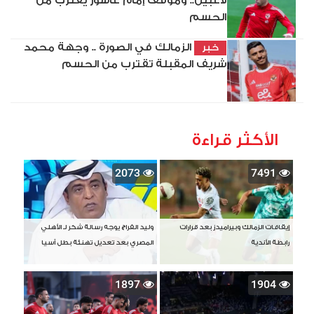
لاعبين.. وموقف إمام عاشور يقترب من
الحسم
الزمالك في الصورة .. وجهة محمد
خبر
شريف المقبلة تقترب من الحسم
الأكثر قراءة
2073
7491
إيقافات الزمالك وبيراميدز بعد قرارات
وليد الفراج يوجه رسالة شكر لـ الأهلي
رابطة الأندية
المصري بعد تعديل تهنئة بطل آسيا
1897
1904