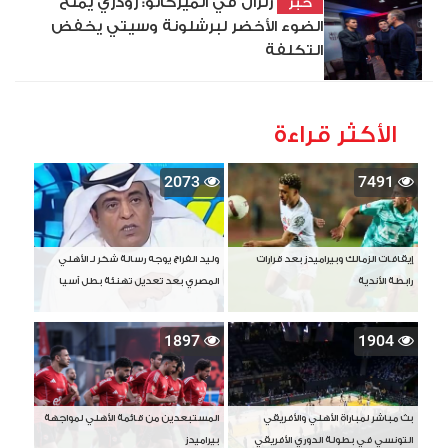
زلزال في الميركاتو: رودري يمنح
خبر
الضوء الأخضر لبرشلونة وسيتي يخفض
التكلفة
الأكثر قراءة
2073
7491
إيقافات الزمالك وبيراميدز بعد قرارات
وليد الفراج يوجه رسالة شكر لـ الأهلي
رابطة الأندية
المصري بعد تعديل تهنئة بطل آسيا
1897
1904
بث مباشر لمباراة الأهلي والأفريقي
المستبعدين من قائمة الأهلي لمواجهة
التونسي في بطولة الدوري الأفريقي
بيراميدز