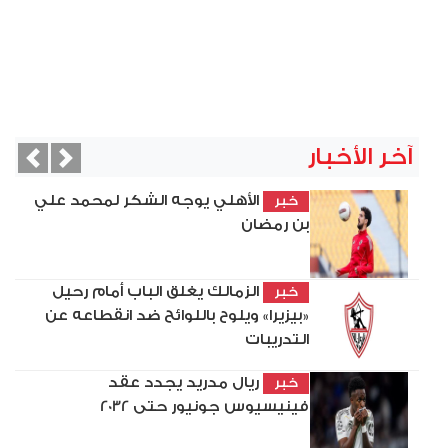
آخر الأخبار
vious
Next
الأهلي يوجه الشكر لمحمد علي
خبر
بن رمضان
الزمالك يغلق الباب أمام رحيل
خبر
«بيزيرا» ويلوح باللوائح ضد انقطاعه عن
التدريبات
ريال مدريد يجدد عقد
خبر
فينيسيوس جونيور حتى 2032