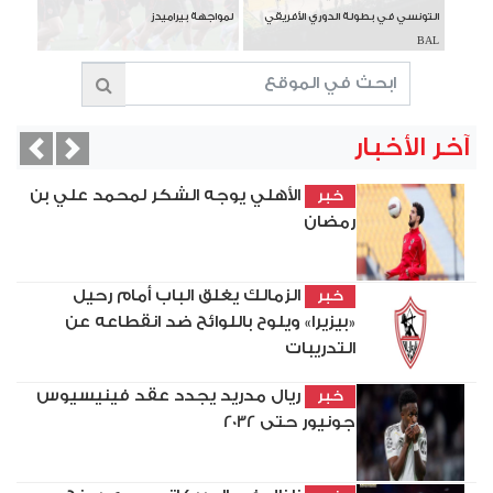
التونسي في بطولة الدوري الأفريقي
لمواجهة بيراميدز
BAL
آخر الأخبار
vious
Next
الأهلي يوجه الشكر لمحمد علي بن
خبر
رمضان
الزمالك يغلق الباب أمام رحيل
خبر
«بيزيرا» ويلوح باللوائح ضد انقطاعه عن
التدريبات
ريال مدريد يجدد عقد فينيسيوس
خبر
جونيور حتى 2032