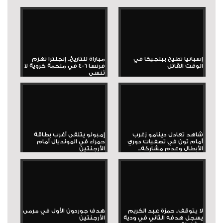
إسبانيا تطيح ببلجيكا في
مباراة للتاريخ.. إنجلترا تهزم
الوقت القاتل
فرنسا 6-4 في ملحمة كروية لا
تُنسى
شاهد تعادل دينامو زغرب
إمبولو يتلقى أغرب بطاقة
أمام ثون في تصفيات دوري
حمراء في المونديال أمام
الأبطال وعدم مشاركة...
الأرجنتين
لا يتوقف.. حمزة عبد الكريم
هدف جوردون الأول في مرمى
يسجل هدفه الثاني في ودية
الأرجنتين