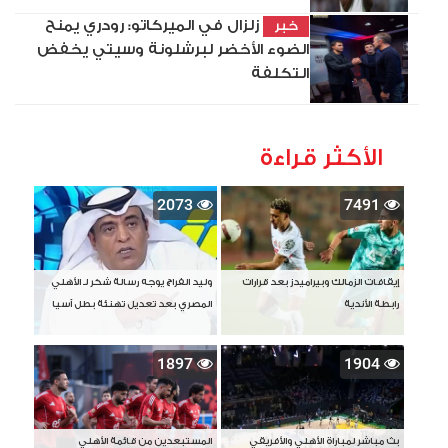
زلزال في الميركاتو: رودري يمنح
خبر
الضوء الأخضر لبرشلونة وسيتي يخفض
التكلفة
الأكثر قراءة
2073
7491
إيقافات الزمالك وبيراميدز بعد قرارات
وليد الفراج يوجه رسالة شكر لـ الأهلي
رابطة الأندية
المصري بعد تعديل تهنئة بطل آسيا
1897
1904
بث مباشر لمباراة الأهلي والأفريقي
المستبعدين من قائمة الأهلي