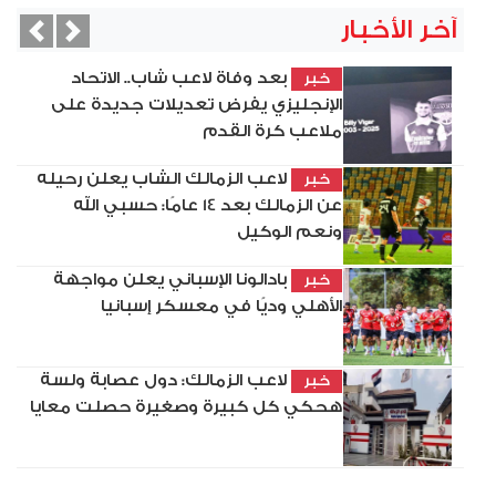
آخر الأخبار
vious
Next
بعد وفاة لاعب شاب.. الاتحاد
خبر
الإنجليزي يفرض تعديلات جديدة على
ملاعب كرة القدم
لاعب الزمالك الشاب يعلن رحيله
خبر
عن الزمالك بعد 14 عامًا: حسبي الله
ونعم الوكيل
بادالونا الإسباني يعلن مواجهة
خبر
الأهلي وديًا في معسكر إسبانيا
لاعب الزمالك: دول عصابة ولسة
خبر
هحكي كل كبيرة وصغيرة حصلت معايا