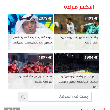
الأكثر قراءة
2073
7491
إيقافات الزمالك وبيراميدز بعد قرارات
وليد الفراج يوجه رسالة شكر لـ الأهلي
رابطة الأندية
المصري بعد تعديل تهنئة بطل آسيا
1897
1904
بث مباشر لمباراة الأهلي والأفريقي
المستبعدين من قائمة الأهلي
التونسي في بطولة الدوري الأفريقي
لمواجهة بيراميدز
BAL