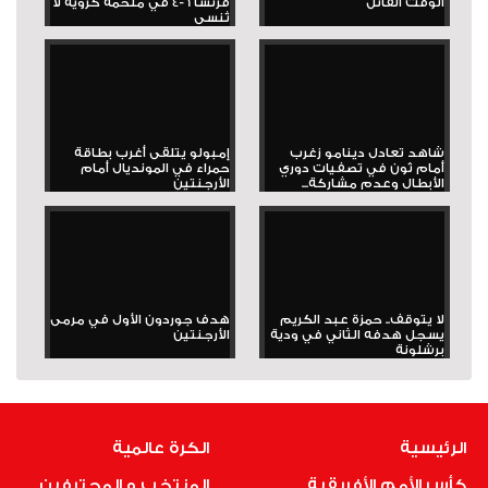
الوقت القاتل
فرنسا 6-4 في ملحمة كروية لا
تُنسى
شاهد تعادل دينامو زغرب
إمبولو يتلقى أغرب بطاقة
أمام ثون في تصفيات دوري
حمراء في المونديال أمام
الأبطال وعدم مشاركة...
الأرجنتين
لا يتوقف.. حمزة عبد الكريم
هدف جوردون الأول في مرمى
يسجل هدفه الثاني في ودية
الأرجنتين
برشلونة
الرئيسية
الكرة عالمية
كأس الأمم الأفريقية
المنتخب و المحترفين