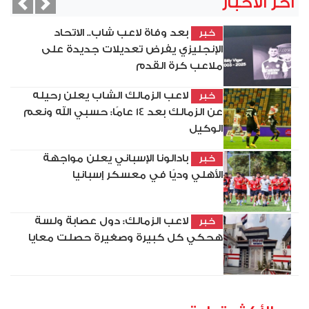
آخر الأخبار
vious
Next
بعد وفاة لاعب شاب.. الاتحاد
خبر
الإنجليزي يفرض تعديلات جديدة على
ملاعب كرة القدم
لاعب الزمالك الشاب يعلن رحيله
خبر
عن الزمالك بعد 14 عامًا: حسبي الله ونعم
الوكيل
بادالونا الإسباني يعلن مواجهة
خبر
الأهلي وديًا في معسكر إسبانيا
لاعب الزمالك: دول عصابة ولسة
خبر
هحكي كل كبيرة وصغيرة حصلت معايا