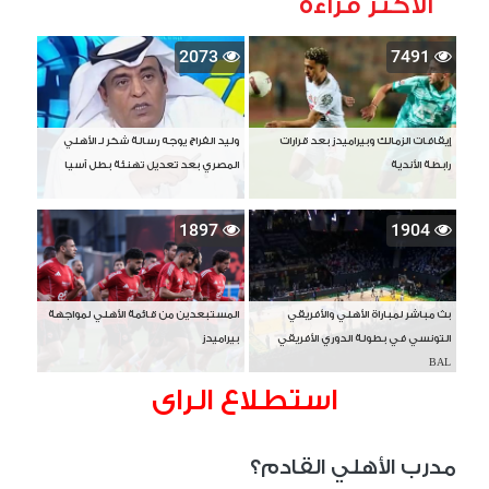
الأكثر قراءة
2073
7491
إيقافات الزمالك وبيراميدز بعد قرارات
وليد الفراج يوجه رسالة شكر لـ الأهلي
رابطة الأندية
المصري بعد تعديل تهنئة بطل آسيا
1897
1904
بث مباشر لمباراة الأهلي والأفريقي
المستبعدين من قائمة الأهلي لمواجهة
التونسي في بطولة الدوري الأفريقي
بيراميدز
BAL
استطلاع الراى
مدرب الأهلي القادم؟