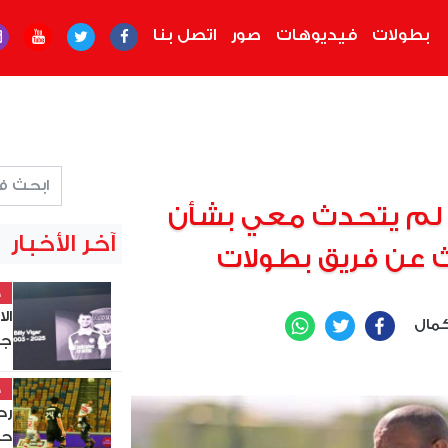
بطولات
فيديوهات
صور
اتصل بنا
ي لم يتحدث معي بشأن
آخر الأخبار
 عن فريق بطولات
خ
ال
مال
WhatsApp
Twitter
Facebook
جد
خ
حس