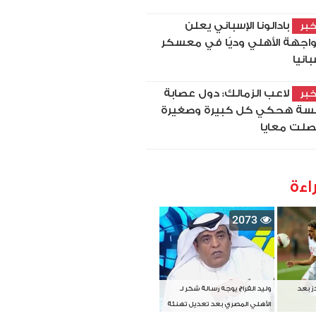
بادالونا الإسباني يعلن
بر
اجهة الأهلي وديًا في معسكر
بانيا
لاعب الزمالك: دول عصابة
بر
سة هحكي كل كبيرة وصغيرة
لت معايا
اءة
2073
دز بعد
وليد الفراج يوجه رسالة شكر لـ
الأهلي المصري بعد تعديل تهنئة