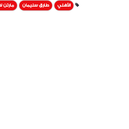
الأهلي
طارق سليمان
مارتن ل