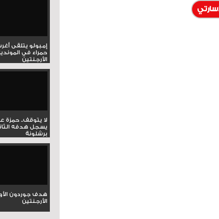
اسارتي
إمبولو يتلقى أغر
حمراء في المونديا
الأرجنتين
لا يتوقف.. حمزة ع
يسجل هدفه الثان
برشلونة
هدف جوردون الأو
الأرجنتين