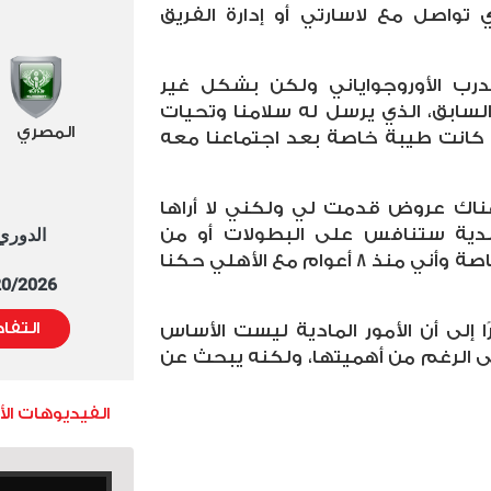
واصل مع لاسارتي أو إدارة الفريق
درب الأوروجواياني ولكن بشكل غير
سابق، الذي يرسل له سلامنا وتحيات
المصري
ا كانت طيبة خاصة بعد اجتماعنا معه
ناك عروض قدمت لي ولكني لا أراها
ندية ستنافس على البطولات أو من
الدوري العا
الممكن أن أحقق فيها طموحي خاصة وأني منذ 8 أعوام مع الأهلي حكنا
5/20/2026 التوقيت 
التفا
إلى أن الأمور المادية ليست الأساس
ى الرغم من أهميتها، ولكنه يبحث عن
الفيديوهات ال