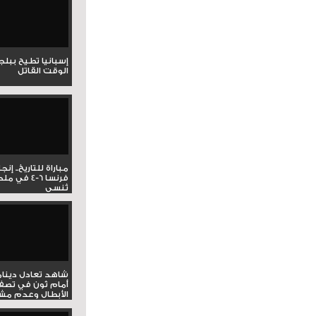
إسبانيا تطيح ببل
الوقت القاتل
مباراة للتاريخ.. إنج
فرنسا 6-4 ف
تُنسى
شاهد تعادل دينام
أمام ثون في تصف
الأبطال وعدم مشار