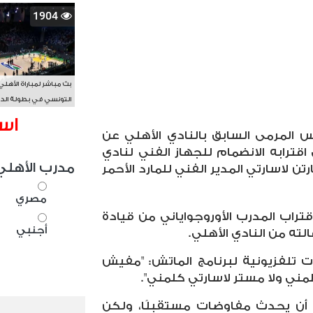
1904
بث مباشر لمباراة الأهلي
التونسي في بطولة الد
الأفريقي BAL
اس
المرمى السابق بالنادي الأهلي عن
 اقترابه الانضمام للجهاز الفني لنادي
مدرب الأهلي
ن لاسارتي المدير الفني للمارد الأحمر
مصري
راب المدرب الأوروجواياني من قيادة
أجنبي
لته من النادي الأهلي.
 تلفزيونية لبرنامج الماتش: "مفيش
مني ولا مستر لاسارتي كلمني".
 أن يحدث مفاوضات مستقبلًا، ولكن