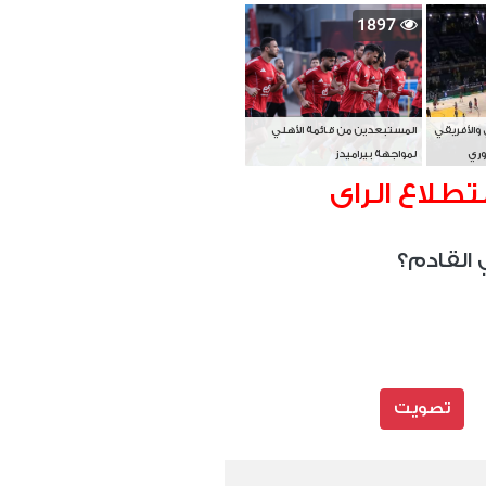
بطل آسيا
1897
 والأفريقي
المستبعدين من قائمة الأهلي
وري
لمواجهة بيراميدز
تطلاع الراى
 القادم؟
تصويت