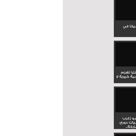
جيكا في
لترا تهزم
ي ملحمة كروية لا
و زغرب
يات دوري
كة...