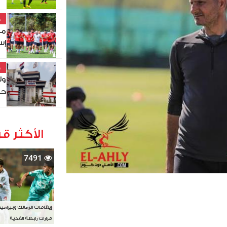
خ
مو
إس
خ
ول
حص
الأكثر قر
7491
إيقافات الزمالك وبيرامي
قرارات رابطة الأندية