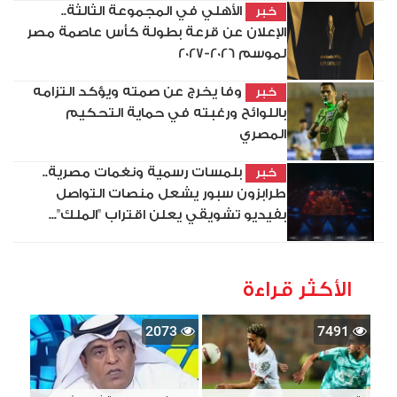
الأهلي في المجموعة الثالثة..
خبر
الإعلان عن قرعة بطولة كأس عاصمة مصر
لموسم 2026-2027
وفا يخرج عن صمته ويؤكد التزامه
خبر
باللوائح ورغبته في حماية التحكيم
المصري
بلمسات رسمية ونغمات مصرية..
خبر
طرابزون سبور يشعل منصات التواصل
بفيديو تشويقي يعلن اقتراب "الملك"...
الأكثر قراءة
2073
7491