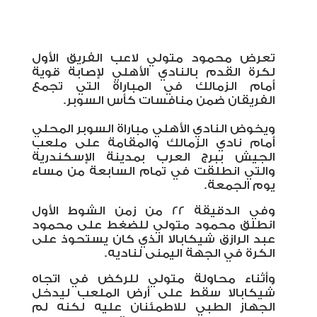
تعرض محمود متولي لاعب الفريق الأول
لكرة القدم بالنادي الأهلي لإصابة قوية
أمام الزمالك في المباراة التي تجمع
الفريقان ضمن منافسات كأس السوبر.
ويخوض النادي الأهلي مباراة السوبر المحلي
أمام نادي الزمالك والمقامة على ملعب
الجيش ببرج العرب بمدينة الإسكندرية
والتي انطلقت في تمام السابعة من مساء
يوم الجمعة.
وفي الدقيقة 22 من زمن الشوط الأول
انطلق محمود متولي للضغط على محمود
عبد الرازق شيكابالا الذي كان يستحوذ على
الكرة في الجهة اليمنى لناديه.
وأثناء محاولة متولي للركض في اتجاه
شيكابالا سقط على أرض الملعب ليدخل
الجهاز الطبي للاطمئنان عليه لكنه لم