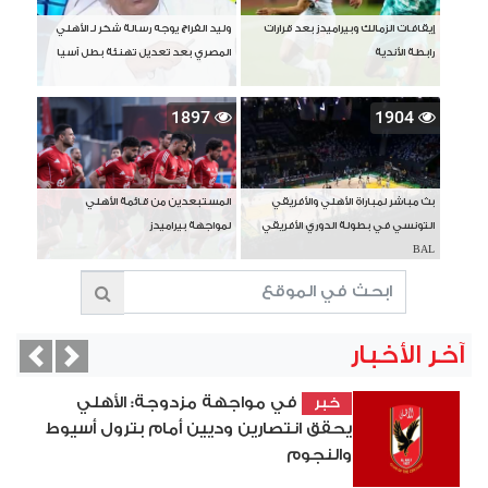
إيقافات الزمالك وبيراميدز بعد قرارات
وليد الفراج يوجه رسالة شكر لـ الأهلي
رابطة الأندية
المصري بعد تعديل تهنئة بطل آسيا
1897
1904
بث مباشر لمباراة الأهلي والأفريقي
المستبعدين من قائمة الأهلي
التونسي في بطولة الدوري الأفريقي
لمواجهة بيراميدز
BAL
آخر الأخبار
vious
Next
في مواجهة مزدوجة: الأهلي
خبر
يحقق انتصارين وديين أمام بترول أسيوط
والنجوم