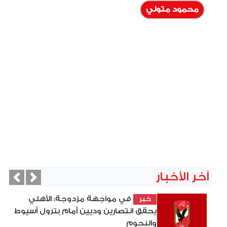
محمود متولي
آخر الأخبار
vious
Next
في مواجهة مزدوجة: الأهلي
خبر
يحقق انتصارين وديين أمام بترول أسيوط
والنجوم