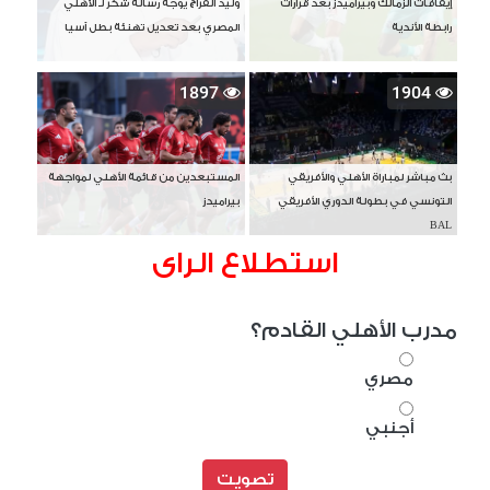
إيقافات الزمالك وبيراميدز بعد قرارات
وليد الفراج يوجه رسالة شكر لـ الأهلي
رابطة الأندية
المصري بعد تعديل تهنئة بطل آسيا
1897
1904
بث مباشر لمباراة الأهلي والأفريقي
المستبعدين من قائمة الأهلي لمواجهة
التونسي في بطولة الدوري الأفريقي
بيراميدز
BAL
استطلاع الراى
مدرب الأهلي القادم؟
مصري
أجنبي
تصويت