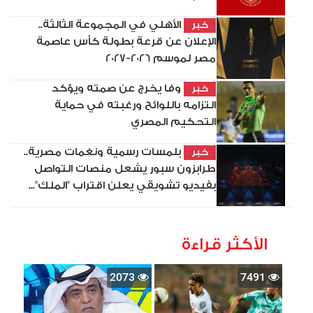
الأهلي في المجموعة الثالثة..
خبر
الإعلان عن قرعة بطولة كأس عاصمة
مصر لموسم 2026-2027
وفا يخرج عن صمته ويؤكد
خبر
التزامه باللوائح ورغبته في حماية
التحكيم المصري
بلمسات رسمية ونغمات مصرية..
خبر
طرابزون سبور يشعل منصات التواصل
بفيديو تشويقي يعلن اقتراب "الملك"...
الأكثر قراءة
2073
7491