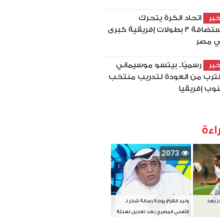
اتحاد الكرة يتحرك
بر
لاستضافة 3 بطولات إفريقية كبرى
 مصر
رسميًا.. بيتسو موسيماني
بر
ترب من العودة لتدريب منتخب
وب إفريقيا
اءة
2073
دز بعد
وليد الفراج يوجه رسالة شكر لـ
الأهلي المصري بعد تعديل تهنئة