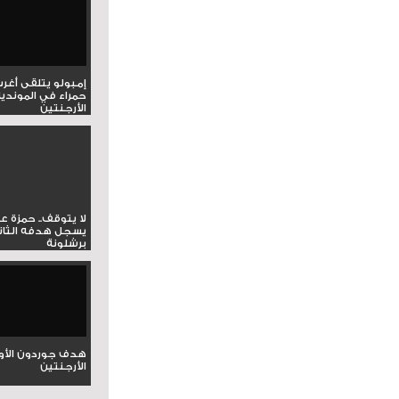
إمبولو يتلقى أغر
حمراء في المونديا
الأرجنتين
لا يتوقف.. حمزة ع
يسجل هدفه الثان
برشلونة
هدف جوردون الأو
الأرجنتين