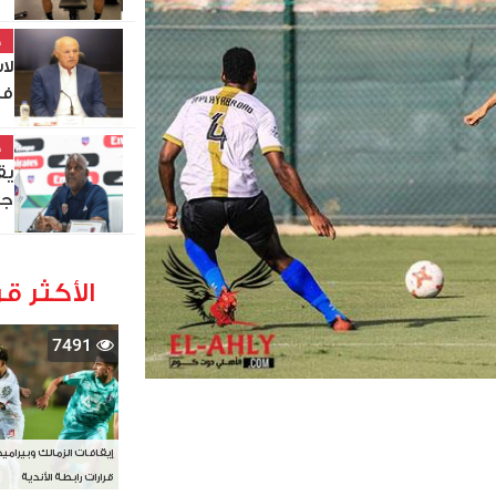
خ
في
خ
يق
جن
الأكثر قر
7491
إيقافات الزمالك وبيرامي
قرارات رابطة الأندية