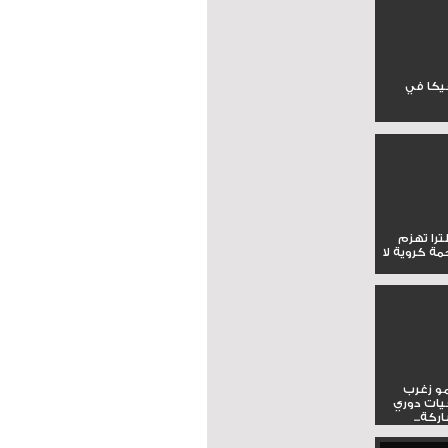
جيكا في
لترا تهزم
ي ملحمة كروية لا
و زغرب
يات دوري
كة...