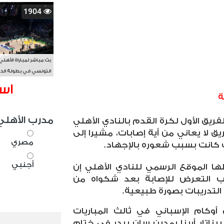
1904
بث مباشر لمباراة الأهلي
التونسي في بطولة الد
الأفريقي BAL
اس
ة
مدرب الأهلي
ريق الأول لكرة القدم بالنادي الأهلي
يق لا يعاني من أية إصابات، مشيرا إلى
مصري
كانت بسبب شعوره بالإجهاد.
أجنبي
 الموقع الرسمي للنادي الأهلي إن
نب التعرض للإصابة بعد شكواه من
التدريبات بصورة طبيعية.
وكام الإسباني في ثالث المباريات
يناتار أرينا بمدين سان بيدر في ختام