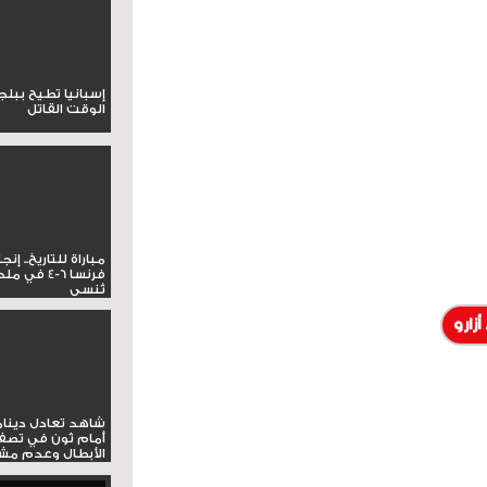
إسبانيا تطيح ببل
الوقت القاتل
مباراة للتاريخ.. إنج
فرنسا 6-4 ف
تُنسى
أزارو
شاهد تعادل دينام
أمام ثون في تصف
الأبطال وعدم مشار