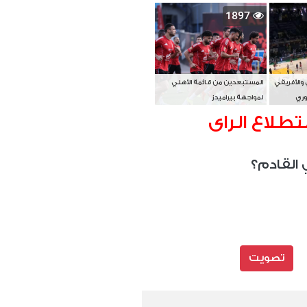
بطل آسيا
1897
 والأفريقي
المستبعدين من قائمة الأهلي
وري
لمواجهة بيراميدز
تطلاع الراى
 القادم؟
تصويت