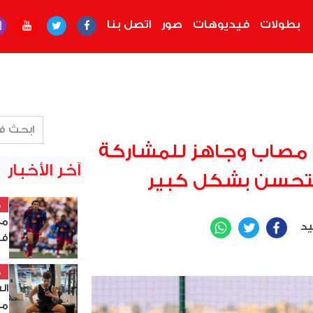
بطولات
فيديوهات
صور
اتصل بنا
ير مصاب وجاهز للمشاركة
آخر الأخبار
 يتحسن بشكل كبير
خ
مع
يد
WhatsApp
Twitter
Facebook
فو
خ
ال
مر