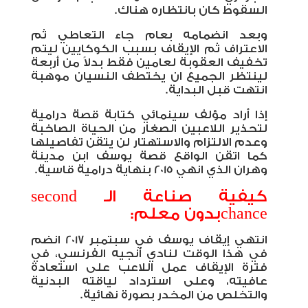
السقوط كان بانتظاره هناك.
وبعد انضمامه بعام جاء التعاطي ثم
الاعتراف ثم الإيقاف بسبب الكوكايين ليتم
تخفيف العقوبة لعامين فقط بدلاً من أربعة
لينتظر الجميع ان يختطف النسيان موهبة
انتهت قبل البداية.
إذا أراد مؤلف سينمائي كتابة قصة درامية
لتحذير اللاعبين الصغار من الحياة الصاخبة
وعدم الالتزام والاستهتار لن يتقن تفاصيلها
كما اتقن الواقع قصة يوسف ابن مدينة
وهران الذي انهي 2015 بنهاية درامية قاسية.
كيفية صناعة الـ
second
chance
بدون معلم:
انتهي إيقاف يوسف في سبتمبر 2017 انضم
في هذا الوقت لنادي أنجيه الفرنسي، في
فترة الإيقاف عمل اللاعب على استعادة
عافيته، وعلى استرداد لياقته البدنية
والتخلص من المخدر بصورة نهائية.