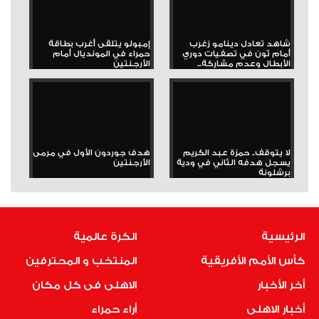
شاهد تعادل دينامو زغرب
إمبولو يتلقى أغرب بطاقة
أمام ثون في تصفيات دوري
حمراء في المونديال أمام
الأبطال وعدم مشاركة...
الأرجنتين
لا يتوقف.. حمزة عبد الكريم
هدف جوردون الأول في مرمى
يسجل هدفه الثاني في ودية
الأرجنتين
برشلونة
الرئيسية
الكرة عالمية
كأس الأمم الأفريقية
المنتخب و المحترفين
أخر الأخبار
الاهلى فى كل مكان
أخبار الاهلى
أراء حمراء