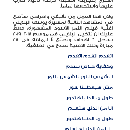
اشتري بتجربته السيئة فرصة ثانية، حارب
عليها واستحقها تماماً.
ولان هذا العمل من تأليفي واخراجي سأضع
في المشاهد التالية لمسيرة يوسف البلايلي
اغنية فيلم النمر الأسود المشهورة، فقط
عليك ان تتخيل البلايلي في موسم 2018-2019
يسجل 6 اهداف ويصنع 10 لزملائه في 28
مباراة وتلك الاغنية تصدح في الخلفية.
اتقدم اتقدم اتقدم
وكفاية خلاص تتندم
للشمس للنور للشمس للنور
مش هيعطلنا سور
طول ما الدنيا هتدور
انا من الدنيا هتعلم
طول ما الدنيا هتدور
انا من الدنيا هتعلم