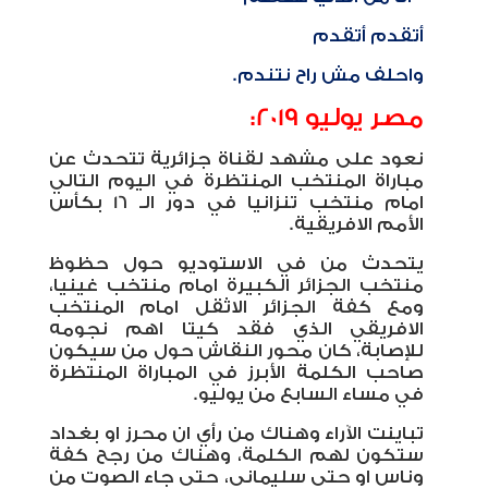
أتقدم أتقدم
واحلف مش راح نتندم.
مصر يوليو 2019:
نعود على مشهد لقناة جزائرية تتحدث عن
مباراة المنتخب المنتظرة في اليوم التالي
امام منتخب تنزانيا في دور الـ 16 بكأس
الأمم الافريقية.
يتحدث من في الاستوديو حول حظوظ
منتخب الجزائر الكبيرة امام منتخب غينيا،
ومع كفة الجزائر الاثقل امام المنتخب
الافريقي الذي فقد كيتا اهم نجومه
للإصابة، كان محور النقاش حول من سيكون
صاحب الكلمة الأبرز في المباراة المنتظرة
في مساء السابع من يوليو.
تباينت الآراء وهناك من رأي ان محرز او بغداد
ستكون لهم الكلمة، وهناك من رجح كفة
وناس او حتي سليماني، حتي جاء الصوت من