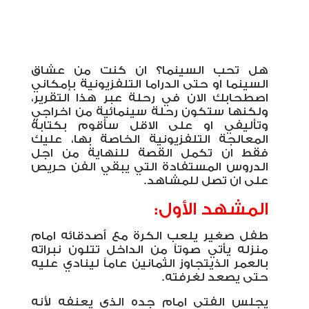
هل تحب السينما؟ ان كنت من عشاق
السينما او حتى الدراما التلفزيونية بإمكاني
اصطحابك الان في رحلة عبر هذا التقرير،
ولكنها ستكون رحلة سينمائية من اخراجي
وتأليفي او على الاقل سأقوم بكتابة
المعالجة التلفزيونية الخاصة بها، عليك
فقط ان تكمل القصة للنهاية من اجل
الدروس المستفادة التي يبقي الفن حريص
على ان تصل للمشاهد.
المشهد الأول:
طفل صغير يلعب الكرة مع أصدقائه امام
منزله يأتي صوتاً من الداخل تتلون نبراته
بالعمر الذيتجاوز الثمانين عاماً لينادي عليه
حتى يصعد لغرفته.
يجلس الفتي امام جده الذي يعنفه لأنه