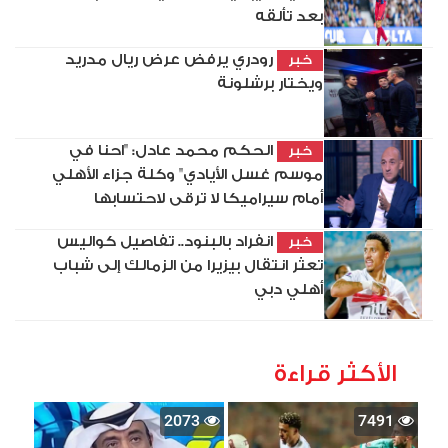
بعد تألقه
رودري يرفض عرض ريال مدريد
خبر
ويختار برشلونة
الحكم محمد عادل: "احنا في
خبر
موسم غسل الأيادي" وكلة جزاء الأهلي
أمام سيراميكا لا ترقى لاحتسابها
انفراد بالبنود.. تفاصيل كواليس
خبر
تعثر انتقال بيزيرا من الزمالك إلى شباب
أهلي دبي
الأكثر قراءة
2073
7491