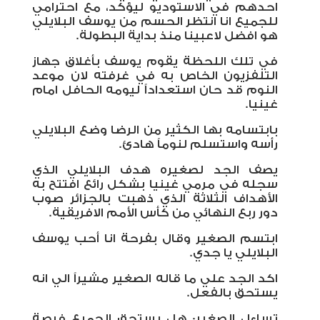
احدهم في الاستوديو ليؤكد، مع احترامي
للجميع انا انتظر الحسم من يوسف البلايلي
هو افضل لاعبينا منذ بداية البطولة.
في تلك اللحظة يقوم يوسف بأغلاق جهاز
التلفزيون الخاص به في غرفته لان موعد
النوم قد حان استعداداً ليومه الحافل امام
غينيا.
بابتسامه بها الكثير من الرضا وضع البلايلي
رأسه واستسلم لنوماً هادئ.
يصف الجد لصغيره هدف البلايلي الذي
سجله في مرمي غينيا بشكل رائع افتتح به
الأهداف الثلاثة الذي ذهبت بالجزائر صوب
دور ربع النهائي من كأس الأمم الافريقية.
ابتسم الصغير وقال بفرحة انا أحب يوسف
البلايلي يا جدي.
اكد الجد علي ما قاله الصغير مشيراً الي انه
يستحق بالفعل.
تساءل الصغير: هل يستحق الجميع فرصة