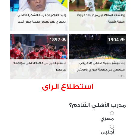
إيقافات الزمالك وبيراميدز بعد قرارات
وليد الفراج يوجه رسالة شكر لـ الأهلي
رابطة الأندية
المصري بعد تعديل تهنئة بطل آسيا
1897
1904
بث مباشر لمباراة الأهلي والأفريقي
المستبعدين من قائمة الأهلي لمواجهة
التونسي في بطولة الدوري الأفريقي
بيراميدز
BAL
استطلاع الراى
مدرب الأهلي القادم؟
مصري
أجنبي