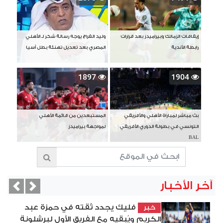
إيقافات الزمالك وبيراميدز بعد قرارات
وليد الفراج يوجه رسالة شكر لـ الأهلي
رابطة الأندية
المصري بعد تعديل تهنئة بطل آسيا
1897
1904
بث مباشر لمباراة الأهلي والأفريقي
المستبعدين من قائمة الأهلي
التونسي في بطولة الدوري الأفريقي
لمواجهة بيراميدز
BAL
آخر الأخبار
vious
Next
فليك يجدد ثقته في حمزة عبد
خبر
الكريم ويُبقيه مع الفريق الأول لبرشلونة