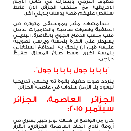
صفوف الترجي ويشارك في كأس الامم
الافريقية مع منتخب الجزائر، الان فقط
سنقص عليكم قصة يوسف بلايلي اخر.
يبدأ مشهد مثير وموسيقي متوترة في
الخلفية واصوات صاخبه والكاميرات تدخل
قلب ملعب الدفاع الجوي بالقاهرة، البلايلي
يسيطر على الكرة بلمسة ويرسل تصويبه
عنيفة قبل ان يلحق به المدافع السنغالي
بلمسة اخري وسط صراخ المعلق حفيظ
دراجي.
"با با با جول با با با جول".
يتردد صوت حفيظ بقوة ثم يختفي تدريجياً
ليعود بنا الزمن سنوات في عاصمة الجزائر.
الجزائر العاصمة، الجزائر
سبتمبر 2015:
كان من الواضح ان هناك توتر كبير يسري في
أروقة نادي اتحاد العاصمة الجزائري، القرار