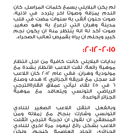
لم يكن البلايلي يسمع كلمات المراسل، كان
الندم يمزقه وصوتاً اخر يتردد في اذنيه،
صوت حنون ألقى به سنوات مضت في قلب
مدينة وهران التي ترعرع به وهو صغير،
صوت أكد له انه ينتظر منه ان يكون نجم
كبير ويحلم ان يراه بقميص ثعالب الصحراء.
2012-2015:
بدايات البلايلي كانت كافية من اجل انتظار
موهبة رائعة، لفت اللاعب الأنظار بشدة مع
مولودية وهران، ففي عام 2012 كان اللاعب
قد سجل مع فريقه الجزائري 14 هدف وصنع
6 في 45 لقاء ليأتي عملاق القارةالترجي
الرياضي التونسي ويتعاقد مع موهبة
الجزائر الواعدة.
وبالفعل انتقل اللاعب الصغير للنادي
التونسي وشارك بنجاح مع زملائه ومن
المنطقي ان نقول ان تجربة الترجي اثقلت
اللاعب بشكل رائع ليعود مرة اخري للنادي
الجزائري اتحاد العاصمة كنجم، ولكن