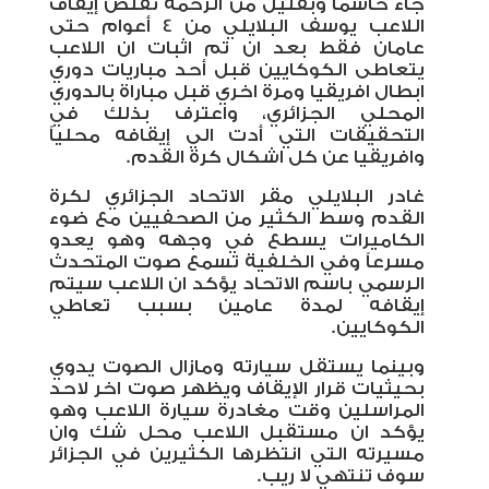
جاء حاسماً وبقليل من الرحمة تقلص إيقاف
اللاعب يوسف البلايلي من 4 أعوام حتى
عامان فقط بعد ان تم اثبات ان اللاعب
يتعاطى الكوكايين قبل أحد مباريات دوري
ابطال افريقيا ومرة اخري قبل مباراة بالدوري
المحلي الجزائري، واعترف بذلك في
التحقيقات التي أدت الي إيقافه محلياً
وافريقيا عن كل اشكال كرة القدم.
غادر البلايلي مقر الاتحاد الجزائري لكرة
القدم وسط الكثير من الصحفيين مع ضوء
الكاميرات يسطع في وجهه وهو يعدو
مسرعاً وفي الخلفية تسمع صوت المتحدث
الرسمي باسم الاتحاد يؤكد ان اللاعب سيتم
إيقافه لمدة عامين بسبب تعاطي
الكوكايين.
وبينما يستقل سيارته ومازال الصوت يدوي
بحيثيات قرار الإيقاف ويظهر صوت اخر لاحد
المراسلين وقت مغادرة سيارة اللاعب وهو
يؤكد ان مستقبل اللاعب محل شك وان
مسيرته التي انتظرها الكثيرين في الجزائر
سوف تنتهي لا ريب.