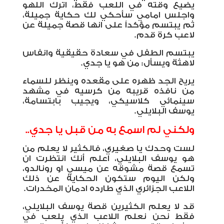
يضيع وقته في اللعب فقط، اترك اللهو
واجلس امامي سأحكي لك حكاية جميلة،
ثم يبتسم مؤكداً على انها قصة جميلة عن
لاعب كرة قدم.
يبتسم الطفل في سعادة حقيقية وانفاس
لاهثة ويسأل: من هو يا جدي.
يريح الجد ظهره على مقعده وينظر للسماء
من نافذه قريبه من كرسيه في مشهد
سينمائي كلاسيكي، ويجيب بابتسامة،
يوسف البلايلي.
ولكني لم اسمع به من قبل يا جدي..
لست وحدك يا صغيري، فالكثير لا يعلم من
هو يوسف البلايلي، اعلم أنك انتظرت ان
تسمع قصة مشوقه عن ميسي او رونالدو،
ولكن اليوم ستكون الحكاية عن ذلك
اللاعب الجزائري الذي طارده ادمان المخدرات.
قد لا يعلم الكثيرين قصة يوسف البلايلي،
فقط نحن نعلم اللاعب الذي يلعب في