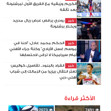
الكريم ويُبقيه مع الفريق الأول لبرشلونة
بعد تألقه
رودري يرفض عرض ريال مدريد
خبر
ويختار برشلونة
الحكم محمد عادل: "احنا في
خبر
موسم غسل الأيادي" وكلة جزاء الأهلي
أمام سيراميكا لا ترقى لاحتسابها
انفراد بالبنود.. تفاصيل كواليس
خبر
تعثر انتقال بيزيرا من الزمالك إلى شباب
أهلي دبي
الأكثر قراءة
2073
7491