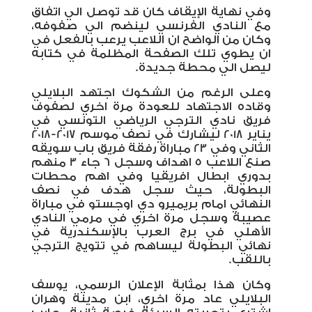
وفي نهاية الإيقاف كان قد توصل الي اتفاق
مع النادي الفرنسي لينضم الي صفوفه،
وكان من الواضح ان اللاعب يرعب بالفعل في
ان يطوي تلك الصفحة المظلمة في كتابه
ليصل الي محطة جديدة.
وعلى الرغم من الشكوك اجتهد البلايلي
وقاده الاجتهاد للعودة مرة اخري لصفوف
فريق نادي الترجي الرياضي التونسي في
يناير 2018 ليشارك في نصف موسم 2017-2018
الثاني وفي 23 مباراة رفقة فريق باب سويقه
صنع اللاعب 5 اهداف وسجل 6 جاء 3 منهم
بدوري ابطال افريقيا وفي اهم محطات
البطولة، حيث سجل هدف في نصف
النهائي امام بريميرو دي اوجستو في مباراة
عصيبة وسجل مرة اخري في مرمي النادي
الأهلي في برج العرب بالإسكندرية في
نهائي البطولة ليساهم في تتويج الترجي
باللقب.
وكان هذا بمثابة الإعلان الرسمي، يوسف
البلايلي عاد مرة اخري، ابن مدينة وهران