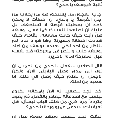
ثانية كيوسف يا جدي؟
اجاب العجوز: من يستحق هو من يحارب من
اجل الفرصة يا ولدي، ان اخطأت لا يمكن
لاحد ان يعطيك فرصة لا تستحقها بل
عليك ان تصنعها لنفسك كما فعل يوسف،
هل رأيت كيف كانت معاناته، ايقافه، كيف
هددت اخطائه مسيرته، وها هو ذا عاد، لم
ينتظر من احد لكي يعيده، يوسف من اعاد
يوسف، حارب وانتصر في معركته ضد نفسه
قبل المعركة امام الاخرين.
قال الصغير: بالفعل يا جدي من الجميل ان
تري الي مدي وصل البلايلي الان، ولكن
الاجمل ان تعلم كيف وصل الي ذلك، انا
سعيد من اجله.
اكد الجد للصغير انه الان بامكانه الخروج
ليلعب مع اصدقائه ليغادر بالفعل، ثم يعود
متردداً مرة اخري من خلف الباب ليسأل: هل
تعرف لاعب يدعى عمرو وردة يا جدي؟
التفت الجد للصغير وتنهد بعمق قبل ان