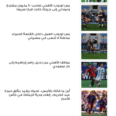
يس توروب: الأهلي صاحب 80 مليون مشجع
وعودتي إلى جينك كانت قرارًا سريعًا
يس توروب: العمل داخل القلعة الحمراء
محطة لا تُنسى في مسيرتي
موقف الأهلي من رحيل ياسر إبراهيم إلى
نادٍ سعودي
أبرز ما فاتك بالأمس.. فليك يشيد بتألق حمزة
عبد الكريم.. إلغاء ودية الزمالك في كأس
الأحرار