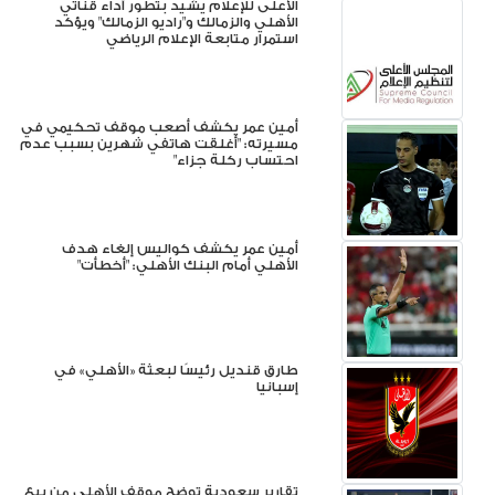
الأعلى للإعلام يشيد بتطور أداء قناتي
الأهلي والزمالك و"راديو الزمالك" ويؤكد
استمرار متابعة الإعلام الرياضي
أمين عمر يكشف أصعب موقف تحكيمي في
مسيرته: "أغلقت هاتفي شهرين بسبب عدم
احتساب ركلة جزاء"
أمين عمر يكشف كواليس إلغاء هدف
الأهلي أمام البنك الأهلي: "أخطأت"
طارق قنديل رئيسًا لبعثة «الأهلي» في
إسبانيا
تقارير سعودية توضح موقف الأهلي من بيع