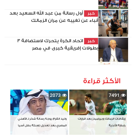
أول رسالة من عبد الله السعيد بعد
خبر
أنباء عن تغيبه عن مران الزمالك
اتحاد الكرة يتحرك لاستضافة 3
خبر
بطولات إفريقية كبرى في مصر
الأكثر قراءة
2073
7491
إيقافات الزمالك وبيراميدز بعد قرارات
وليد الفراج يوجه رسالة شكر لـ الأهلي
رابطة الأندية
المصري بعد تعديل تهنئة بطل آسيا