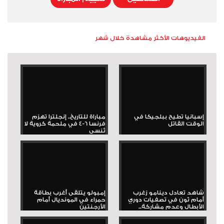
الفيديوهات الأكثر مشاهدة خلال شهر
إسبانيا تطيح ببلجيكا في
مباراة للتاريخ.. إنجلترا تهزم
الوقت القاتل
فرنسا 6-4 في ملحمة كروية لا
تُنسى
شاهد تعادل دينامو زغرب
إمبولو يتلقى أغرب بطاقة
أمام ثون في تصفيات دوري
حمراء في المونديال أمام
الأبطال وعدم مشاركة...
الأرجنتين