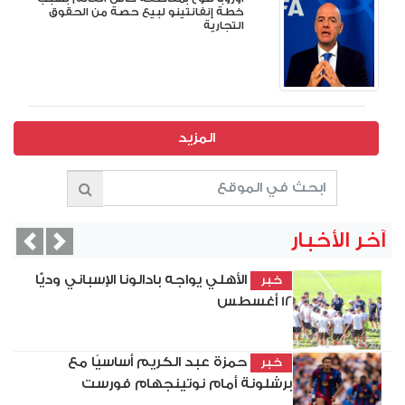
خطة إنفانتينو لبيع حصة من الحقوق
التجارية
المزيد
آخر الأخبار
vious
Next
الأهلي يواجه بادالونا الإسباني وديًّا
خبر
12 أغسطس
حمزة عبد الكريم أساسيًا مع
خبر
برشلونة أمام نوتينجهام فورست