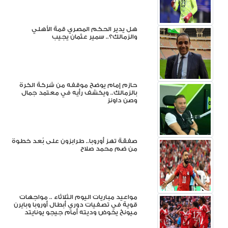
هل يدير الحكم المصري قمة الأهلي
والزمالك؟.. سمير عثمان يجيب
حازم إمام يوضح موقفه من شركة الكرة
بالزمالك.. ويكشف رأيه في معتمد جمال
وصن داونز
صفقة تهز أوروبا.. طرابزون على بُعد خطوة
من ضم محمد صلاح
مواعيد مباريات اليوم الثلاثاء .. مواجهات
قوية في تصفيات دوري أبطال أوروبا وبايرن
ميونخ يخوض وديته أمام جيجو يونايتد