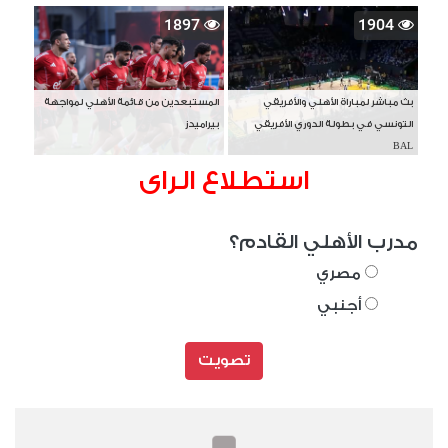
1897
1904
بث مباشر لمباراة الأهلي والأفريقي
المستبعدين من قائمة الأهلي لمواجهة
التونسي في بطولة الدوري الأفريقي
بيراميدز
BAL
استطلاع الراى
مدرب الأهلي القادم؟
مصري
أجنبي
تصويت