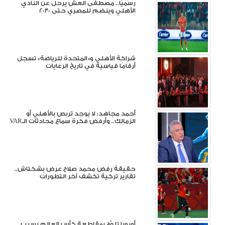
رسميًا.. مصطفى العش يرحل عن النادي
الأهلي وينضم للمصري حتى 2030
شراكة الأهلي و«المتحدة للرياضة» تسجل
أرقامًا قياسية في تاريخ الرعايات
أحمد مجاهد: لا يوجد تربص بالأهلي أو
الزمالك.. وأرفض فكرة سماع محادثات الـVAR
حقيقة رفض محمد صلاح عرض بشكتاش..
تقارير تركية تكشف آخر التطورات
أوروبا تلوّح بمقاطعة كأس العالم بسبب