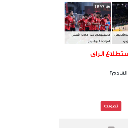
بطل آسيا
1897
 والأفريقي
المستبعدين من قائمة الأهلي
وري
لمواجهة بيراميدز
تطلاع الراى
القادم؟
تصويت