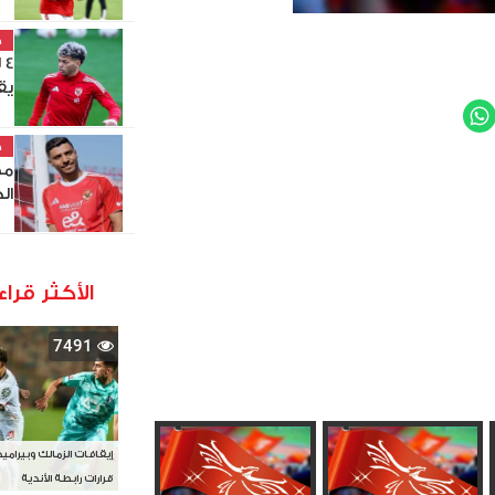
خ
4
يق
WhatsApp
Twit
خ
مح
ال
الأكثر قراء
7491
إيقافات الزمالك وبيرامي
قرارات رابطة الأندية