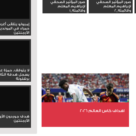
صور المؤتمر الصحفي
صور المؤتمر الصحفي
لإبراهيم المعلم
لإبراهيم المعلم
وقائمته_2
وقائمته_1
إمبولو يتلقى أغر
حمراء في المونديا
الأرجنتين
لا يتوقف.. حمزة ع
يسجل هدفه الثان
برشلونة
اهداف كاس العالم 2026
هدف جوردون الأو
الأرجنتين
عدد الملفات 27