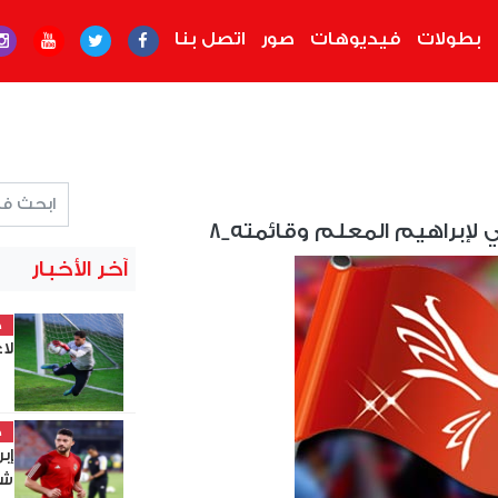
بطولات
فيديوهات
صور
اتصل بنا
 لإبراهيم المعلم وقائمته_8
آخر الأخبار
خ
لا
خ
إب
شو