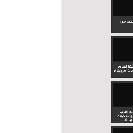
جيكا في
لترا تهزم
ي ملحمة كروية لا
و زغرب
يات دوري
كة...