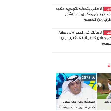
الأهلي يتحرك لتجديد عقود
بر
 لاعبين.. وموقف إمام عاشور
ترب من الحسم
الزمالك في الصورة .. وجهة
بر
مد شريف المقبلة تقترب من
حسم
ة
2073
دز بعد
وليد الفراج يوجه رسالة شكر لـ
الأهلي المصري بعد تعديل تهنئة