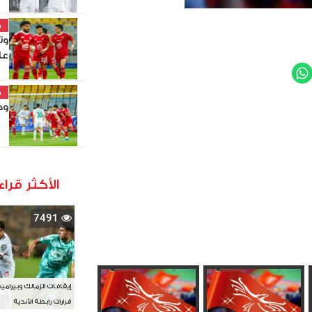
خ
وت
عا
WhatsApp
Twit
خ
وح
الأكثر قراء
7491
إيقافات الزمالك وبيرامي
قرارات رابطة الأندية