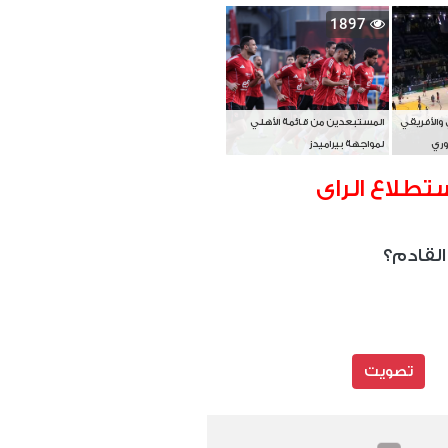
بطل آسيا
1897
 والأفريقي
المستبعدين من قائمة الأهلي
وري
لمواجهة بيراميدز
تطلاع الراى
القادم؟
تصويت