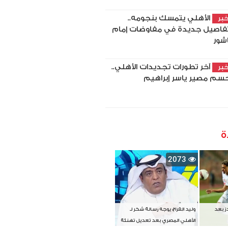
الأهلي يتمسك بنجومه..
بر
فاصيل جديدة في مفاوضات إمام
شور
آخر تطورات تجديدات الأهلي..
بر
سم مصير ياسر إبراهيم
ة
2073
دز بعد
وليد الفراج يوجه رسالة شكر لـ
الأهلي المصري بعد تعديل تهنئة