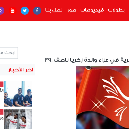
بطولات
فيديوهات
صور
اتصل بنا
ية في عزاء والدة زكريا ناصف_39
آخر الأخبار
خ
ال
خ
وم