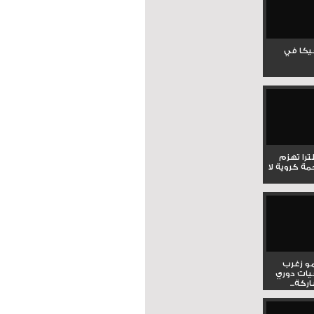
جيكا في
لترا تهزم
ي ملحمة كروية لا
و زغرب
يات دوري
كة...