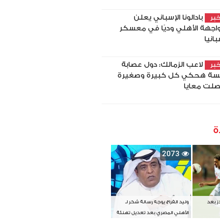
بادالونا الإسباني يعلن
بر
اجهة الأهلي وديًا في معسكر
بانيا
لاعب الزمالك: دول عصابة
بر
سة هحكي كل كبيرة وصغيرة
لت معايا
ة
2073
دز بعد
وليد الفراج يوجه رسالة شكر لـ
الأهلي المصري بعد تعديل تهنئة