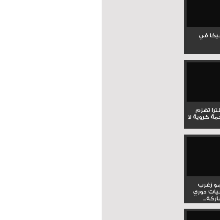
جيكا في
لترا تهزم
ي ملحمة كروية لا
و زغرب
يات دوري
كة...