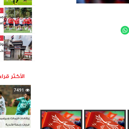
خ
مو
إس
WhatsApp
Twit
خ
ول
حص
الأكثر قراء
7491
إيقافات الزمالك وبيرامي
قرارات رابطة الأندية