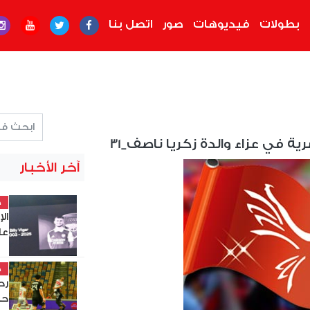
بطولات
فيديوهات
صور
اتصل بنا
ية في عزاء والدة زكريا ناصف_31
آخر الأخبار
خ
ال
عل
خ
حس