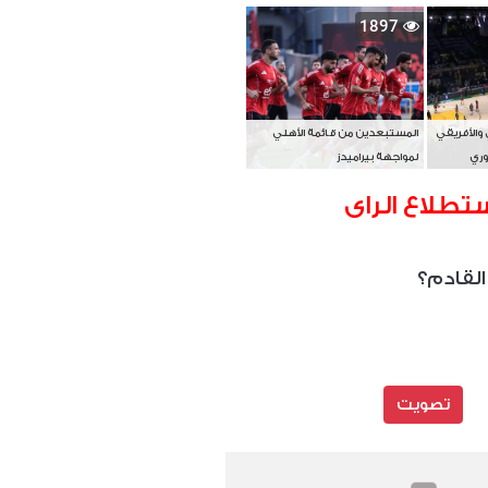
بطل آسيا
1897
 والأفريقي
المستبعدين من قائمة الأهلي
وري
لمواجهة بيراميدز
تطلاع الراى
القادم؟
تصويت