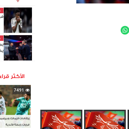
خ
في
WhatsApp
Twit
خ
يم
يخ
الأكثر قراء
7491
إيقافات الزمالك وبيرامي
قرارات رابطة الأندية