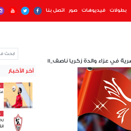
بطولات
فيديوهات
صور
اتصل بنا
ية في عزاء والدة زكريا ناصف_11
آخر الأخبار
خ
عل
خ
رح
ان