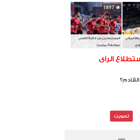
بطل آسيا
1897
 والأفريقي
المستبعدين من قائمة الأهلي
وري
لمواجهة بيراميدز
تطلاع الراى
القادم؟
تصويت