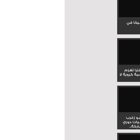
جيكا في
لترا تهزم
ي ملحمة كروية لا
و زغرب
يات دوري
كة...