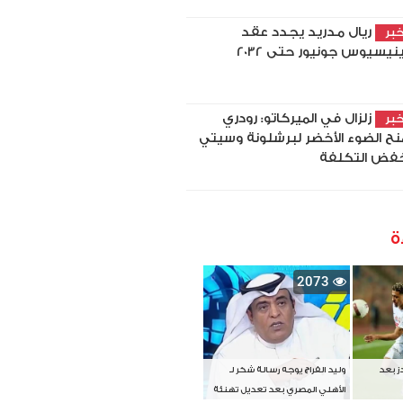
ريال مدريد يجدد عقد
بر
نيسيوس جونيور حتى 2032
زلزال في الميركاتو: رودري
بر
نح الضوء الأخضر لبرشلونة وسيتي
فض التكلفة
ة
2073
دز بعد
وليد الفراج يوجه رسالة شكر لـ
الأهلي المصري بعد تعديل تهنئة