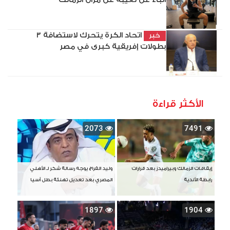
أنباء عن تغيبه عن مران الزمالك
اتحاد الكرة يتحرك لاستضافة 3
خبر
بطولات إفريقية كبرى في مصر
الأكثر قراءة
2073
7491
إيقافات الزمالك وبيراميدز بعد قرارات
وليد الفراج يوجه رسالة شكر لـ الأهلي
رابطة الأندية
المصري بعد تعديل تهنئة بطل آسيا
1897
1904