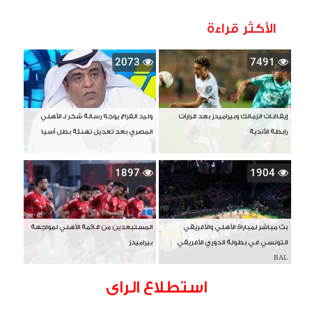
الأكثر قراءة
2073
7491
إيقافات الزمالك وبيراميدز بعد قرارات
وليد الفراج يوجه رسالة شكر لـ الأهلي
رابطة الأندية
المصري بعد تعديل تهنئة بطل آسيا
1897
1904
بث مباشر لمباراة الأهلي والأفريقي
المستبعدين من قائمة الأهلي لمواجهة
التونسي في بطولة الدوري الأفريقي
بيراميدز
BAL
استطلاع الراى