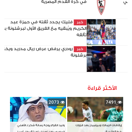
انتقال بيزيرا من الزمالك إلى شباب أهلي دبي
أبرز ما فاتك بالأمس: الأهلي يصل
خبر
اسبانيا..بيان بيزيرا يخلط أوراق ميت عقبة
الأهلي يوجه الشكر لمحمد علي بن
خبر
رمضان
الأكثر قراءة
2073
7491
إيقافات الزمالك وبيراميدز بعد قرارات
وليد الفراج يوجه رسالة شكر لـ الأهلي
رابطة الأندية
المصري بعد تعديل تهنئة بطل آسيا