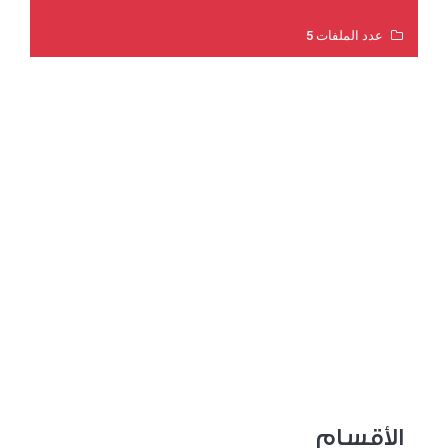
عدد الملفات 5
عدد المشاهدات 3185
الأقسام