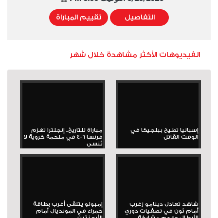
التفاصيل
تقييم المباراة
الفيديوهات الأكثر مشاهدة خلال شهر
إسبانيا تطيح ببلجيكا في
مباراة للتاريخ.. إنجلترا تهزم
الوقت القاتل
فرنسا 6-4 في ملحمة كروية لا
تُنسى
شاهد تعادل دينامو زغرب
إمبولو يتلقى أغرب بطاقة
أمام ثون في تصفيات دوري
حمراء في المونديال أمام
الأبطال وعدم مشاركة...
الأرجنتين