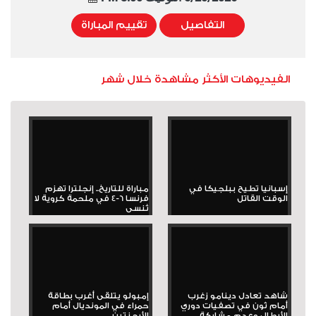
التفاصيل
تقييم المباراة
الفيديوهات الأكثر مشاهدة خلال شهر
إسبانيا تطيح ببلجيكا في
مباراة للتاريخ.. إنجلترا تهزم
الوقت القاتل
فرنسا 6-4 في ملحمة كروية لا
تُنسى
شاهد تعادل دينامو زغرب
إمبولو يتلقى أغرب بطاقة
أمام ثون في تصفيات دوري
حمراء في المونديال أمام
الأبطال وعدم مشاركة...
الأرجنتين