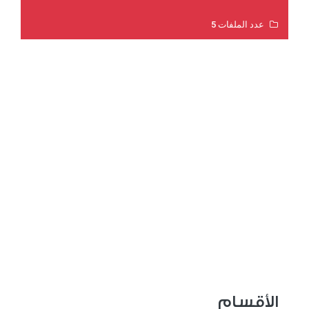
عدد الملفات 5
عدد المشاهدات 3181
الأقسام