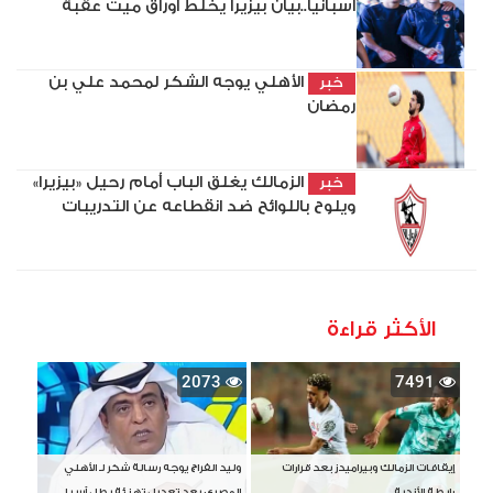
اسبانيا..بيان بيزيرا يخلط أوراق ميت عقبة
الأهلي يوجه الشكر لمحمد علي بن
خبر
رمضان
الزمالك يغلق الباب أمام رحيل «بيزيرا»
خبر
ويلوح باللوائح ضد انقطاعه عن التدريبات
الأكثر قراءة
2073
7491
إيقافات الزمالك وبيراميدز بعد قرارات
وليد الفراج يوجه رسالة شكر لـ الأهلي
رابطة الأندية
المصري بعد تعديل تهنئة بطل آسيا