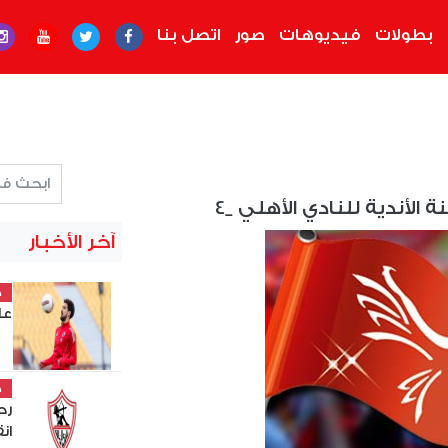
بطولات
فيديوهات
صور
اتصل بنا
ة الأندية للنادي الأهلي _4
آخر الأخبار
خ
عل
خ
رح
ان