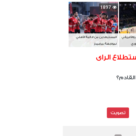
بطل آسيا
1897
 والأفريقي
المستبعدين من قائمة الأهلي
وري
لمواجهة بيراميدز
تطلاع الراى
القادم؟
تصويت