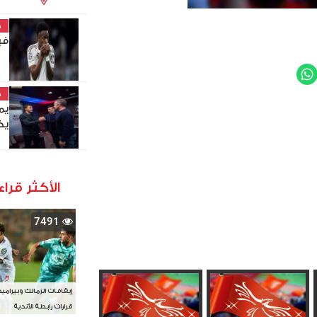
خ
في
WhatsApp
Twit
خ
يم
يخ
الأكثر قراء
7491
إيقافات الزمالك وبيرامي
قرارات رابطة الأندية