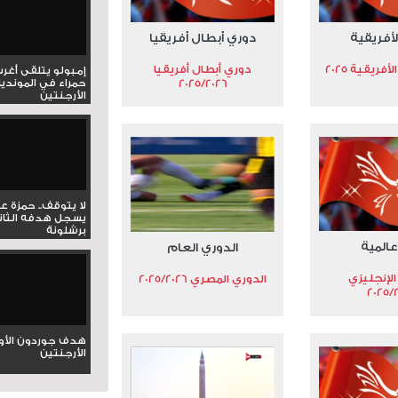
لأفريقية
دوري أبطال أفريقيا
فريقية 2025
دوري أبطال أفريقيا
إمبولو يتلقى أغر
2025/2026
حمراء في المونديا
الأرجنتين
لا يتوقف.. حمزة ع
يسجل هدفه الثان
برشلونة
عالمية
الدوري العام
الإنجليزي
الدوري المصري 2025/2026
2025/
هدف جوردون الأو
الأرجنتين