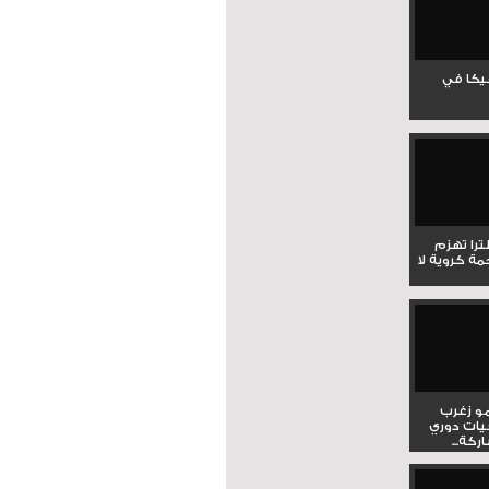
جيكا في
لترا تهزم
ي ملحمة كروية لا
و زغرب
يات دوري
كة...