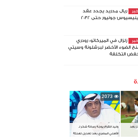
ريال مدريد يجدد عقد
بر
نيسيوس جونيور حتى 2032
زلزال في الميركاتو: رودري
بر
نح الضوء الأخضر لبرشلونة وسيتي
فض التكلفة
ة
2073
دز بعد
وليد الفراج يوجه رسالة شكر لـ
الأهلي المصري بعد تعديل تهنئة