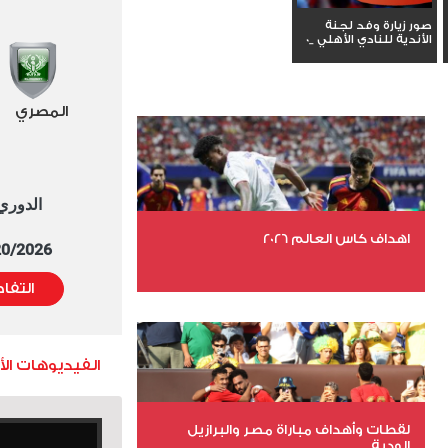
صور زيارة وفد لجنة
الأندية للنادي الأهلي _0
المصري
الدوري العا
اهداف كاس العالم 2026
5/20/2026 التوقيت 
التفا
عدد الملفات 27
عدد المشاهدات 1983
الفيديوهات ال
لقطات وأهداف مباراة مصر والبرازيل
الودية