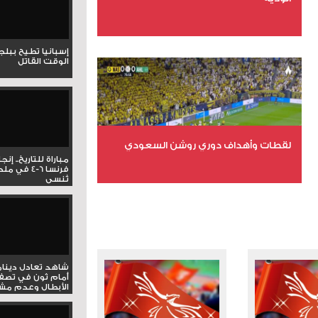
عدد الملفات 6
إسبانيا تطيح ببل
عدد المشاهدات 15711
الوقت القاتل
لقطات وأهداف دوري روشن السعودي
مباراة للتاريخ.. إنج
فرنسا 6-4 ف
تُنسى
عدد الملفات 5
عدد المشاهدات 3181
شاهد تعادل دينام
أمام ثون في تصف
الأبطال وعدم مشار