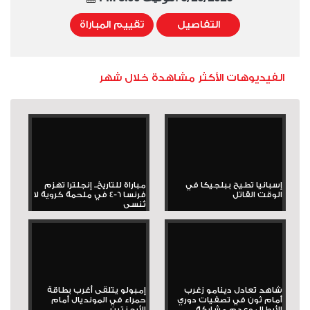
التفاصيل
تقييم المباراة
الفيديوهات الأكثر مشاهدة خلال شهر
إسبانيا تطيح ببلجيكا في
مباراة للتاريخ.. إنجلترا تهزم
الوقت القاتل
فرنسا 6-4 في ملحمة كروية لا
تُنسى
شاهد تعادل دينامو زغرب
إمبولو يتلقى أغرب بطاقة
أمام ثون في تصفيات دوري
حمراء في المونديال أمام
الأبطال وعدم مشاركة...
الأرجنتين