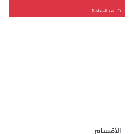
عدد الملفات 5
عدد المشاهدات 3181
الأقسام