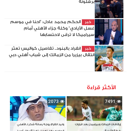
برشلونة
الحكم محمد عادل: "احنا في موسم
خبر
غسل الأيادي" وكلة جزاء الأهلي أمام
سيراميكا لا ترقى لاحتسابها
انفراد بالبنود.. تفاصيل كواليس تعثر
خبر
انتقال بيزيرا من الزمالك إلى شباب أهلي دبي
الأكثر قراءة
2073
7491
إيقافات الزمالك وبيراميدز بعد قرارات
وليد الفراج يوجه رسالة شكر لـ الأهلي
رابطة الأندية
المصري بعد تعديل تهنئة بطل آسيا